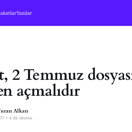
akatlar
Yazılar
t, 2 Temmuz dosyas
en açmalıdır
uran Alkan
07
•
4 dk okuma