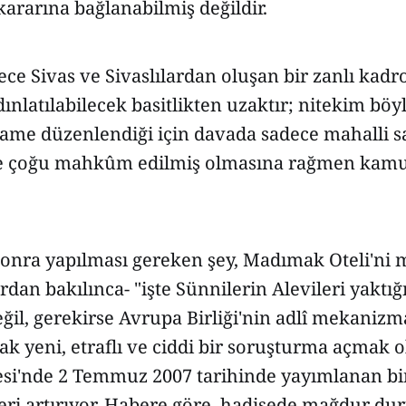
 kararına bağlanabilmiş değildir.
dece Sivas ve Sivaslılardan oluşan bir zanlı kad
dınlatılabilecek basitlikten uzaktır; nitekim böyl
name düzenlendiği için davada sadece mahalli s
e çoğu mahkûm edilmiş olmasına rağmen kamu 
onra yapılması gereken şey, Madımak Oteli'ni 
rdan bakılınca- "işte Sünnilerin Alevileri yaktığ
ğil, gerekirse Avrupa Birliği'nin adlî mekanizm
k yeni, etraflı ve ciddi bir soruşturma açmak o
esi'nde 2 Temmuz 2007 tarihinde yayımlanan bir
eri artırıyor. Habere göre, hadisede mağdur d