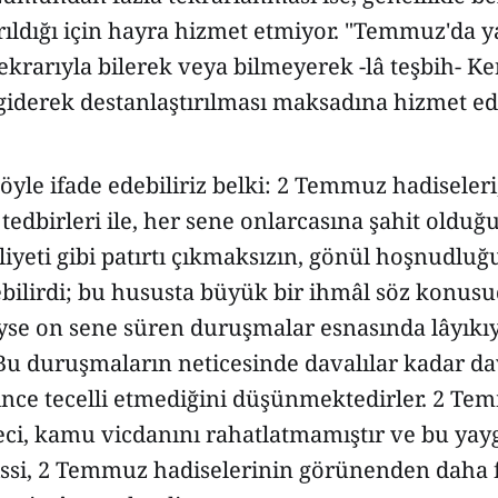
rıldığı için hayra hizmet etmiyor. "Temmuz'da y
krarıyla bilerek veya bilmeyerek -lâ teşbih- Ke
 giderek destanlaştırılması maksadına hizmet ed
yle ifade edebiliriz belki: 2 Temmuz hadiseleri,
 tedbirleri ile, her sene onlarcasına şahit oldu
aliyeti gibi patırtı çıkmaksızın, gönül hoşnudluğu
ebilirdi; bu hususta büyük bir ihmâl söz konus
yse on sene süren duruşmalar esnasında lâyıkıy
Bu duruşmaların neticesinde davalılar kadar da
ince tecelli etmediğini düşünmektedirler. 2 Tem
üreci, kamu vicdanını rahatlatmamıştır ve bu yay
hissi, 2 Temmuz hadiselerinin görünenden daha 