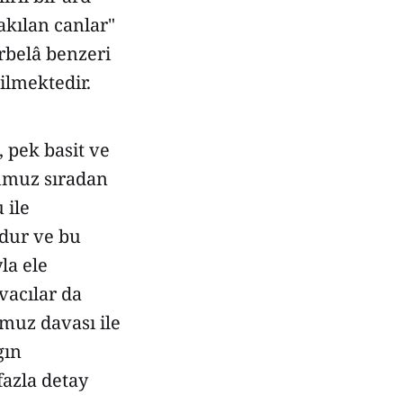
akılan canlar"
rbelâ benzeri
ilmektedir.
 pek basit ve
ğumuz sıradan
 ile
udur ve bu
la ele
vacılar da
muz davası ile
gın
fazla detay