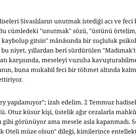
eleri Sivaslıların unutmak istediği acı ve feci
 Bu cümledeki "unutmak" sözü, "üstünü örtelim,
kaybolup gitsin" mânâsında bir suçluluk psikol
 bu niyet, yıllardan beri sürdürülen "Madımak't
atı karşısında, meseleyi vuzuha kavuşturabilme
ın, buna mukabil feci bir töhmet altında kalmı
ttiriyor.
şey yapılamıyor"; izah edelim. 2 Temmuz hadise
ü. Otuz küsur kişi, üstelik ağır cezalarla mahkû
 gibi görünüyor ama mesele asla kapanmadı. S
 Oteli müze olsun" dileği, kimilerince entellek