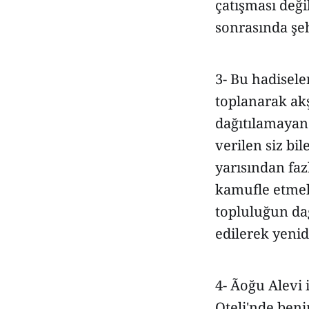
çatışması değ
sonrasında şeh
3- Bu hadisel
toplanarak ak
dağıtılamayan 
verilen siz bil
yarısından faz
kamufle etmek
topluluğun dağ
edilerek yenid
4- Ãoğu Alevi
Oteli'nde ben