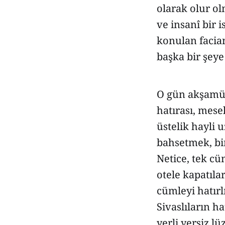
olarak olur ol
ve insanî bir 
konulan facia
başka bir şeye 
O gün akşamüs
hatırası, mese
üstelik hayli
bahsetmek, bir
Netice, tek cüm
otele kapatıla
cümleyi hatırl
Sivaslıların h
yerli yersiz l