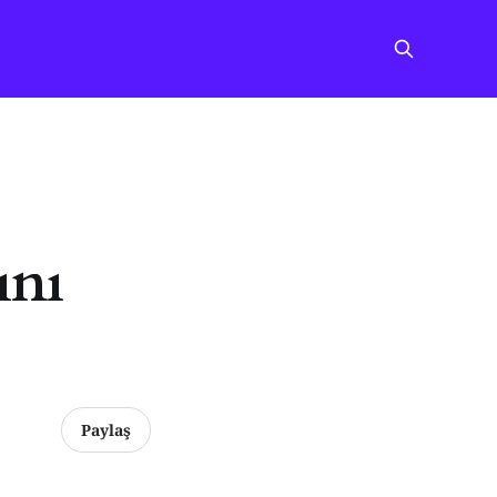
ını
Paylaş