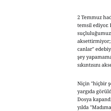
2 Temmuz hadis
temsil ediyor.
suçluluğumuz 
aksettirmiyor;
canlar" edebiy
şey yapamaman
sıkıntısını akse
Niçin "hiçbir 
yargıda görüld
Dosya kapandı
yılda "Madımak