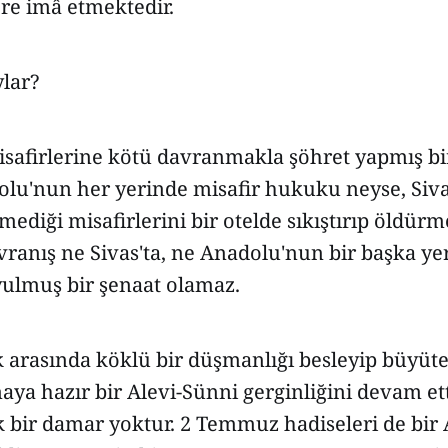
lere imâ etmektedir.
ylar?
 misafirlerine kötü davranmakla şöhret yapmış bi
olu'nun her yerinde misafir hukuku neyse, Siva
mediği misafirlerini bir otelde sıkıştırıp öldürm
avranış ne Sivas'ta, ne Anadolu'nun bir başka ye
ulmuş bir şenaat olamaz.
lk arasında köklü bir düşmanlığı besleyip büyü
aya hazır bir Alevi-Sünni gerginliğini devam ett
k bir damar yoktur. 2 Temmuz hadiseleri de bir