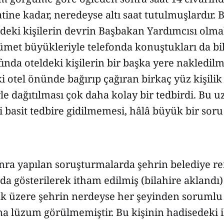
tine kadar, neredeyse altı saat tutulmuşlardır. B
deki kişilerin devrin Başbakan Yardımcısı olmak
met büyükleriyle telefonda konuştukları da bil
ında oteldeki kişilerin bir başka yere nakledilme
 ki otel önünde bağırıp çağıran birkaç yüz kişili
yle dağıtılması çok daha kolay bir tedbirdi. Bu u
 basit tedbire gidilmemesi, hâlâ büyük bir soru 
nra yapılan soruşturmalarda şehrin belediye re
nda gösterilerek itham edilmiş (bilahire aklandı
k üzere şehrin nerdeyse her şeyinden sorumlu
a lüzum görülmemiştir. Bu kişinin hadisedeki i