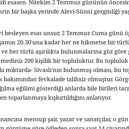
ildi esasen. Nitekim 2 Temmuz gününün öncesi
rin bir başka yerinde Alevi-Sünni gerginliği y
eri besleyen esas unsur, 2 Temmuz Cuma günü öğ
şamın 20.30'una kadar her ne hikmetse bir türl
ve her türlü aşırılıkta bulunmalarına göz göre 
emediniz 200 kişilik bir topluluktur. Bu topluluk
la miktarda- Sivaslı'nın bulunmuş olması, bu t
 bakımından fevkalade talihsiz olmuştur. Görgü
ılma eğilimi gösterdiği anlarda bile birileri tar
en toparlanmaya kışkırtıldığını anlatıyor.
 inancına mensup şair, yazar ve sanatçılar, o g
im görgüme göre öğleden sonra saat 14 civarın