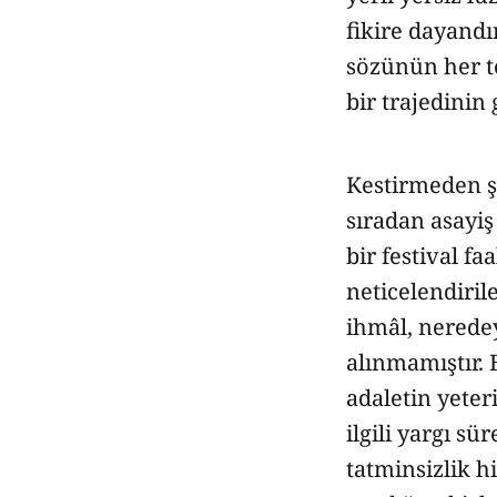
fikire dayandı
sözünün her te
bir trajedinin
Kestirmeden şö
sıradan asayiş
bir festival fa
neticelendiril
ihmâl, nerede
alınmamıştır. 
adaletin yeter
ilgili yargı s
tatminsizlik 