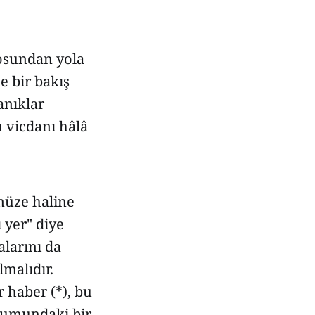
rosundan yola
e bir bakış
anıklar
vicdanı hâlâ
müze haline
ı yer" diye
alarını da
lmalıdır.
 haber (*), bu
urumundaki bir