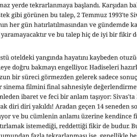
maz yerde tekrarlanmaya başlandı. Karşıdan bakı
istek gibi görünen bu talep, 2 Temmuz 1993'te S
nın her gün hatırlatılmasından ve gündemde k
yaramayacaktır ve bu talep hiç de iyi bir fikir de
tü oteldeki yangında hayatını kaybeden otuzüç
leye doğru bakmayı engelliyor. Hadiseleri hazı
 uzun bir süreci görmezden gelerek sadece sonu
 sinema filmini final sahnesiyle değerlendirme
leden ibaret ve feci bir anlam taşıyor: Sivas'ta 
rak diri diri yakıldı! Aradan geçen 14 seneden 
ıyor ve bu cümlenin anlamı üzerine kendince fi
atırlamak istemediği, reddettiği fikir de budur.
üzumundan fazla tekrarlanması ise, genellikle bel