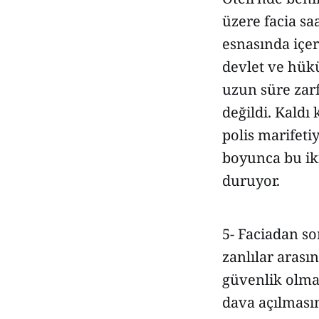
üzere facia saa
esnasında içer
devlet ve hükü
uzun süre zarf
değildi. Kaldı
polis marifeti
boyunca bu iki
duruyor.
5- Faciadan so
zanlılar arası
güvenlik olma
dava açılmasın