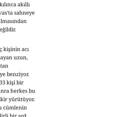
lınca akıllı
ivas'ta sahneye
almasından
ğildir.
 kişinin acı
rlayan uzun,
çtan
ye benziyor.
33 kişi bir
sonra herkes bu
kir yürütüyor.
 Bu cümlenin
irli bir ard