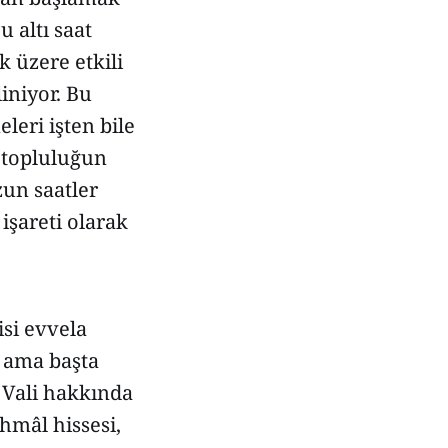
u altı saat
 üzere etkili
iniyor. Bu
leri işten bile
k topluluğun
zun saatler
işareti olarak
isi evvela
) ama başta
 Vali hakkında
hmâl hissesi,