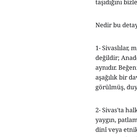
taşıdığını biz
Nedir bu deta
1- Sivaslılar,
değildir; Anad
aynıdır. Beğen
aşağılık bir d
görülmüş, duy
2- Sivas'ta ha
yaygın, patlam
dinî veya etni