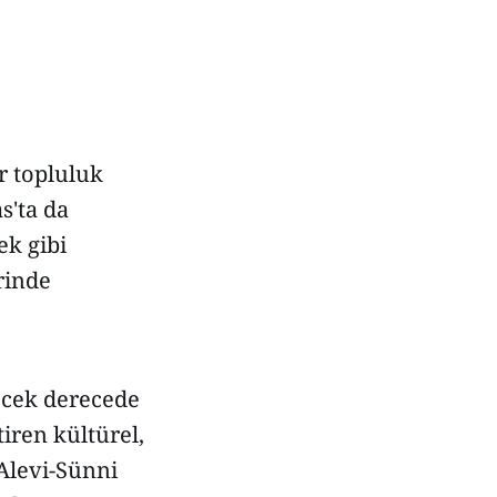
r topluluk
s'ta da
ek gibi
rinde
tecek derecede
iren kültürel,
 Alevi-Sünni