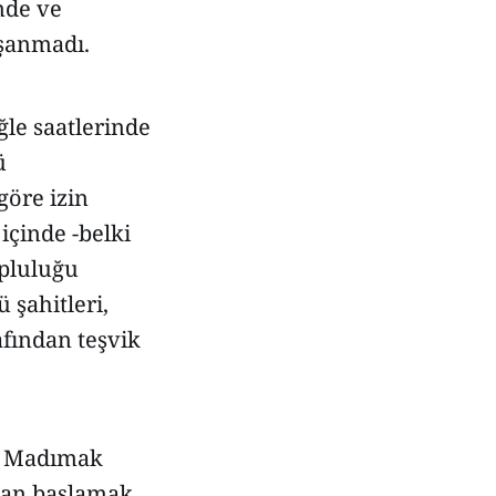
nde ve
aşanmadı.
le saatlerinde
ü
göre izin
 içinde -belki
opluluğu
 şahitleri,
afından teşvik
ün Madımak
dan başlamak