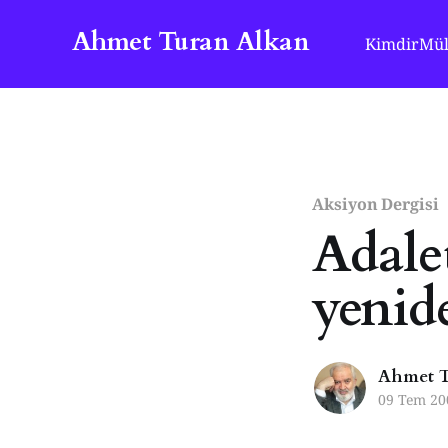
Ahmet Turan Alkan
Kimdir
Mül
Aksiyon Dergisi
Adale
yenid
Ahmet T
09 Tem 20