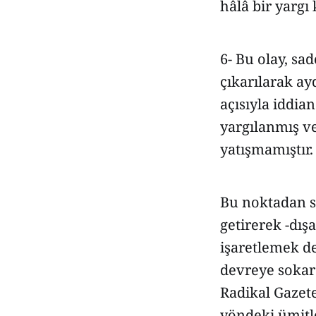
hâlâ bir yargı
6- Bu olay, sa
çıkarılarak ay
açısıyla iddia
yargılanmış v
yatışmamıştır.
Bu noktadan s
getirerek -dışa
işaretlemek de
devreye sokara
Radikal Gazet
yöndeki ümitl