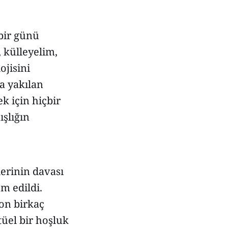
 bir günü
 külleyelim,
ojisini
a yakılan
k için hiçbir
şlığın
lerinin davası
m edildi.
on birkaç
tüel bir hoşluk