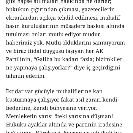
gibi hapse atılmaları hakkında ne derler;
hukukun çığırından çıkması, gazetecilerin
ekranlardan açıkça tehdid edilmesi, muhalif
basın kuruluşlarının müsadere baskısı altında
tutulması onları mutlu ediyor mudur,
haberimiz yok. Mutlu olduklarını sanmıyorum
ve biraz itidal duygusu taşıyan her AK
Partilinin, “Galiba bu kadarı fazla; bizimkiler
ne yapmaya çalışıyorlar?” diye iç geçirdiğini
tahmin ederim.
İktidar var gücüyle muhaliflerine kan
kusturmaya çalışıyor fakat asıl zararı kendi
bedenine, kendi bünyesine veriyor.
Memleketin yarısı öteki yarısına düşman!
Hukuku ayaklar altında ve partinin iradesine
bağlanmış. Bürokrasi, kaygan ve tehlikeli bir