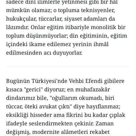
sadece dinî ilimlerle yetinmesi gibi bir hâl
mümkün olamaz; o topluma teknisyenler,
hukukçular, tüccarlar, siyaset adamları da
lâzımdır. Onlar eğitim itibariyle monolitik bir
toplum düşünmüyorlar; din eğitiminin, eğitim
içindeki ikame edilemez yerinin ihmâl
edilmesinden acı duyuyorlar.
Bugünün Türkiyesi'nde Vehbi Efendi gibilere
kısaca "gerici" diyoruz; en muhafazakâr
dindarımız bile, "oğullarım okumadı, biri
tüccar, öteki avukat çıktı" diye hayıflanmaz;
eksikliği hisseder ama fikrini bu kadar çıplak
ifadeyle seslendirmekten çekinir. Zaman
değişmiş, modernite alâmetleri rekabet