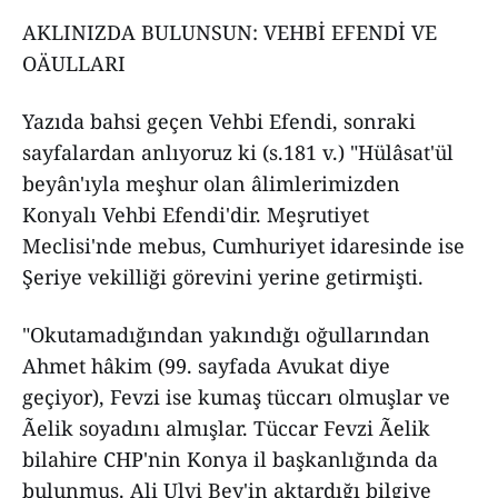
AKLINIZDA BULUNSUN: VEHBİ EFENDİ VE
OÄULLARI
Yazıda bahsi geçen Vehbi Efendi, sonraki
sayfalardan anlıyoruz ki (s.181 v.) "Hülâsat'ül
beyân'ıyla meşhur olan âlimlerimizden
Konyalı Vehbi Efendi'dir. Meşrutiyet
Meclisi'nde mebus, Cumhuriyet idaresinde ise
Şeriye vekilliği görevini yerine getirmişti.
"Okutamadığından yakındığı oğullarından
Ahmet hâkim (99. sayfada Avukat diye
geçiyor), Fevzi ise kumaş tüccarı olmuşlar ve
Ãelik soyadını almışlar. Tüccar Fevzi Ãelik
bilahire CHP'nin Konya il başkanlığında da
bulunmuş. Ali Ulvi Bey'in aktardığı bilgiye