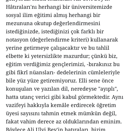
Hâtıraları'nı herhangi bir üniversitemizde
sosyal ilim eğitimi almış herhangi bir
mezununa okutup değerlendirmesini
istediğinizde, istediğinizi çok farklı bir
notasyon (değerlendirme kriteri) kullanarak
yerine getirmeye çalışacaktır ve bu tahlil
elbette ki yetersizlikte mazurdur; çünkü biz,
eğitim verdiğimiz gençlerimizi, -bırakınız bu
gibi fikrî nüansları- dedelerinin cümleleriyle
bile yüz yüze getiremiyoruz. Elli sene önce
konuşulan ve yazılan dil, neredeyse "ayıplı",
hatta utanç verici gibi kabul görmektedir. Aynı
vazifeyi hakkıyla kemâle erdirecek öğretim
üyesi sayısını tahmin etmek mümkün değil,
fakat vahim derece az olduklarından eminim.
Böylece Ali Ulvi Bey'in hatıraları, bizim