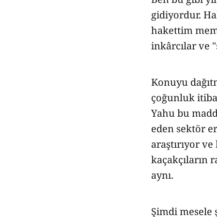
gidiyordur. Ha
hakettim memu
inkârcılar ve
Konuyu dağıtm
çoğunluk itiba
Yahu bu madde
eden sektör er
araştırıyor v
kaçakçıların r
aynı.
Şimdi mesele ş