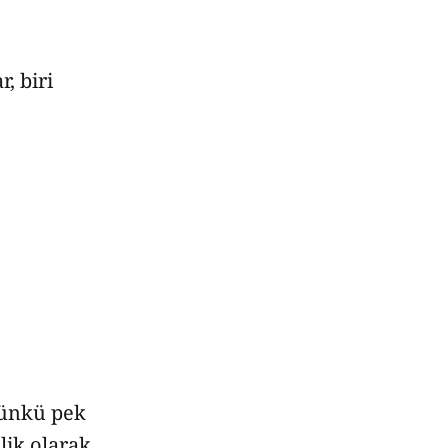
, biri
çünkü pek
lik olarak