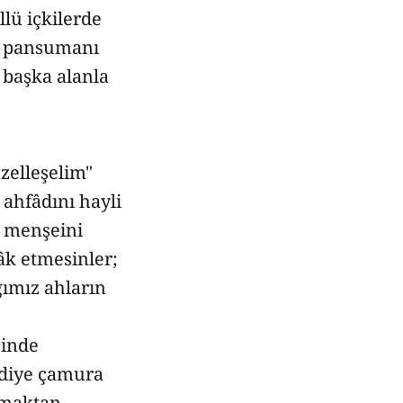
lü içkilerde
a pansumanı
 başka alanla
zelleşelim"
 ahfâdını hayli
n menşeini
âk etmesinler;
ğımız ahların
çinde
 diye çamura
lmaktan