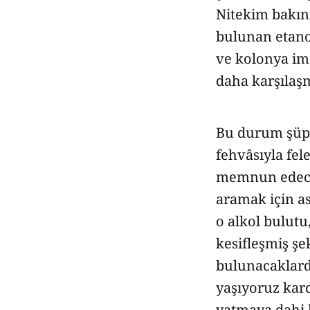
Nitekim bakını
bulunan etano
ve kolonya im
daha karşılaşm
Bu durum şüphe
fehvâsıyla fel
memnun edecek
aramak için a
o alkol bulutu
kesifleşmiş şe
bulunacaklardı
yaşıyoruz kar
yatmaya dahi 