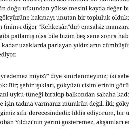
ün doğu ufkundan yükselmesini kayda değer b
i gökyüzüne bakmayı unutan bir topluluk olduk
(nâm-ı diğer "Kehkeşân"dır) emsalsiz manzara
 gibi patlamış olsa bile bizim beş sene sonra ha
z kadar uzaklarda parlayan yıldızların cümbüş
diyor.
eyredemez miyiz?" diye sinirlenmeyiniz; iki se
: Bir; şehir ışıkları, gökyüzü cisimlerinin gö
, yani uyku-tüneği bırakıp balkondan sabaha ka
le işin tadına varmanız mümkün değil. İki; gök
gimiz sıfır derecesindedir. İddia ediyorum, bir 
oban Yıldızı'nın yerini gösteremez, akşamları 