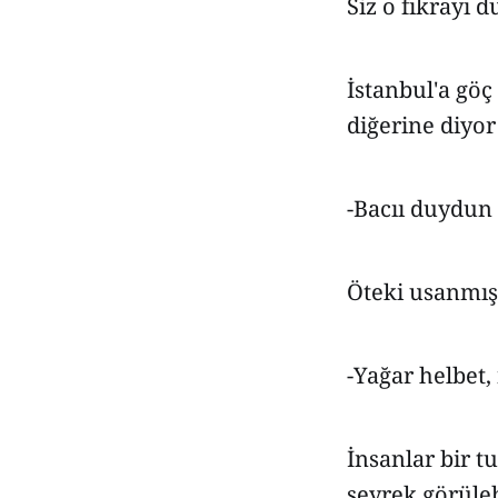
Siz o fıkrayı 
İstanbul'a göç
diğerine diyor 
-Bacıı duydun
Öteki usanmış b
-Yağar helbet,
İnsanlar bir 
seyrek görüleb