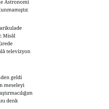
ede Astronomi
okunmamıştır.
harikulade
. Misâl
sürede
lâ televizyon
nden geldi
en meseleyi
aştırmacılığım
ını denk