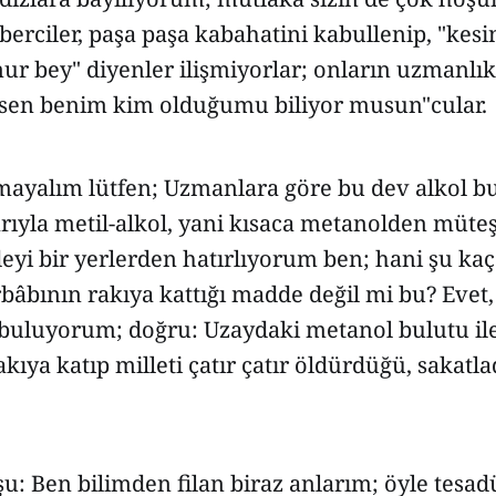
berciler, paşa paşa kabahatini kabullenip, "kesi
r bey" diyenler ilişmiyorlar; onların uzmanlık
 "sen benim kim olduğumu biliyor musun"cular.
ayalım lütfen; Uzmanlara göre bu dev alkol b
rıyla metil-alkol, yani kısaca metanolden müte
yi bir yerlerden hatırlıyorum ben; hani şu kaç
bâbının rakıya kattığı madde değil mi bu? Evet,
e buluyorum; doğru: Uzaydaki metanol bulutu il
akıya katıp milleti çatır çatır öldürdüğü, sakatl
u: Ben bilimden filan biraz anlarım; öyle tesad