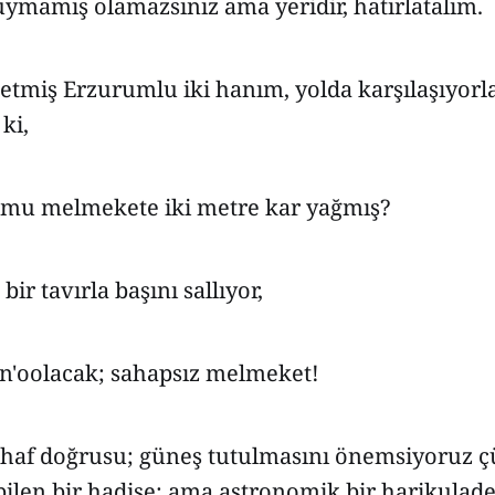
duymamış olamazsınız ama yeridir, hatırlatalım.
 etmiş Erzurumlu iki hanım, yolda karşılaşıyorlar
ki,
 mu melmekete iki metre kar yağmış?
ir tavırla başını sallıyor,
 n'oolacak; sahapsız melmeket!
tuhaf doğrusu; güneş tutulmasını önemsiyoruz 
ilen bir hadise; ama astronomik bir harikulade