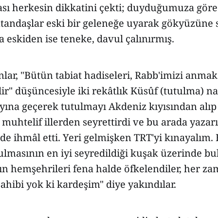
sı herkesin dikkatini çekti; duyduğumuza göre
atandaşlar eski bir geleneğe uyarak gökyüzüne 
a eskiden ise teneke, davul çalınırmış.
lar, "Bütün tabiat hadiseleri, Rabb'imizi anma
dir" düşüncesiyle iki rekâtlık Küsûf (tutulma) na
yına geçerek tutulmayı Akdeniz kıyısından alı
 muhtelif illerden seyrettirdi ve bu arada yazar
ilde ihmâl etti. Yeri gelmişken TRT'yi kınayalım.
ulmasının en iyi seyredildiği kuşak üzerinde b
n hemşehrileri fena halde öfkelendiler, her za
hibi yok ki kardeşim" diye yakındılar.