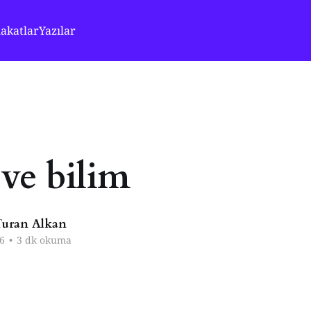
akatlar
Yazılar
 ve bilim
uran Alkan
6
•
3 dk okuma