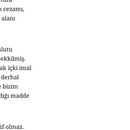
n cezamı,
 alanı
ulutu
şekkilmiş.
ak içki imal
 derhal
e bizim
adığı madde
üf olmaz.