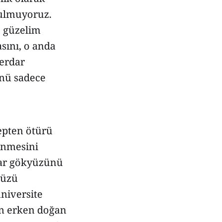
ulmuyoruz.
; güzelim
sını, o anda
berdar
ünü sadece
bepten ötürü
rünmesini
dar gökyüzünü
yüzü
üniversite
en erken doğan