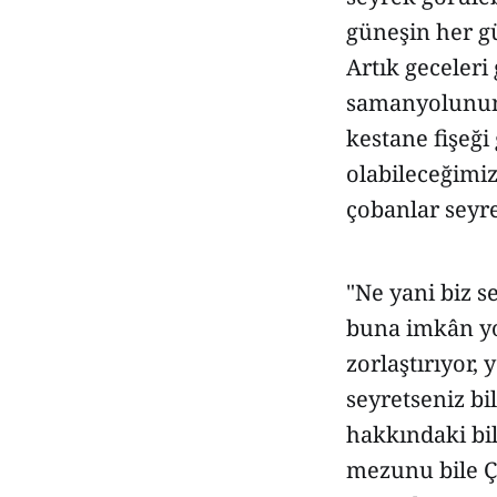
güneşin her g
Artık geceler
samanyolunun 
kestane fişeği
olabileceğimi
çobanlar seyre
"Ne yani biz s
buna imkân yok
zorlaştırıyor
seyretseniz bi
hakkındaki bil
mezunu bile Ç