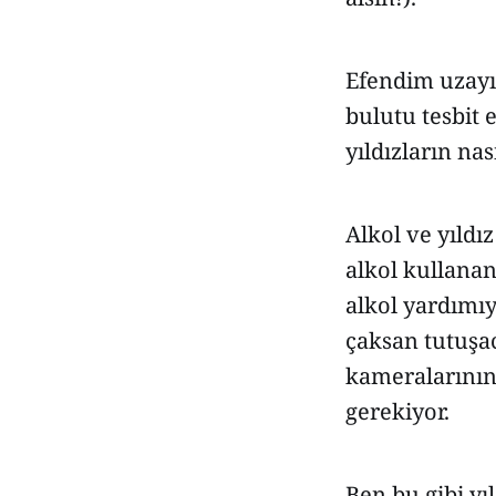
Efendim uzayı
bulutu tesbit 
yıldızların na
Alkol ve yıldız
alkol kullanan
alkol yardımıy
çaksan tutuşac
kameralarının 
gerekiyor.
Ben bu gibi yı