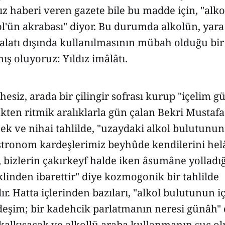
z haberi veren gazete bile bu madde için, "alkol
l'ün akrabası" diyor. Bu durumda alkolün, yar
alatı dışında kullanılmasının mübah olduğu bir
ış oluyoruz: Yıldız imâlâtı.
siz, arada bir çilingir sofrası kurup "içelim gü
ekten ritmik aralıklarla gün çalan Bekri Mustafa
 ve nihai tahlilde, "uzaydaki alkol bulutunu
stronom kardeşlerimiz beyhûde kendilerini hel
, bizlerin çakırkeyf halde iken âsumâne yolladı
klinden ibarettir" diye kozmogonik bir tahlilde
r. Hatta içlerinden bazıları, "alkol bulutunun i
deşim; bir kadehcik parlatmanın neresi günâh"
kalkışacak ve alkollü araba kullanmanın suç o