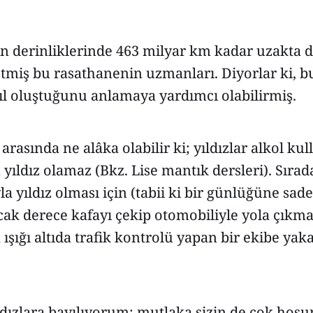
n derinliklerinde 463 milyar km kadar uzakta de
etmiş bu rasathanenin uzmanları. Diyorlar ki, b
sıl oluştuğunu anlamaya yardımcı olabilirmiş.
 arasında ne alâka olabilir ki; yıldızlar alkol ku
 yıldız olamaz (Bkz. Lise mantık dersleri). Sırad
la yıldız olması için (tabii ki bir günlüğüne sa
ak derece kafayı çekip otomobiliyle yola çıkma
ışığı altıda trafik kontrolü yapan bir ekibe ya
ldızlara bayılıyorum; mutlaka sizin de çok hoş