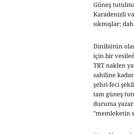
Güneş tutulma
Karadenizli v
sıkmışlar; dah
Dinibütün olan
için bir vesile
TRT naklen ya
sahiline kadar
şehri feci şek
tam güneş tut
duruma yazarı
"memleketin sa