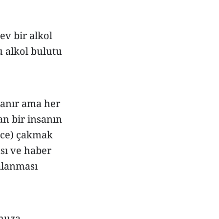
v bir alkol
u alkol bulutu
llanır ama her
an bir insanın
dece) çakmak
sı ve haber
kalanması
unuza