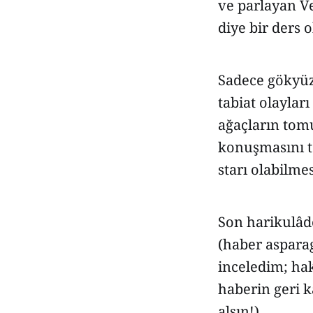
ve parlayan Ve
diye bir ders 
Sadece gökyüzü
tabiat olaylar
ağaçların tom
konuşmasını t
starı olabilmes
Son harikulâde
(haber aspara
inceledim; hak
haberin geri 
alsın!).