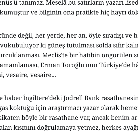
nüs'ü tanımaz. Meselâ bu satırların yazarı lis
okumuştur ve bilginin ona pratikte hiç hayrı d
nde değil, her yerde, her an, öyle sıradışı ve 
ı vukubuluyor ki güneş tutulması solda sıfır kalır
urcuklanması, Meclis'te bir hatibin öngörülen 
amamlaması, Erman Toroğlu'nun Türkiye'de hâ
i, vesaire, vesaire...
 haber İngiltere'deki Jodrell Bank rasathanesi
gas koktuğu için araştırmacı yazar olarak hem
ikaten böyle bir rasathane var, ancak benim ar
kalan kısmını doğrulamaya yetmez, herkes ayağ