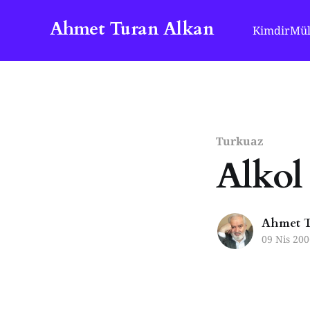
Ahmet Turan Alkan
Kimdir
Mül
Turkuaz
Alkol
Ahmet T
09 Nis 200