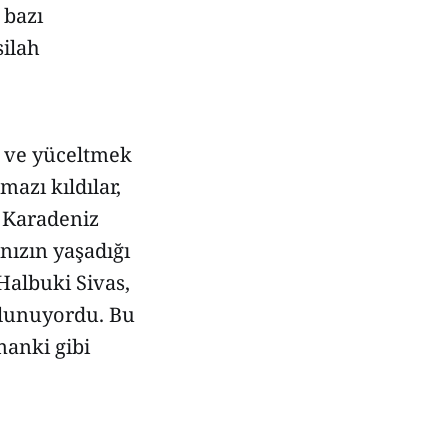
 bazı
silah
k ve yüceltmek
mazı kıldılar,
p Karadeniz
ınızın yaşadığı
 Halbuki Sivas,
ulunuyordu. Bu
manki gibi