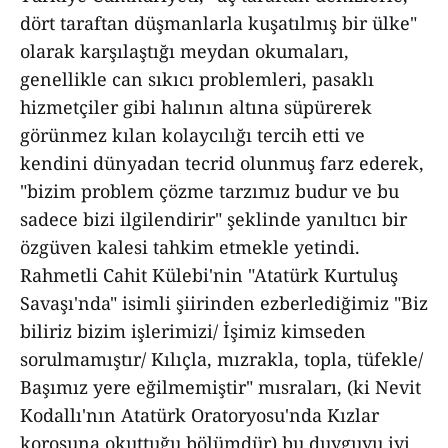
dört taraftan düşmanlarla kuşatılmış bir ülke"
olarak karşılaştığı meydan okumaları,
genellikle can sıkıcı problemleri, pasaklı
hizmetçiler gibi halının altına süpürerek
görünmez kılan kolaycılığı tercih etti ve
kendini dünyadan tecrid olunmuş farz ederek,
"bizim problem çözme tarzımız budur ve bu
sadece bizi ilgilendirir" şeklinde yanıltıcı bir
özgüven kalesi tahkim etmekle yetindi.
Rahmetli Cahit Külebi'nin "Atatürk Kurtuluş
Savaşı'nda" isimli şiirinden ezberlediğimiz "Biz
biliriz bizim işlerimizi/ İşimiz kimseden
sorulmamıştır/ Kılıçla, mızrakla, topla, tüfekle/
Başımız yere eğilmemiştir" mısraları, (ki Nevit
Kodallı'nın Atatürk Oratoryosu'nda Kızlar
korosuna okuttuğu bölümdür) bu duyguyu iyi