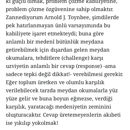
ki güçlü olmak, problem çözme kabiliyetine,
problem çözme özgüvenine sahip olmaktır.
Zannediyorum Arnold J. Toynbee, şimdilerde
pek hatırlanmayan ünlü varsayımında bu
kabiliyete işaret etmekteydi; buna göre
anlamlı bir medenî bütünlük meydana
getirebilmek için dışardan gelen meydan
okumalara, tehditlere (challenge) karşı
uzviyetin anlamlı bir cevap (response) -ama
sadece tepki değil dikkat!- verebilmesi gerekir.
Eğer toplum üretken ve olumlu karşılık
verilebilecek tarzda meydan okumalarla yüz
yüze gelir ve buna boyun eğmezse, verdiği
karşılık, yaratacağı medeniyetin zeminini
oluşturacaktır. Cevap üretemeyenlerin akıbeti
ise yıkılıp yokolmak!