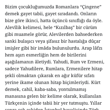
Bizim çocukluğumuzda Romanlara “Çingene”
demek gayet tabii, gayet sıradandı. Onların
bize göre ikinci, hatta üçüncü sınıflığı da öyle.
Alevîlik kelimesi, hele “Kızılbaş” bir cürüm
gibi muamele görür, Alevilerden bahsederken
sanki bulaşıcı veya şifasız bir hastalığa dûçar
imişler gibi bir imâda bulunulurdu. Arap lâfzı
hem aşırı esmerliğin hem de birilerini
aşağılamanın âletiydi. Yahudi, Rum ve Ermeni,
sadece Yahudilere, Rumlara, Ermenilere hitap
şekli olmaktan çıkarak en ağır küfür sıfatı
yerine ikame olunan hitap biçimleriydi. Kürt
demek, cahil, kaba-saba, yontulmamış
manasına gelen bir kelime olarak, kullanılan
Türkçenin içinde tabii bir yer tutmuştu. Yıllar
sonra çok eskiden İstanbul havalisinde Türk