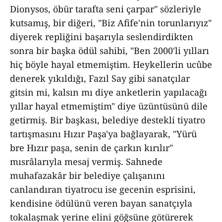
Dionysos, öbür tarafta seni çarpar" sözleriyle
kutsamış, bir diğeri, "Biz Afife'nin torunlarıyız"
diyerek repliğini başarıyla seslendirdikten
sonra bir başka ödül sahibi, "Ben 2000'li yılları
hiç böyle hayal etmemiştim. Heykellerin ucûbe
denerek yıkıldığı, Fazıl Say gibi sanatçılar
gitsin mi, kalsın mı diye anketlerin yapılacağı
yıllar hayal etmemiştim" diye üzüntüsünü dile
getirmiş. Bir başkası, belediye destekli tiyatro
tartışmasını Hızır Paşa'ya bağlayarak, "Yürü
bre Hızır paşa, senin de çarkın kırılır"
mısrâlarıyla mesaj vermiş. Sahnede
muhafazakâr bir belediye çalışanını
canlandıran tiyatrocu ise gecenin esprisini,
kendisine ödülünü veren bayan sanatçıyla
tokalaşmak yerine elini göğsüne götürerek