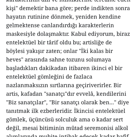
kişi" demektir bana göre; perde indikten sonra
hayatın rutinine dönmek, yeniden kendine
gelmektense canlandırdığı karakterlerin
maskesiyle dolaşmaktır. Kabul ediyorum, biraz
entelektüel bir târif oldu bu; artisliğe de
böylesi yakışır zaten; onlar "İki kalas bir
heves" arasında sahne tozunu solumaya
başladıkları dakikadan itibaren ikinci el bir
entelektüel gömleğini de fazlaca
nazlanmaksızın sırtlarına geçiriverirler. Bir
artis, kafadan "sanatçı"dır evvelâ, kendilerini
"Biz sanatçılar", "Bir sanatçı olarak ben..." diye
tanıtmak ilk ezberleridir. İkincisi entelektüel
gömlek, üçüncüsü solculuk ama o kadar sert
değil, mesai bitiminin mûtad seremonisi alkol
alımlarında muhite intibak edecek kadar hafif