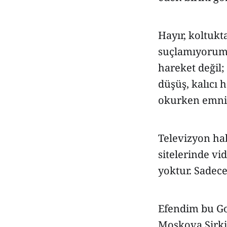
Hayır, koltuk
suçlamıyorum 
hareket değil;
düşüş, kalıcı 
okurken emniy
Televizyon hab
sitelerinde vi
yoktur. Sadece
Efendim bu Gol
Moskova Sirki