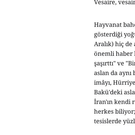
Vesaire, vesair
Hayvanat bahçe
gösterdiği yoğ
Aralık) hiç de
önemli haber l
şaşırttı" ve "
aslan da aynı 
imâyı, Hürriye
Bakü'deki asla
İran'ın kendi 
herkes biliyor
tesislerde yüz