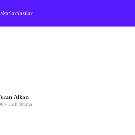
akatlar
Yazılar
!
uran Alkan
06
•
2 dk okuma