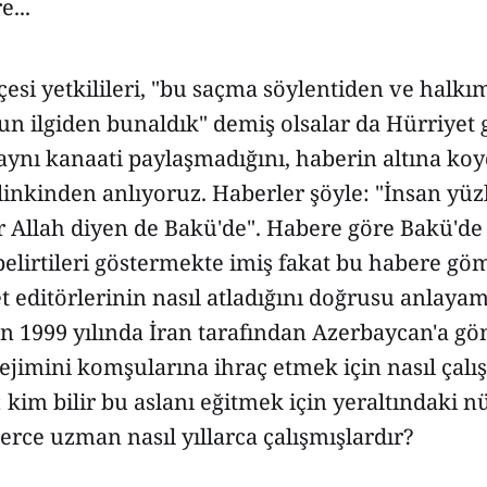
e...
si yetkilileri, "bu saçma söylentiden ve halkı
un ilgiden bunaldık" demiş olsalar da Hürriyet 
 aynı kanaati paylaşmadığını, haberin altına ko
inkinden anlıyoruz. Haberler şöyle: "İnsan yüz
Bir Allah diyen de Bakü'de". Habere göre Bakü'de
belirtileri göstermekte imiş fakat bu habere gö
t editörlerinin nasıl atladığını doğrusu anlaya
n 1999 yılında İran tarafından Azerbaycan'a gö
rejimini komşularına ihraç etmek için nasıl çalış
; kim bilir bu aslanı eğitmek için yeraltındaki n
lerce uzman nasıl yıllarca çalışmışlardır?