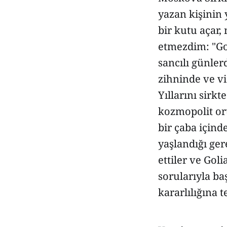
yazan kişinin 
bir kutu açar
etmezdim: "Gol
sancılı günler
zihninde ve vi
Yıllarını sirkt
kozmopolit or
bir çaba içind
yaşlandığı ge
ettiler ve Gol
sorularıyla ba
kararlılığına te