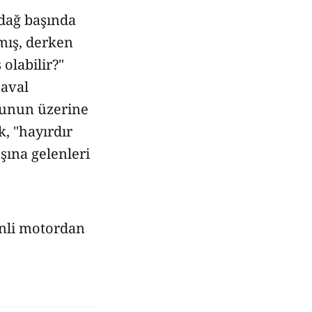
 dağ başında
mış, derken
olabilir?"
 aval
bunun üzerine
k, "hayırdır
şına gelenleri
inli motordan