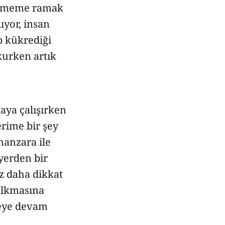
düşmeme ramak
ıyor, insan
p kükrediği
kurken artık
aya çalışırken
erime bir şey
manzara ile
yerden bir
az daha dikkat
alkmasına
meye devam