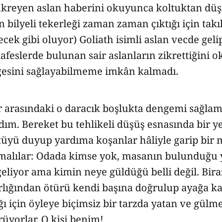
kükreyen aslan haberini okuyunca koltuktan 
n bilyeli tekerleği zaman zaman çıktığı için takıl
cek gibi oluyor) Goliath isimli aslan vecde geli
afeslerde bulunan sair aslanların zikrettiğini o
esini sağlayabilmeme imkân kalmadı.
 arasındaki o daracık boşlukta dengemi sağlam
ım. Bereket bu tehlikeli düşüş esnasında bir y
tüyü duyup yardıma koşanlar hâliyle garip bir 
lmalılar: Odada kimse yok, masanın bulunduğu 
eliyor ama kimin neye güldüğü belli değil. Bir
arlığından ötürü kendi başına doğrulup ayağa k
ı için öyleye biçimsiz bir tarzda yatan ve gül
rüyorlar. O kişi benim!