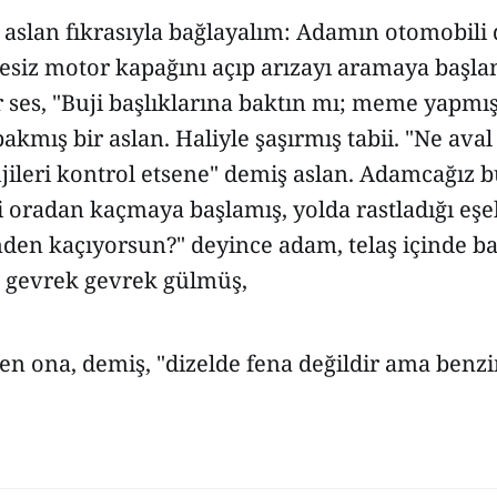
bir aslan fıkrasıyla bağlayalım: Adamın otomobili
esiz motor kapağını açıp arızayı aramaya başla
 ses, "Buji başlıklarına baktın mı; meme yapmış 
mış bir aslan. Haliyle şaşırmış tabii. "Ne aval
jileri kontrol etsene" demiş aslan. Adamcağız 
i oradan kaçmaya başlamış, yolda rastladığı eşe
en kaçıyorsun?" deyince adam, telaş içinde ba
k gevrek gevrek gülmüş,
sen ona, demiş, "dizelde fena değildir ama benz