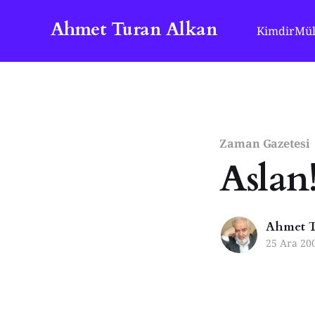
Ahmet Turan Alkan
Kimdir
Mül
Zaman Gazetesi
Aslan
Ahmet T
25 Ara 20