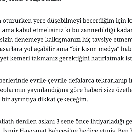
ta otururken yere düşebilmeyi becerdiğim için 
ama kabul etmelisiniz ki bu zannedildiği kadar
 sizin denemeye kalkışmanızı hiç tavsiye etmem
hasarlara yol açabilir ama "bir kısım medya" hab
et kemeri takmanız gerektiğini hatırlatmak is
erlerinde evrile-çevrile defalarca tekrarlanıp 
deolarının yayınlandığına göre haberi size öze
 bir ayrıntıya dikkat çekeceğim.
iath denilen aslanı 3 sene önce ihtiyarladığı g
, İzmir Hayvanat Bahçesi'ne hediye etmiş. Ben 