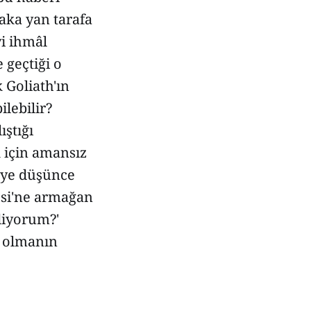
aka yan tarafa
i ihmâl
 geçtiği o
 Goliath'ın
ilebilir?
ıştığı
 için amansız
e'ye düşünce
esi'ne armağan
diyorum?'
ş olmanın