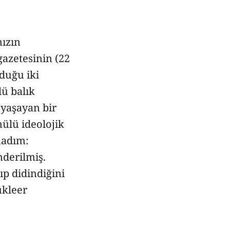
mızın
gazetesinin (22
yduğu iki
lü balık
 yaşayan bir
mülü ideolojik
madım:
nderilmiş.
ıp didindiğini
ükleer