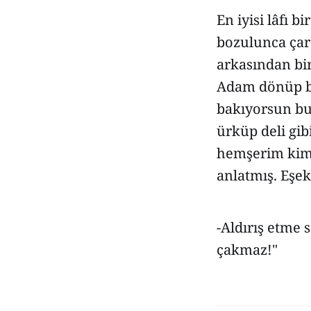
En iyisi lâfı 
bozulunca çar
arkasından bir
Adam dönüp bak
bakıyorsun bu
ürküp deli gib
hemşerim kimd
anlatmış. Eşe
-Aldırış etme 
çakmaz!"