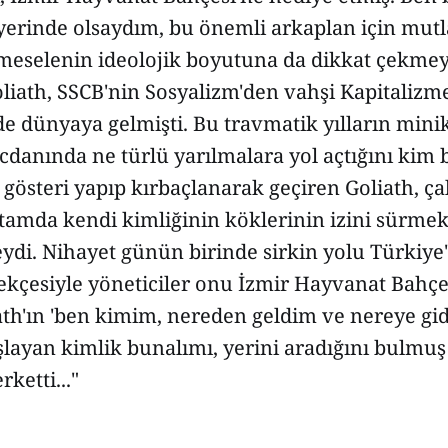
yerinde olsaydım, bu önemli arkaplan için mutl
, meselenin ideolojik boyutuna da dikkat çekmey
iath, SSCB'nin Sosyalizm'den vahşi Kapitalizme
de dünyaya gelmişti. Bu travmatik yılların minik
cdanında ne türlü yarılmalara yol açtığını kim b
e gösteri yapıp kırbaçlanarak geçiren Goliath, çal
tamda kendi kimliğinin köklerinin izini sürmek
eydi. Nihayet günün birinde sirkin yolu Türkiy
rekçesiyle yöneticiler onu İzmir Hayvanat Bahç
iath'ın 'ben kimim, nereden geldim ve nereye gi
şlayan kimlik bunalımı, yerini aradığını bulmu
rketti..."