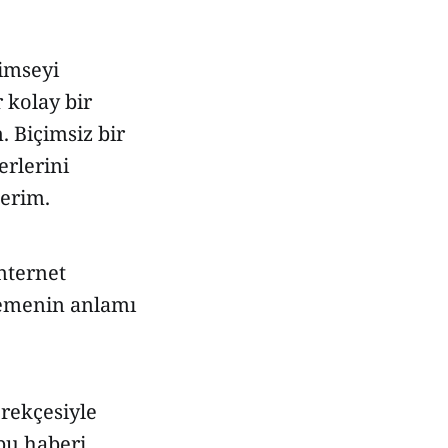
kimseyi
 kolay bir
. Biçimsiz bir
erlerini
terim.
internet
tlemenin anlamı
erekçesiyle
bu haberi