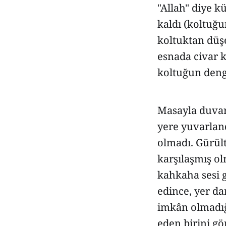
"Allah" diye 
kaldı (koltuğu
koltuktan düşe
esnada civar k
koltuğun deng
Masayla duvar
yere yuvarland
olmadı. Gürül
karşılaşmış o
kahkaha sesi g
edince, yer d
imkân olmadığ
eden birini gö