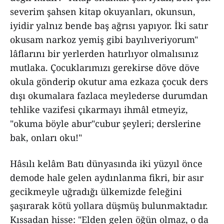
severim şahsen kitap okuyanları, okunsun,
iyidir yalnız bende baş ağrısı yapıyor. İki satır
okusam narkoz yemiş gibi bayılıveriyorum"
lâflarını bir yerlerden hatırlıyor olmalısınız
mutlaka. Çocuklarımızı gerekirse döve döve
okula gönderip okutur ama ezkaza çocuk ders
dışı okumalara fazlaca meylederse durumdan
tehlike vazifesi çıkarmayı ihmâl etmeyiz,
"okuma böyle abur"cubur şeyleri; derslerine
bak, onları oku!"
Hâsılı kelâm Batı dünyasında iki yüzyıl önce
demode hale gelen aydınlanma fikri, bir asır
gecikmeyle uğradığı ülkemizde feleğini
şaşırarak kötü yollara düşmüş bulunmaktadır.
Kıssadan hisse: "Elden gelen öğün olmaz, o da