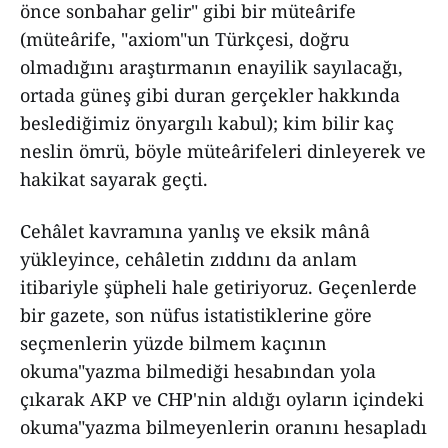
önce sonbahar gelir" gibi bir müteârife
(müteârife, "axiom"un Türkçesi, doğru
olmadığını araştırmanın enayilik sayılacağı,
ortada güneş gibi duran gerçekler hakkında
beslediğimiz önyargılı kabul); kim bilir kaç
neslin ömrü, böyle müteârifeleri dinleyerek ve
hakikat sayarak geçti.
Cehâlet kavramına yanlış ve eksik mânâ
yükleyince, cehâletin zıddını da anlam
itibariyle şüpheli hale getiriyoruz. Geçenlerde
bir gazete, son nüfus istatistiklerine göre
seçmenlerin yüzde bilmem kaçının
okuma"yazma bilmediği hesabından yola
çıkarak AKP ve CHP'nin aldığı oyların içindeki
okuma"yazma bilmeyenlerin oranını hesapladı