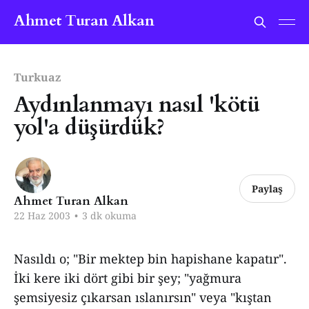
Ahmet Turan Alkan
Turkuaz
Aydınlanmayı nasıl 'kötü
yol'a düşürdük?
Paylaş
Ahmet Turan Alkan
22 Haz 2003
•
3 dk okuma
Nasıldı o; "Bir mektep bin hapishane kapatır".
İki kere iki dört gibi bir şey; "yağmura
şemsiyesiz çıkarsan ıslanırsın" veya "kıştan