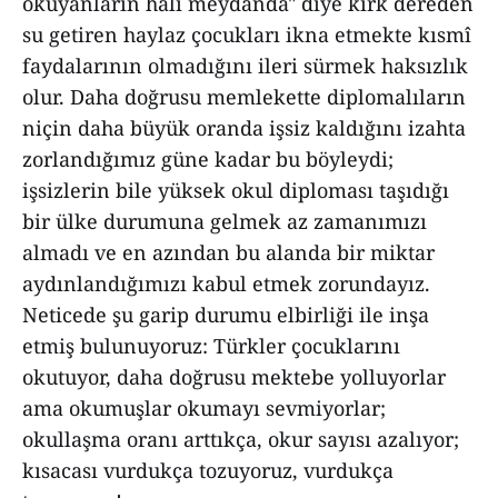
okuyanların hali meydanda" diye kırk dereden
su getiren haylaz çocukları ikna etmekte kısmî
faydalarının olmadığını ileri sürmek haksızlık
olur. Daha doğrusu memlekette diplomalıların
niçin daha büyük oranda işsiz kaldığını izahta
zorlandığımız güne kadar bu böyleydi;
işsizlerin bile yüksek okul diploması taşıdığı
bir ülke durumuna gelmek az zamanımızı
almadı ve en azından bu alanda bir miktar
aydınlandığımızı kabul etmek zorundayız.
Neticede şu garip durumu elbirliği ile inşa
etmiş bulunuyoruz: Türkler çocuklarını
okutuyor, daha doğrusu mektebe yolluyorlar
ama okumuşlar okumayı sevmiyorlar;
okullaşma oranı arttıkça, okur sayısı azalıyor;
kısacası vurdukça tozuyoruz, vurdukça