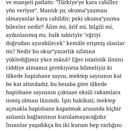
ve manşeti patlattı: "Türkiye'ye kara cahiller
yön veriyor". Mantık şu; okuma"yazması
olmayanlar kara cahildir; peki okuma"yazma
bilenler nedir? Âlim mi, ârif mi, bilgili mi,
aydınlanmış mı, halk tabiriyle "eğriyi
doğrudan ayırabilecek" kemâle erişmiş olanlar
mı? Nedir bu okur"yazarlık sıfatına
yüklediğimiz yüce mânâ? Eğer istatistik ilmini
ciddiye almamız gerekiyorsa bilmeliyiz ki
ülkede hapishane sayısı, mektep sayısının kat
be kat altındadır, bu hesaba göre ülkede
hapishane sayısının çoktaan eksili rakamlara
inmiş olması lâzımdı. İşin hakikati, mektep
açmakla hapishane kapatmak arasında hiçbir
anlamlı bağlantının kurulamayacağıdır.
İnsanlar yaşadıkça bu iki kurum hep varlığını