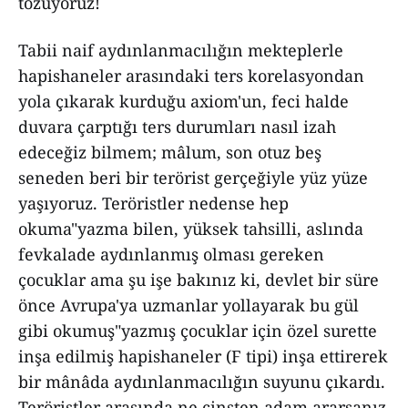
tozuyoruz!
Tabii naif aydınlanmacılığın mekteplerle
hapishaneler arasındaki ters korelasyondan
yola çıkarak kurduğu axiom'un, feci halde
duvara çarptığı ters durumları nasıl izah
edeceğiz bilmem; mâlum, son otuz beş
seneden beri bir terörist gerçeğiyle yüz yüze
yaşıyoruz. Teröristler nedense hep
okuma"yazma bilen, yüksek tahsilli, aslında
fevkalade aydınlanmış olması gereken
çocuklar ama şu işe bakınız ki, devlet bir süre
önce Avrupa'ya uzmanlar yollayarak bu gül
gibi okumuş"yazmış çocuklar için özel surette
inşa edilmiş hapishaneler (F tipi) inşa ettirerek
bir mânâda aydınlanmacılığın suyunu çıkardı.
Teröristler arasında ne cinsten adam ararsanız