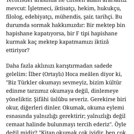
mevcut: İşletmeci, iktisatçı, hekim, hukukçu,
filolog, edebiyatçı, mühendis, şair, tarihçi. Bu
durumda sormak hakkımızdır: Bir mektep bin
hapishane kapatıyorsa, bir F tipi hapishane
kurmak kaç mektep kapatmamızı iktizâ
ettiriyor?
Daha fazla aklınızı karıştırmadan sadede
gelelim: İlber (Ortaylı) Hoca meâlen diyor ki,
"Biz Türkler okumayı sevmeyiz, bizim kültür
edinme tarzımız okumaya değil, dinlemeye
yöneliktir. Şifâhi üslûbu severiz. Gerekirse biri
okur, diğerleri dinler. Okumak, okuma eylemi
esnasında yalnızlığı gerektirir; yalnızlığı değil
cemaat halinde bulunmayı tercih ederiz". Öyle
değil midir? "Kitap okumak çok iyidir, ben çok