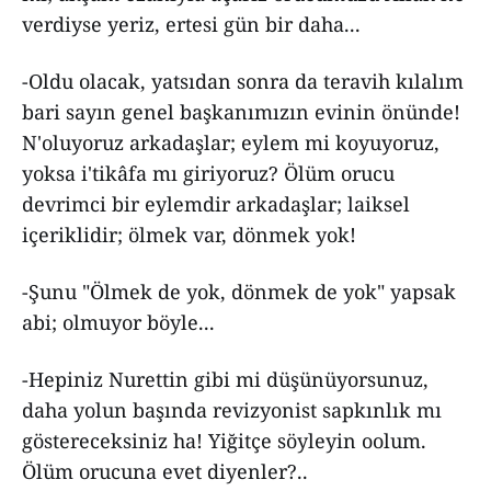
verdiyse yeriz, ertesi gün bir daha...
-Oldu olacak, yatsıdan sonra da teravih kılalım
bari sayın genel başkanımızın evinin önünde!
N'oluyoruz arkadaşlar; eylem mi koyuyoruz,
yoksa i'tikâfa mı giriyoruz? Ölüm orucu
devrimci bir eylemdir arkadaşlar; laiksel
içeriklidir; ölmek var, dönmek yok!
-Şunu "Ölmek de yok, dönmek de yok" yapsak
abi; olmuyor böyle...
-Hepiniz Nurettin gibi mi düşünüyorsunuz,
daha yolun başında revizyonist sapkınlık mı
göstereceksiniz ha! Yiğitçe söyleyin oolum.
Ölüm orucuna evet diyenler?..