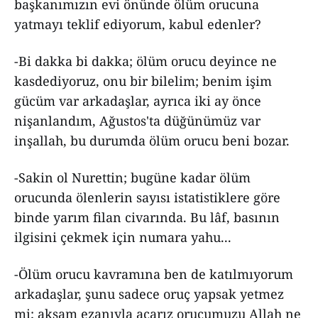
başkanımızın evi önünde ölüm orucuna
yatmayı teklif ediyorum, kabul edenler?
-Bi dakka bi dakka; ölüm orucu deyince ne
kasdediyoruz, onu bir bilelim; benim işim
gücüm var arkadaşlar, ayrıca iki ay önce
nişanlandım, Ağustos'ta düğünümüz var
inşallah, bu durumda ölüm orucu beni bozar.
-Sakin ol Nurettin; bugüne kadar ölüm
orucunda ölenlerin sayısı istatistiklere göre
binde yarım filan civarında. Bu lâf, basının
ilgisini çekmek için numara yahu...
-Ölüm orucu kavramına ben de katılmıyorum
arkadaşlar, şunu sadece oruç yapsak yetmez
mi; akşam ezanıyla açarız orucumuzu Allah ne