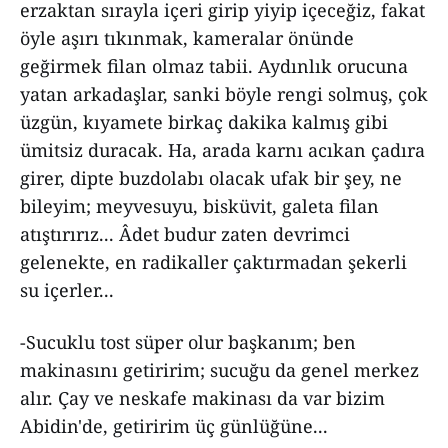
erzaktan sırayla içeri girip yiyip içeceğiz, fakat
öyle aşırı tıkınmak, kameralar önünde
geğirmek filan olmaz tabii. Aydınlık orucuna
yatan arkadaşlar, sanki böyle rengi solmuş, çok
üzgün, kıyamete birkaç dakika kalmış gibi
ümitsiz duracak. Ha, arada karnı acıkan çadıra
girer, dipte buzdolabı olacak ufak bir şey, ne
bileyim; meyvesuyu, bisküvit, galeta filan
atıştırırız... Âdet budur zaten devrimci
gelenekte, en radikaller çaktırmadan şekerli
su içerler...
-Sucuklu tost süper olur başkanım; ben
makinasını getiririm; sucuğu da genel merkez
alır. Çay ve neskafe makinası da var bizim
Abidin'de, getiririm üç günlüğüne...