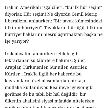
Irak'ın Amerikalı işgalcileri, "bu ilk hür seçim"
diyorlar. Hür seçim! Ne diyordu Cemil Meriç
liberalizmi anlatırken: "Bir tavuk kümesindeki
tilkinin hürriyeti". Tavukların hürlüğü, tilkinin
hürriyet haklarını meşrulaştırmaktan başka ne
işe yarıyor?
Irak ahvalini anlatırken leblebi gibi
tekrarlanan şu tâbirlere bakınız: Şiiler,
Araplar, Türkmenler, Sünniler, Asurîler,
Kürtler... Irak'la ilgili her haberde bu
kavramların özel alaşımlardan birkaçı
mutlaka kullanılıyor. Realiteye uyuyor gibi
görünse de bu tabii bir hâl değildir; bir
ülkenin ahalisini siyasi mânâda nitelerken
etnik ve dinî kimlik unsurlarının bu derece