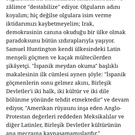
zâlimce "destabilize" ediyor. Olguların adını
koyalım; hiç değilse olgulara isim verme
iktidarımızı kaybetmeyelim; Irak,
demokrasinin canına okuduğu bir ülke olmak
paradoksunu bütün ızdıraplarıyla yaşıyor.
Samuel Huntington kendi ülkesindeki Latin
menşeli göçmen ve kaçak mültecilerden
şikâyetçi. "İspanik meydan okuma" başlıklı
makalesinin ilk cümlesi aynen şöyle: "İspanik
göçmenlerin sonu gelmez akını, Birleşik
Devletler'i iki halk, iki kültür ve iki dile
bölünme yönünde tehdit etmektedir" ve devam
ediyor, "Amerikan rüyasını inşa eden Anglo-
Protestan değerleri reddeden Meksikalılar ve
diğer Latinler, Birleşik Devletler kültürünün
ana mecraına kaynaşamamışlardır."