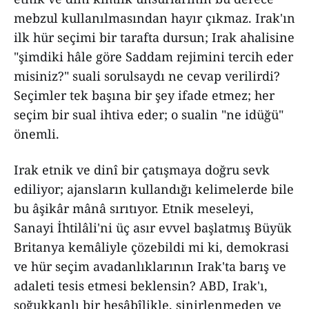
mebzul kullanılmasından hayır çıkmaz. Irak'ın
ilk hür seçimi bir tarafta dursun; Irak ahalisine
"şimdiki hâle göre Saddam rejimini tercih eder
misiniz?" suali sorulsaydı ne cevap verilirdi?
Seçimler tek başına bir şey ifade etmez; her
seçim bir sual ihtiva eder; o sualin "ne idüğü"
önemli.
Irak etnik ve dinî bir çatışmaya doğru sevk
ediliyor; ajansların kullandığı kelimelerde bile
bu âşikâr mânâ sırıtıyor. Etnik meseleyi,
Sanayi İhtilâli'ni üç asır evvel başlatmış Büyük
Britanya kemâliyle çözebildi mi ki, demokrasi
ve hür seçim avadanlıklarının Irak'ta barış ve
adaleti tesis etmesi beklensin? ABD, Irak'ı,
soğukkanlı bir hesâbîlikle, sinirlenmeden ve