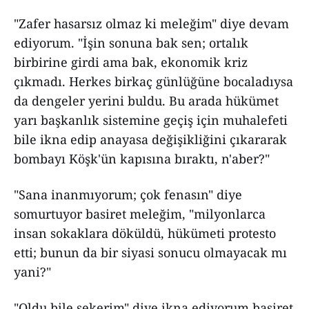
"Zafer hasarsız olmaz ki meleğim" diye devam
ediyorum. "İşin sonuna bak sen; ortalık
birbirine girdi ama bak, ekonomik kriz
çıkmadı. Herkes birkaç günlüğüne bocaladıysa
da dengeler yerini buldu. Bu arada hükümet
yarı başkanlık sistemine geçiş için muhalefeti
bile ikna edip anayasa değişikliğini çıkararak
bombayı Köşk'ün kapısına bıraktı, n'aber?"
"Sana inanmıyorum; çok fenasın" diye
somurtuyor basiret meleğim, "milyonlarca
insan sokaklara döküldü, hükümeti protesto
etti; bunun da bir siyasi sonucu olmayacak mı
yani?"
"Oldu bile şekerim" diye ikna ediyorum basiret