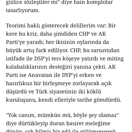
gizlice sözleştiler mi" diye hain komplolar
tasarlıyorum.
Teorimi haklı gösterecek delillerim var: Bir
kere bu kriz, daha şimdiden CHP ve AK
Parti'ye yaradı; her ikisinin oylarında da
büyük artış fark ediliyor. CHP, bu sarsıntıdan
istifade ile DSP'yi ters köşeye yatırdı ve miting
kalabalıklarının desteğini yanına çekti. AK
Parti ise Anavatan ile DYP'yi erken ve
hazırlıksız bir birleşmeye zorlayarak açık
düşürdü ve Türk siyasetinin iki köklü
kuruluşunu, kendi elleriyle tarihe gömdürdü.
"Yok canım, mümkün mü, böyle şey olamaz"
diye dürtükleyip duran basiret meleğime
dönüp, çok bilmiş bir edâ ile gülümseyerek,