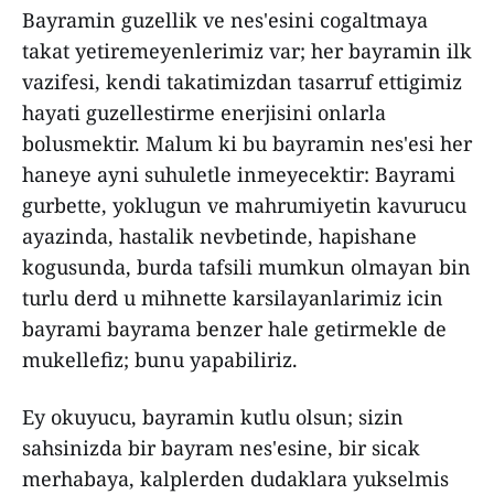
Bayramin guzellik ve nes'esini cogaltmaya
takat yetiremeyenlerimiz var; her bayramin ilk
vazifesi, kendi takatimizdan tasarruf ettigimiz
hayati guzellestirme enerjisini onlarla
bolusmektir. Malum ki bu bayramin nes'esi her
haneye ayni suhuletle inmeyecektir: Bayrami
gurbette, yoklugun ve mahrumiyetin kavurucu
ayazinda, hastalik nevbetinde, hapishane
kogusunda, burda tafsili mumkun olmayan bin
turlu derd u mihnette karsilayanlarimiz icin
bayrami bayrama benzer hale getirmekle de
mukellefiz; bunu yapabiliriz.
Ey okuyucu, bayramin kutlu olsun; sizin
sahsinizda bir bayram nes'esine, bir sicak
merhabaya, kalplerden dudaklara yukselmis