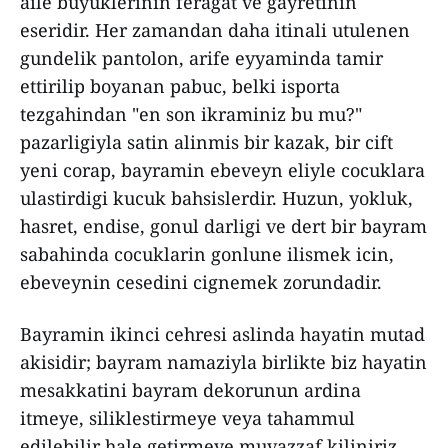
aile buyuklerinin feragat ve gayretinin
eseridir. Her zamandan daha itinali utulenen
gundelik pantolon, arife eyyaminda tamir
ettirilip boyanan pabuc, belki isporta
tezgahindan "en son ikraminiz bu mu?"
pazarligiyla satin alinmis bir kazak, bir cift
yeni corap, bayramin ebeveyn eliyle cocuklara
ulastirdigi kucuk bahsislerdir. Huzun, yokluk,
hasret, endise, gonul darligi ve dert bir bayram
sabahinda cocuklarin gonlune ilismek icin,
ebeveynin cesedini cignemek zorundadir.
Bayramin ikinci cehresi aslinda hayatin mutad
akisidir; bayram namaziyla birlikte biz hayatin
mesakkatini bayram dekorunun ardina
itmeye, siliklestirmeye veya tahammul
edilebilir hale getirmeye muvazzaf kiliniriz.