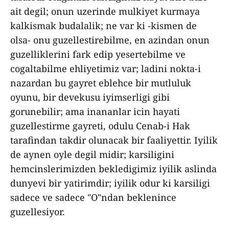
ait degil; onun uzerinde mulkiyet kurmaya
kalkismak budalalik; ne var ki -kismen de
olsa- onu guzellestirebilme, en azindan onun
guzelliklerini fark edip yesertebilme ve
cogaltabilme ehliyetimiz var; ladini nokta-i
nazardan bu gayret eblehce bir mutluluk
oyunu, bir devekusu iyimserligi gibi
gorunebilir; ama inananlar icin hayati
guzellestirme gayreti, odulu Cenab-i Hak
tarafindan takdir olunacak bir faaliyettir. Iyilik
de aynen oyle degil midir; karsiligini
hemcinslerimizden bekledigimiz iyilik aslinda
dunyevi bir yatirimdir; iyilik odur ki karsiligi
sadece ve sadece "O"ndan beklenince
guzellesiyor.