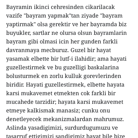
Bayramin ikinci cehresinden cikarilacak
vazife "bayram yapmak"tan ziyade "bayram
yaptirmak" olsa gerektir ve her bayramda biz
buyukler, sartlar ne olursa olsun bayramlarin
bayram gibi olmasi icin her gunden farkli
davranmaya mecburuz. Guzel bir hayat
yasamak elbette bir lutf-i ilahidir; ama hayati
guzellestirmek ve bu guzelligi baskalarina
bolusturmek en zorlu kulluk gorevlerinden
biridir. Hayati guzellestirmek, elbette hayata
karsi mukavemet etmekten cok farkli bir
mucahede tarzidir; hayata karsi mukavemet
etmeye kalkismak manasiz; cunku onu
denetleyecek mekanizmalardan mahrumuz.
Aslinda yasadigimizi, surdurdugumuzu ve
tasarruf ettigimizi sandigimiz hayat bile bize