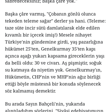
sabredeceksiniz; başka çâre yok."
Başka çâre varmış, "Çobanın gönlü olunca
tekeden teleme sağar" derler ya hani. (Teleme:
taze süte incir sütü damlatılarak elde edilen
kıvamlı bir içecek imiş!) Mesele nihayet
Türkiye'nin gündemine girdi, yaş pazarlığına
hükümet 25'ten, Genelkurmay 35'ten kapı
açınca aşağı yukarı kapsama gireceklerin yaşı
da belli oldu: 30 ve civarı. Aş pişmiştir, soğuk
su katmaya da niyetim yok. Genelkurmay'ın,
Hükümetin, CHP'nin ve MHP'nin ağız birliği
ettiği böyle müstesnâ bir konuda söylenecek
söz kalmamış demektir.
Bu arada Sayın Bahçeli'nin, yukarıda
alıntıladığım sözlerini, "Siyâsi edebiyatımızın