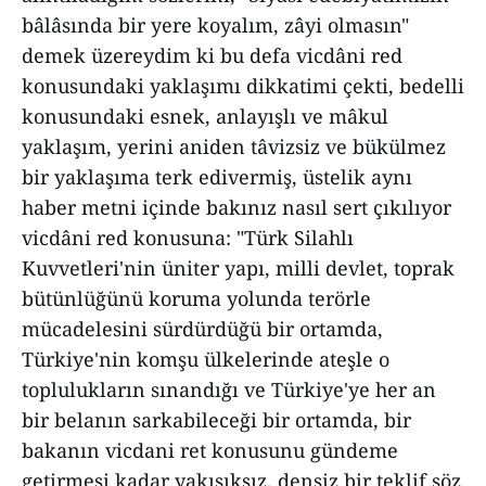
bâlâsında bir yere koyalım, zâyi olmasın"
demek üzereydim ki bu defa vicdâni red
konusundaki yaklaşımı dikkatimi çekti, bedelli
konusundaki esnek, anlayışlı ve mâkul
yaklaşım, yerini aniden tâvizsiz ve bükülmez
bir yaklaşıma terk edivermiş, üstelik aynı
haber metni içinde bakınız nasıl sert çıkılıyor
vicdâni red konusuna: "Türk Silahlı
Kuvvetleri'nin üniter yapı, milli devlet, toprak
bütünlüğünü koruma yolunda terörle
mücadelesini sürdürdüğü bir ortamda,
Türkiye'nin komşu ülkelerinde ateşle o
toplulukların sınandığı ve Türkiye'ye her an
bir belanın sarkabileceği bir ortamda, bir
bakanın vicdani ret konusunu gündeme
getirmesi kadar yakışıksız, densiz bir teklif söz