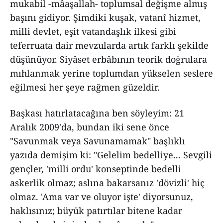
mukabil -mâaşallah- toplumsal değişme almış
başını gidiyor. Şimdiki kuşak, vatanî hizmet,
milli devlet, eşit vatandaşlık ilkesi gibi
teferruata dair mevzularda artık farklı şekilde
düşünüyor. Siyâset erbâbının teorik doğrulara
mıhlanmak yerine toplumdan yükselen seslere
eğilmesi her şeye rağmen güzeldir.
Başkası hatırlatacağına ben söyleyim: 21
Aralık 2009'da, bundan iki sene önce
"Savunmak veya Savunamamak" başlıklı
yazıda demişim ki: "Gelelim bedelliye... Sevgili
gençler, 'milli ordu' konseptinde bedelli
askerlik olmaz; aslına bakarsanız 'dövizli' hiç
olmaz. 'Ama var ve oluyor işte' diyorsunuz,
haklısınız; büyük patırtılar bitene kadar