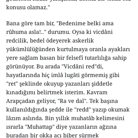
konusu olamaz."
Bana göre tam bir, "Bedenime belki ama
rûhuma asla!.." durumu. Oysa ki vicdâni
redcilik, bedel ödeyerek askerlik
yükümlülüğünden kurtulmaya oranla ayakları
yere sağlam basan bir felsefî tutarlılığa sahip
görünüyor. Bu arada "Vicdâni red"di,
hayatlarında hiç imlâ lugâti görmemiş gibi
"ret" şeklinde okuyup yazanları şiddetle
kınadığımı belirtmek isterim. Kavram
Arapçadan geliyor, "Ra ve dal". Tek başına
kullanıldığında şedde ile "redd" yazıp okumak
lâzım aslında. Bin yıllık muhatâb kelimesini
ısrarla "Muhattap" diye yazanların ağzına
buradan bir okka acı biber sürmek