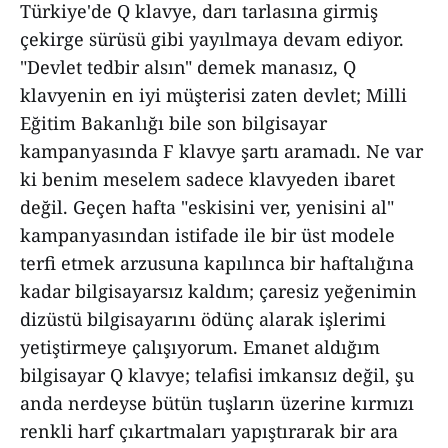
Türkiye'de Q klavye, darı tarlasına girmiş
çekirge sürüsü gibi yayılmaya devam ediyor.
"Devlet tedbir alsın" demek manasız, Q
klavyenin en iyi müşterisi zaten devlet; Milli
Eğitim Bakanlığı bile son bilgisayar
kampanyasında F klavye şartı aramadı. Ne var
ki benim meselem sadece klavyeden ibaret
değil. Geçen hafta "eskisini ver, yenisini al"
kampanyasından istifade ile bir üst modele
terfi etmek arzusuna kapılınca bir haftalığına
kadar bilgisayarsız kaldım; çaresiz yeğenimin
dizüstü bilgisayarını ödünç alarak işlerimi
yetiştirmeye çalışıyorum. Emanet aldığım
bilgisayar Q klavye; telafisi imkansız değil, şu
anda nerdeyse bütün tuşların üzerine kırmızı
renkli harf çıkartmaları yapıştırarak bir ara