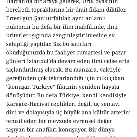
Harran'da bir araya gelerek, Urfa ovasının
bereketli topraklarına bir ümit fidanı diktiler.
Ertesi gün Şanlıurfalılar, aynı anlamlı
nüktenin bu defa bir ilim mahfilinde, ilmi
kriterler ışığında zenginleştirilmesine ev
sahipliği yaptılar. Siz bu satırları
okuduğunuzda bu faaliyet cumartesi ve pazar
günleri İstanbul'da devam eden ilmi celselerle
taçlandırılmış olacak. Bu manzara, vaktiyle
gereğinden çok tekrarlandığı için cılkı çıkan
"konuşan Türkiye" fikrinin yeniden hayata
dönüşüdür. Bu defa Türkiye, kendi kendisiyle
Karagöz-Hacivat replikleri değil, üç semavi
dini ve dolayısıyla üç büyük ana kültür arterini
temsil eden bir mevzuda evrensel değer
taşıyan bir anafikri konuşuyor. Bir dünya