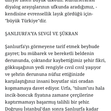
diyalog arayışlarının ufkunda aradığımız, -
kendisine evrensellik layık gördüğü için-
"büyük Türkiye"dir.
ŞANLIURFA'YA SEVGİ VE ŞÜKRAN
Şanlıurfa'yı görmeyene tarif etmek beyhude
gayret; bu mübarek ve bereketli beldenin
derununda, çoktandır kaybettiğimiz şehir fikri,
gökkuşağının yedi rengiyle cıvıl cıvıl yaşıyor
ve şehrin derununa nüfuz ettiğinizde
karşılaştığınız insani boyutlar sizi oradan
kopmamaya davet ediyor. Urfa, "tılsım"ını hala
incik-boncuk fiyatına zamane çerçilerine
kaptırmamayı başarmış talihli bir şehir.
Doğrusu İstanbul'dan sonra Şanlıurfa kadar