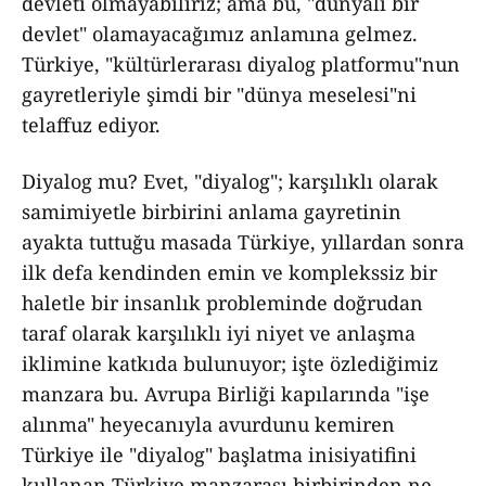
devleti olmayabiliriz; ama bu, "dünyalı bir
devlet" olamayacağımız anlamına gelmez.
Türkiye, "kültürlerarası diyalog platformu"nun
gayretleriyle şimdi bir "dünya meselesi"ni
telaffuz ediyor.
Diyalog mu? Evet, "diyalog"; karşılıklı olarak
samimiyetle birbirini anlama gayretinin
ayakta tuttuğu masada Türkiye, yıllardan sonra
ilk defa kendinden emin ve komplekssiz bir
haletle bir insanlık probleminde doğrudan
taraf olarak karşılıklı iyi niyet ve anlaşma
iklimine katkıda bulunuyor; işte özlediğimiz
manzara bu. Avrupa Birliği kapılarında "işe
alınma" heyecanıyla avurdunu kemiren
Türkiye ile "diyalog" başlatma inisiyatifini
kullanan Türkiye manzarası birbirinden ne