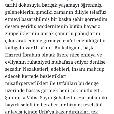
tarihi dokusuyla barışık yaşamayı öğrenmiş,
geleneklerini şimdiki zamanın diliyle telaffuz
etmeyi başarabilmiş bir başka şehir görmedim
desem yeridir. Modernitenin bütün hayasız
züppeliklerinin ancak çamurlu pabuçlarını
çıkararak edeble girmeye cür'et edebildiği bir
kalbgahı var Urfa'nın. Bu kalbgahı, başta
Hazreti İbrahim olmak üzere nice enbiya ve
evliyanın ruhaniyeti muhafaza ediyor denilse
sezadır. Nezaketleri, edebleri, insanı mahcup
edecek kertede bezlettikleri
misafirperverlikleri ile Urfalıları bu denge
üzerinde hassas görmek beni çok mutlu etti.
Şanlıurfa Valisi Sayın Şehabettin Harput'un iki
hayırlı selefi ile beraber bir hizmet teselsülü
anlayışı içinde Urfa'ya kazandırdıkları tek