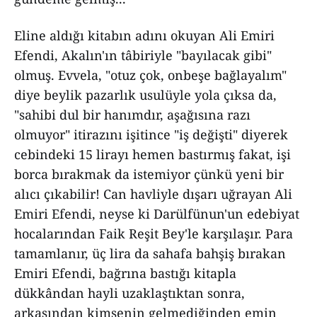
Eline aldığı kitabın adını okuyan Ali Emiri
Efendi, Akalın'ın tâbiriyle "bayılacak gibi"
olmuş. Evvela, "otuz çok, onbeşe bağlayalım"
diye beylik pazarlık usulüyle yola çıksa da,
"sahibi dul bir hanımdır, aşağısına razı
olmuyor" itirazını işitince "iş değişti" diyerek
cebindeki 15 lirayı hemen bastırmış fakat, işi
borca bırakmak da istemiyor çünkü yeni bir
alıcı çıkabilir! Can havliyle dışarı uğrayan Ali
Emiri Efendi, neyse ki Darülfünun'un edebiyat
hocalarından Faik Reşit Bey'le karşılaşır. Para
tamamlanır, üç lira da sahafa bahşiş bırakan
Emiri Efendi, bağrına bastığı kitapla
dükkândan hayli uzaklaştıktan sonra,
arkasından kimsenin gelmediğinden emin