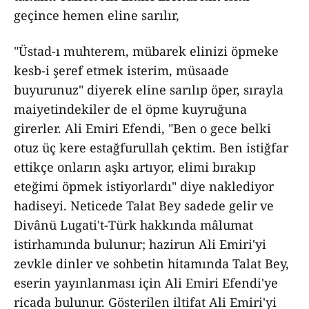
geçince hemen eline sarılır,
"Üstad-ı muhterem, mübarek elinizi öpmeke
kesb-i şeref etmek isterim, müsaade
buyurunuz" diyerek eline sarılıp öper, sırayla
maiyetindekiler de el öpme kuyruğuna
girerler. Ali Emiri Efendi, "Ben o gece belki
otuz üç kere estağfurullah çektim. Ben istiğfar
ettikçe onların aşkı artıyor, elimi bırakıp
eteğimi öpmek istiyorlardı" diye naklediyor
hadiseyi. Neticede Talat Bey sadede gelir ve
Divânü Lugati't-Türk hakkında mâlumat
istirhamında bulunur; hazirun Ali Emiri'yi
zevkle dinler ve sohbetin hitamında Talat Bey,
eserin yayınlanması için Ali Emiri Efendi'ye
ricada bulunur. Gösterilen iltifat Ali Emiri'yi