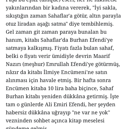
yakınlarından bir kadına vererek, "İyi sakla,
sıkıştığın zaman Sahaflar'a götür, altın parayla
otuz liradan aşağı satma" diye tembihlemiş.
Gel zaman git zaman paraya bunalan bu
hanım, kitabı Sahaflar'da Burhan Efendi'ye
satmaya kalkışmış. Fiyatı fazla bulan sahaf,
belki o fiyatı verir ümidiyle devrin Maarif
Nazırı (meşhur) Emrullah Efendi'ye götürmüş,
nâzır da kitabı İlmiye Encümeni'ne satın
alınması için havale etmiş. Bir hafta sonra
Encümen kitaba 10 lira baha biçince, Sahaf
Burhan kitabı yeniden dükkâna getirmiş. İşte
tam o günlerde Ali Emiri Efendi, her şeyden
habersiz dükkâna uğrayıp "ne var ne yok"
vezninden sohbet açınca kitap meselesi
gündeme gelmiş...