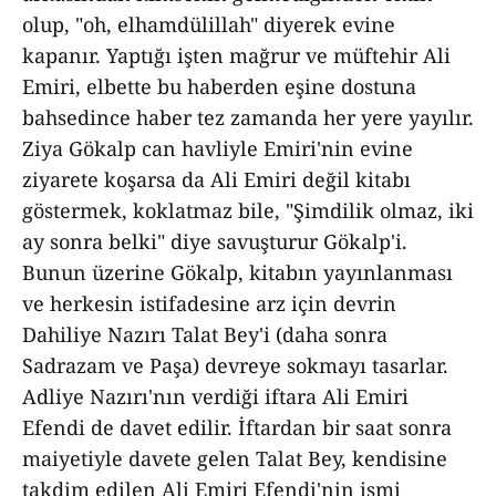
olup, "oh, elhamdülillah" diyerek evine
kapanır. Yaptığı işten mağrur ve müftehir Ali
Emiri, elbette bu haberden eşine dostuna
bahsedince haber tez zamanda her yere yayılır.
Ziya Gökalp can havliyle Emiri'nin evine
ziyarete koşarsa da Ali Emiri değil kitabı
göstermek, koklatmaz bile, "Şimdilik olmaz, iki
ay sonra belki" diye savuşturur Gökalp'i.
Bunun üzerine Gökalp, kitabın yayınlanması
ve herkesin istifadesine arz için devrin
Dahiliye Nazırı Talat Bey'i (daha sonra
Sadrazam ve Paşa) devreye sokmayı tasarlar.
Adliye Nazırı'nın verdiği iftara Ali Emiri
Efendi de davet edilir. İftardan bir saat sonra
maiyetiyle davete gelen Talat Bey, kendisine
takdim edilen Ali Emiri Efendi'nin ismi