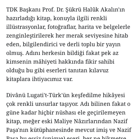
TDK Başkanı Prof. Dr. Şükrü Halûk Akalın'ın
hazırladığı kitap, konuyla ilgili renkli
illüstrasyonlar, fotoğraflar, harita ve belgelerle
zenginleştirilerek her merak seviyesine hitab
eden, bilgilendirici ve derli toplu bir yayın
olmuş. Adını herkesin bildiği fakat pek az
kimsenin mâhiyeti hakkında fikir sahibi
olduğu bu gibi eserleri tanıtan kılavuz
kitaplara ihtiyacımız var.
Divânü Lugati't-Türk'ün keşfedilme hikâyesi
çok renkli unsurlar taşıyor. Adı bilinen fakat o
güne kadar hiçbir nüshası ele geçirilemeyen
kitap, meğer eski Maliye Nâzırlarından Nazif
Paşa'nın kütüphanesinde mevcut imiş ve Nazif
Paşa bu eşsiz (unique) eseri, her ne hikmetse