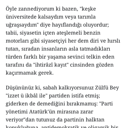
Öyle zannediyorum ki bazen, "keşke
üniversitede kalsaydım veya tarımla
uğraşsaydım" diye hayıflandığı oluyordur;
tabii, siyasetin içten ateşlemeli benzin
motorları gibi siyasetçiyi her dem diri ve hırslı
tutan, sıradan insanların asla tatmadıkları
türden farklı bir yaşama sevinci telkin eden
tarafını da "ihtirâzî kayıt" cinsinden gözden
kaçırmamak gerek.
Düşününüz ki, sabah kalkıyorsunuz Zülfü Bey
"izzet ü ikbâl ile" partiden istifa etmiş;
giderken de demediğini bırakmamış: "Parti
yönetimi Atatürk'ün mirasına zarar
veriyor"dan tutunuz da partinin halktan
kopukluğuna, antidemokratik ve oligarşik bir