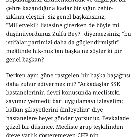
çehre kazandığına kadar bir yığın zehir-
zıkkım eleştiri. Siz genel başkansınız,
"Milletvekili listesine girerken de böyle mi
düşünüyordunuz Zülfü Bey?" diyemezsiniz; "bu
istifalar partimizi daha da güçlendirmiştir"
meâlinde hık-mık'tan başka ne söyler ki bir
genel başkan?
Derken aynı güne rastgelen bir başka başağrısı
daha zuhur edivermez mi? "Arkadaşlar SSK
hastanelerinin devri konusunda meclisteki
sayımız yetmedi; bari uygulamayı izleyelim;
halkın şikayetlerini dinleyelim" diye
hastanelere heyet gönderiyorsunuz. Fevkalade
güzel bir düşünce. Mecliste grup teşkilinden
öteye varlık gösteremeyen CHP'nin