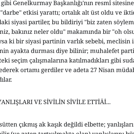
gibi Genelkurmay Başkanlığı'nın resmî sitesine
 "darbe" etkisi yarattı; ortalık alt üst oldu ve ikt
aki siyasi partiler, bu bildiriyi "biz zaten söylem
niz, bakınız neler oldu" makamında bir "oh olsun
ysa ki bir siyasi partinin varlık sebebi, meclisin 
in ayakta durması diye bilinir; muhalefet parti
teki seçim çalışmalarına katılmadıkları gibi su
ad ederek ortamı gerdiler ve adeta 27 Nisan müda
ılar.
LIŞLARI VE SİVİLİN SİVİLE ETTİÄİ...
 sütten çıkmış ak kaşık değildi elbette; yanlışla
bilir (ve zaten tartışılmakta olan) yanlışlarını 