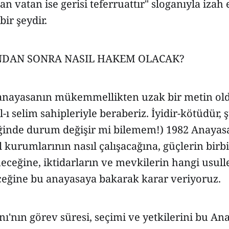
n vatan ise gerisi teferruattır" sloganıyla izah
bir şeydir.
NDAN SONRA NASIL HAKEM OLACAK?
anayasanın mükemmellikten uzak bir metin ol
ı selim sahipleriyle beraberiz. İyidir-kötüdür, 
iğinde durum değişir mi bilemem!) 1982 Anayasa
 kurumlarının nasıl çalışacağına, güçlerin birbi
eceğine, iktidarların ve mevkilerin hangi usull
eceğine bu anayasaya bakarak karar veriyoruz.
'nın görev süresi, seçimi ve yetkilerini bu An