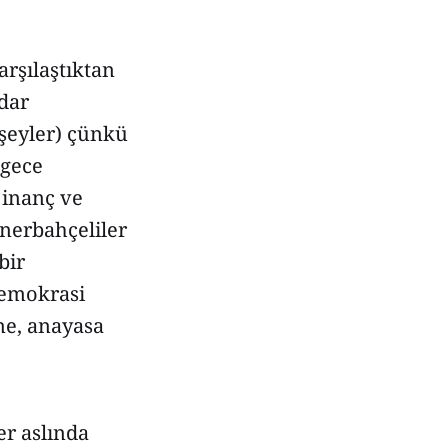
rşılaştıktan
adar
şeyler) çünkü
 gece
 inanç ve
enerbahçeliler
bir
demokrasi
ne, anayasa
r aslında