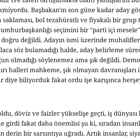
miyordu. Başbakan'ın son güne kadar aday göst
klaması, bol tezahüratlı ve fiyakalı bir grup 
cumhurbaşkanlığı seçimini bir "parti içi mesele
doğru değildi. Adayın ismi üzerinde muhalifleri
laca söz bulamadığı halde, aday belirleme süreci
un olmadığı söylenemez ama şık değildi. Demo
ırı halleri mahkeme, şık olmayan davranışları 
ar diye biliyorduk fakat ordu işe karışınca herşe
oldu, döviz ve faizler yükselişe geçti, iş dünyas
ine girdi fakat daha önemlisi şu ki, sıradan insan
derin bir sarsıntıya uğradı. Artık insanlar, siyas