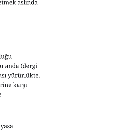
 etmek aslında
duğu
şu anda (dergi
sı yürürlükte.
rine karşı
e
ayasa