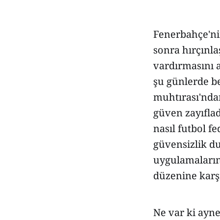
Fenerbahçe'ni
sonra hırçınlaş
vardırmasını 
şu günlerde b
muhtırası'nda
güven zayıflad
nasıl futbol f
güvensizlik d
uygulamaların
düzenine karş
Ne var ki ayn