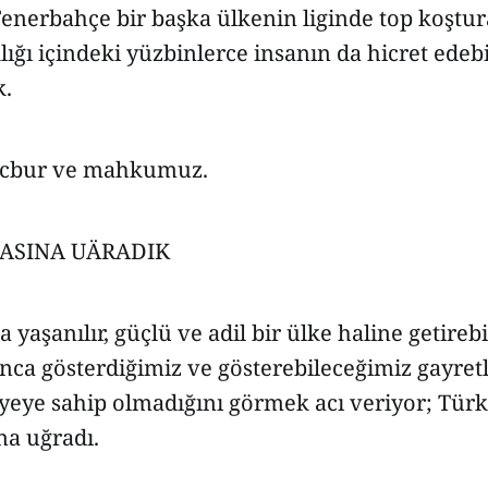
Fenerbahçe bir başka ülkenin liginde top koşt
klığı içindeki yüzbinlerce insanın da hicret edebi
k.
ecbur ve mahkumuz.
ASINA UÄRADIK
a yaşanılır, güçlü ve adil bir ülke haline getireb
nca gösterdiğimiz ve gösterebileceğimiz gayretl
yeye sahip olmadığını görmek acı veriyor; Türk
na uğradı.