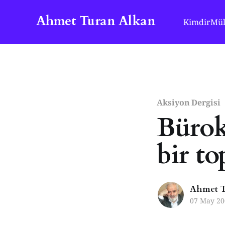
Ahmet Turan Alkan
Kimdir
Mül
Aksiyon Dergisi
Bürokr
bir to
Ahmet T
07 May 20