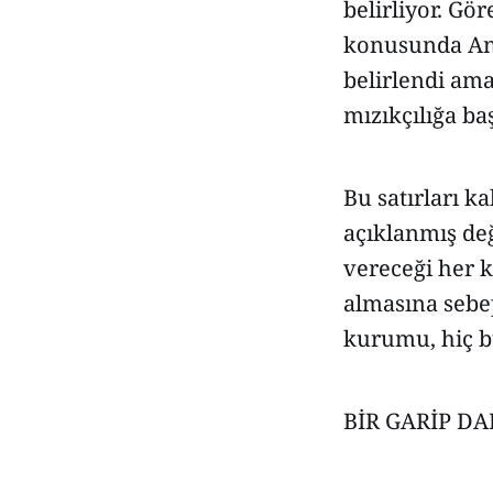
belirliyor. Gö
konusunda Anay
belirlendi ama
mızıkçılığa b
Bu satırları 
açıklanmış de
vereceği her 
almasına sebep
kurumu, hiç b
BİR GARİP DA