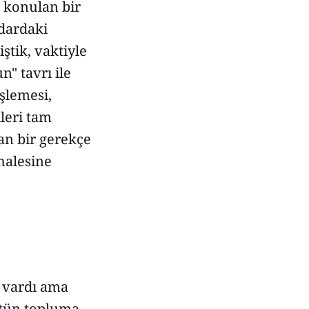
 konulan bir
idardaki
iştik, vaktiyle
" tavrı ile
işlemesi,
leri tam
dan bir gerekçe
halesine
rı vardı ama
bütün topluma