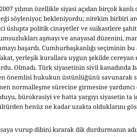
007 yılının özellikle siyasi açıdan birçok kanlı 
ceği söyleniyor, bekleniyordu; nitekim birbiri a
ci üslupta politik cinayetler ve suikastlere şahi
lumsuzlukları aşmayı ve anayasal düzenini, man
rumayı başardı. Cumhurbaşkanlığı seçiminin bu
fakat, yerleşik kurallara uygun şekilde cereyan
rdu. Olmadı. Türk siyasetinin sivil kanadında ba
 en önemlisi hukukun üstünlüğünü savunarak s
en normalleşme sürecine girmesine yardımcı 
duyu, bürokrasiyi ve hatta yargıyı siyasetin ta 
ltürden henüz ne kadar uzakta olduklarını göst
aya vurup dibini kırarak dik durdurmanın adı