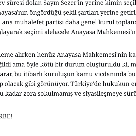
rev süresi dolan Sayın Sezer'in yerine kimin seçi
asa'nın öngördüğü şekil şartları yerine getiri
 ana muhalefet partisi daha genel kurul toplan
aşlayarak seçimi alelacele Anayasa Mahkemesi'n
kaleme alırken henüz Anayasa Mahkemesi'nin ka
ğildi ama öyle kötü bir durum oluşturuldu ki,
karar, bu itibarlı kuruluşun kamu vicdanında b
 olacak gibi görünüyor. Türkiye'de hukukun en 
u kadar zora sokulmamış ve siyasileşmeye sür
RBE!