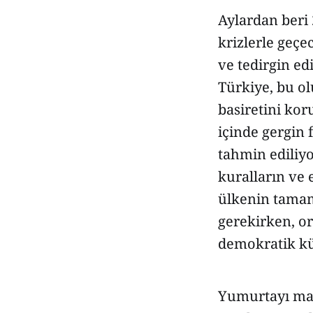
Aylardan beri 2
krizlerle geçe
ve tedirgin edi
Türkiye, bu o
basiretini ko
içinde gergin 
tahmin ediliyo
kuralların ve
ülkenin tamam
gerekirken, or
demokratik kü
Yumurtayı mas