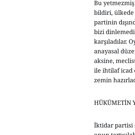
Bu yetmezmiş 
bildiri, ülkede
partinin dışınd
bizi dinlemedi
karşıladılar. O
anayasal düzen
aksine, meclis
ile ihtilaf ic
zemin hazırlad
HÜKÜMETİN YAN
İktidar partisi
onun tartışıla