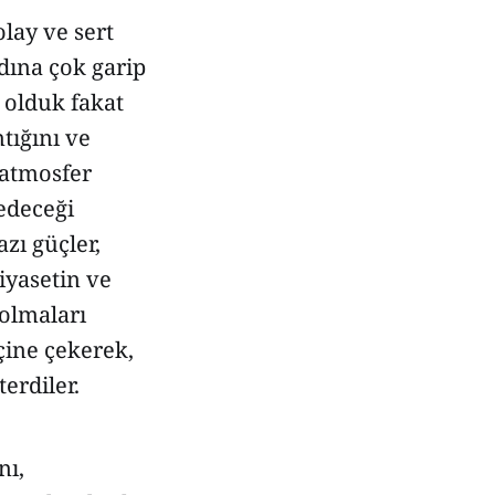
olay ve sert
rdına çok garip
t olduk fakat
tığını ve
 atmosfer
 edeceği
zı güçler,
iyasetin ve
olmaları
içine çekerek,
erdiler.
nı,