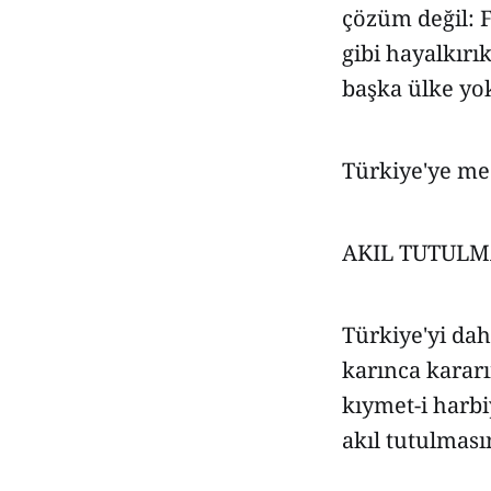
çözüm değil: 
gibi hayalkırı
başka ülke yo
Türkiye'ye m
AKIL TUTULM
Türkiye'yi dah
karınca kararı
kıymet-i harbi
akıl tutulması