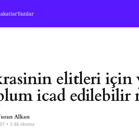
akatlar
Yazılar
asinin elitleri için
plum icad edilebilir
uran Alkan
07
•
3 dk okuma