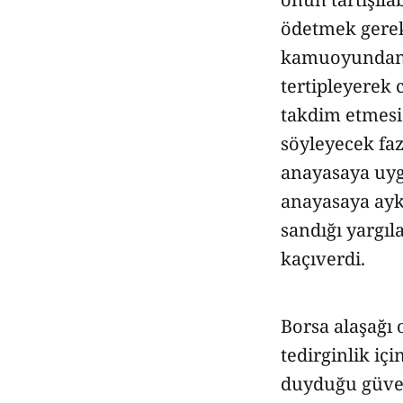
ödetmek gerek
kamuoyundan sa
tertipleyerek 
takdim etmesi 
söyleyecek faz
anayasaya uyg
anayasaya ayk
sandığı yargıl
kaçıverdi.
Borsa alaşağı 
tedirginlik iç
duyduğu güven 