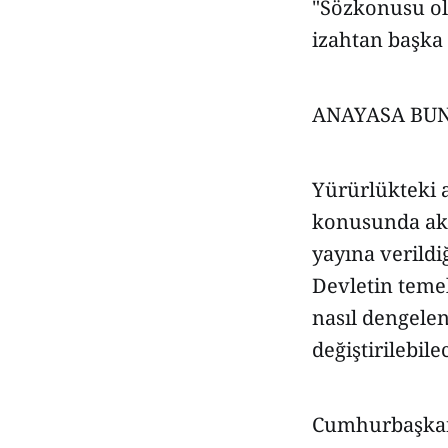
"Sözkonusu ola
izahtan başka 
ANAYASA BU
Yürürlükteki 
konusunda akl-
yayına verild
Devletin temel
nasıl dengelen
değiştirilebil
Cumhurbaşkanı