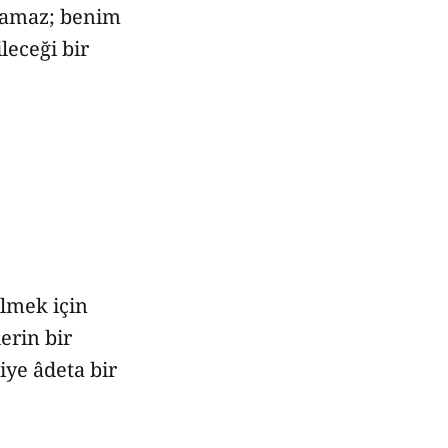
uramaz; benim
leceği bir
ilmek için
erin bir
iye âdeta bir