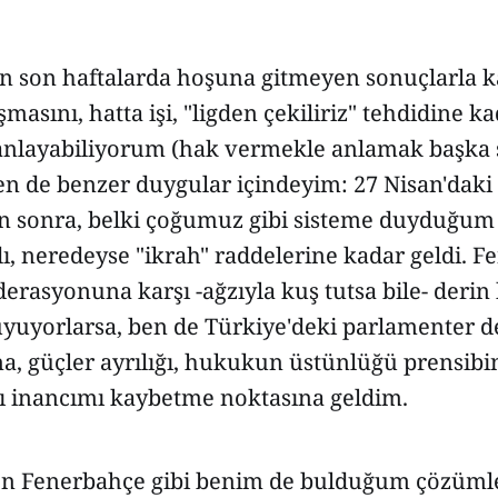
n son haftalarda hoşuna gitmeyen sonuçlarla ka
masını, hatta işi, "ligden çekiliriz" tehdidine k
anlayabiliyorum (hak vermekle anlamak başka 
en de benzer duygular içindeyim: 27 Nisan'daki
n sonra, belki çoğumuz gibi sisteme duyduğum
ı, neredeyse "ikrah" raddelerine kadar geldi. F
ederasyonuna karşı -ağzıyla kuş tutsa bile- derin 
uyuyorlarsa, ben de Türkiye'deki parlamenter 
a, güçler ayrılığı, hukukun üstünlüğü prensibi
ı inancımı kaybetme noktasına geldim.
en Fenerbahçe gibi benim de bulduğum çözümle