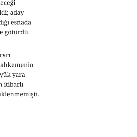
leceği
ldi; aday
dığı esnada
e götürdü.
rarı
 mahkemenin
üyük yara
itibarlı
üklenmemişti.