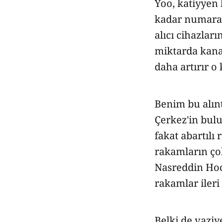
Yoo, katiyyen 
kadar numaral
alıcı cihazları
miktarda kanal
daha artırır o 
Benim bu alın
Çerkez'in bulu
fakat abartılı
rakamların ço
Nasreddin Hoca
rakamlar ileri
Belki de vaziy