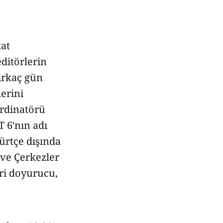
at
editörlerin
irkaç gün
erini
ordinatörü
 6'nın adı
Kürtçe dışında
 ve Çerkezler
eri doyurucu,