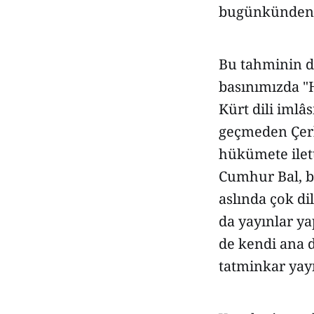
bugünkünden d
Bu tahminin d
basınımızda "H
Kürt dili iml
geçmeden Çerke
hükümete ilet
Cumhur Bal, ba
aslında çok dil
da yayınlar ya
de kendi ana d
tatminkar yayı