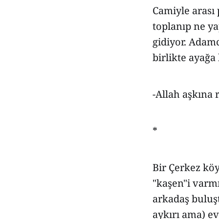
Camiyle arası
toplanıp ne y
gidiyor. Adamc
birlikte ayağa
-Allah aşkına 
*
Bir Çerkez köy
"kaşen"i varmı
arkadaş buluşt
aykırı ama) ev