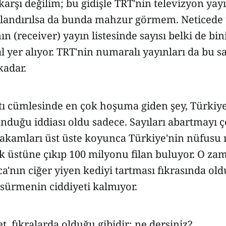
karşı değilim; bu gidişle TRT'nin televizyon yayı
andırılsa da bunda mahzur görmem. Neticede
nın (receiver) yayın listesinde sayısı belki de bi
 yer alıyor. TRT'nin numaralı yayınları da bu sa
kadar.
tı cümlesinde en çok hoşuma giden şey, Türkiye
nduğu iddiası oldu sadece. Sayıları abartmayı 
 rakamları üst üste koyunca Türkiye'nin nüfusu
k üstüne çıkıp 100 milyonu filan buluyor. O za
'nın ciğer yiyen kediyi tartması fıkrasında old
 sürmenin ciddiyeti kalmıyor.
et, fıkralarda olduğu gibidir; ne dersiniz?