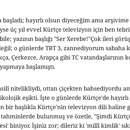
a başladı; hayırlı olsun diyeceğim ama arşivim
e üç yıl evvel Kürtçe televizyon için ben tebri
e; yazının başlığı "Ser Xerebe!"Çok ileri görü
ğil; o günlerde TRT 3, zannediyorum sabaha ka
kça, Çerkezce, Arapça gibi TC vatandaşlarının 
 yapmaya başlamıştı.
msilî nitelikliydi, ottan çiçekten bahsediyordu a
ikolojik eşikti. İşte o günlerde Kürtçe'de hayırlı
 bir başlıkla Kürtçe'nin televizyon dili haline 
 tahminlerde bulunmuş ve özetle, "Şimdi Kürtçe
i' biniyor. İşiniz zor; dileriz ki 'millî kimlik' sıkı