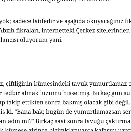
k; sadece latifedir ve aşağıda okuyacağınız fı
Abzıh fıkraları, internetteki Çerkez sitelerinden
alancısı oluyorum yani.
ez, çiftliğinin kümesindeki tavuk yumurtlamaz 
ir tedbir almak lüzumu hissetmiş. Birkaç gün s
ıp takip ettikten sonra bakmış olacak gibi değil
iş ki, "Bana bak; bugün de yumurtlamazsan se
 anladın mı?" Birkaç saat sonra tavuğu çaktırm
k kümese girince bizimki yavaşça kafasını uzat