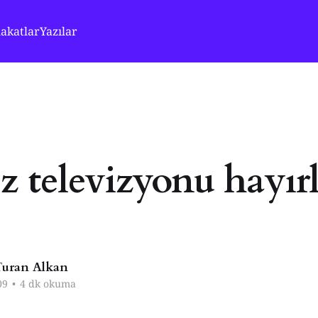
akatlar
Yazılar
z televizyonu hayırl
uran Alkan
09
•
4 dk okuma