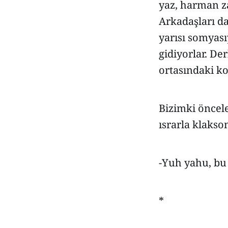
yaz, harman za
Arkadaşları da
yarısı somyası
gidiyorlar. De
ortasındaki ko
Bizimki öncel
ısrarla klakso
-Yuh yahu, bu 
*