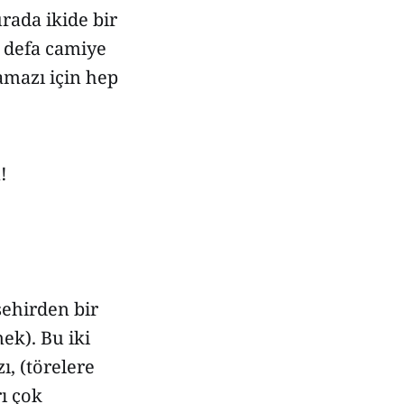
rada ikide bir
 defa camiye
amazı için hep
!
şehirden bir
ek). Bu iki
, (törelere
ı çok