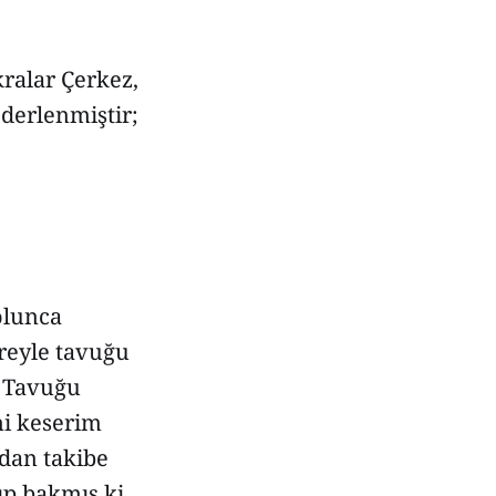
kralar Çerkez,
 derlenmiştir;
olunca
üreyle tavuğu
. Tavuğu
ni keserim
adan takibe
ıp bakmış ki