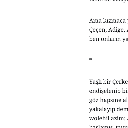
Ama kızmaca yo
Çeçen, Adige, 
ben onların y
*
Yaşlı bir Çerk
endişelenip b
göz hapsine al
yakalayıp dem
wolehil azim;
başlamış, tavu