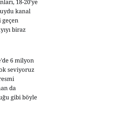
nları, 18-20'ye
 uydu kanal
ni geçen
yıyı biraz
'de 6 milyon
çok seviyoruz
 resmi
man da
uğu gibi böyle