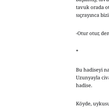
tavuk orada o
sıçrayınca biz
-Otur otur, de
*
Bu hadiseyi n
Uzunyayla civ
hadise.
Köyde, uykusu