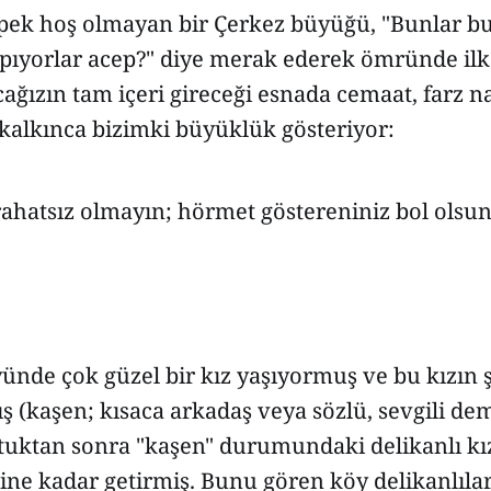
 pek hoş olmayan bir Çerkez büyüğü, "Bunlar bu
apıyorlar acep?" diye merak ederek ömründe ilk
ağızın tam içeri gireceği esnada cemaat, farz n
 kalkınca bizimki büyüklük gösteriyor:
rahatsız olmayın; hörmet göstereniniz bol olsun
ünde çok güzel bir kız yaşıyormuş ve bu kızın 
ş (kaşen; kısaca arkadaş veya sözlü, sevgili dem
uktan sonra "kaşen" durumundaki delikanlı kızı
ine kadar getirmiş. Bunu gören köy delikanlılar