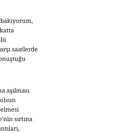
e bakıyorum,
katta
şlü
rşı saatlerde
konuştuğu
ma aşılması
 olsun
gelmesi
'nin sırtına
ntıları,