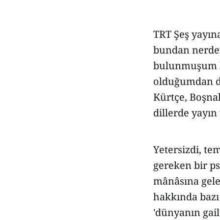
TRT Şeş yayın
bundan nerdeys
bulunmuşum bil
olduğumdan de
Kürtçe, Boşna
dillerde yayın
Yetersizdi, te
gereken bir ps
mânâsına gelen
hakkında bazı
'dünyanın gailes