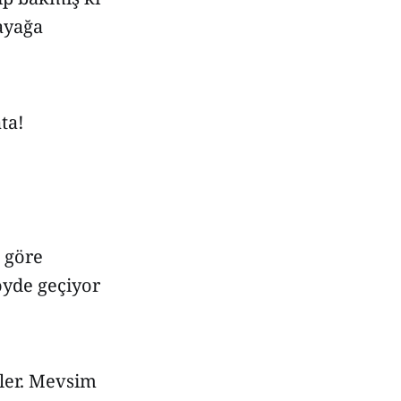
ayağa
ta!
 göre
öyde geçiyor
ler. Mevsim