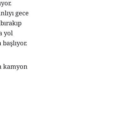
yor.
nlıyı gece
 bırakıp
a yol
 başlıyor.
an kamyon