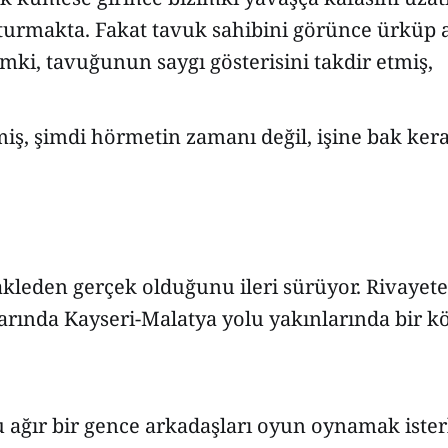
turmakta. Fakat tavuk sahibini görünce ürküp 
imki, tavuğunun saygı gösterisini takdir etmiş,
miş, şimdi hörmetin zamanı değil, işine bak kera
akleden gerçek olduğunu ileri sürüyor. Rivayete
arında Kayseri-Malatya yolu yakınlarında bir k
 ağır bir gence arkadaşları oyun oynamak ister