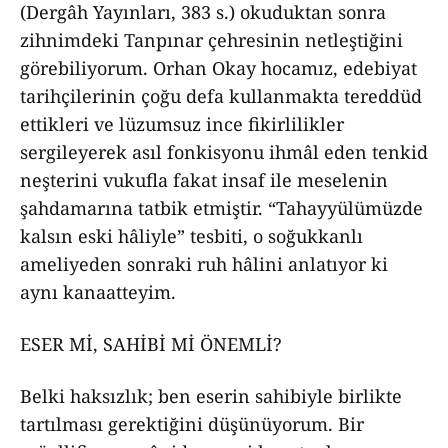
(Dergâh Yayınları, 383 s.) okuduktan sonra
zihnimdeki Tanpınar çehresinin netleştiğini
görebiliyorum. Orhan Okay hocamız, edebiyat
tarihçilerinin çoğu defa kullanmakta tereddüd
ettikleri ve lüzumsuz ince fikirlilikler
sergileyerek asıl fonkisyonu ihmâl eden tenkid
neşterini vukufla fakat insaf ile meselenin
şahdamarına tatbik etmiştir. “Tahayyülümüzde
kalsın eski hâliyle” tesbiti, o soğukkanlı
ameliyeden sonraki ruh hâlini anlatıyor ki
aynı kanaatteyim.
ESER Mİ, SAHİBİ Mİ ÖNEMLİ?
Belki haksızlık; ben eserin sahibiyle birlikte
tartılması gerektiğini düşünüyorum. Bir