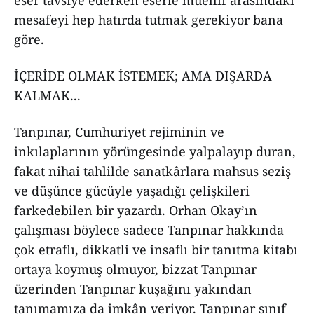
eser tavsiye ederken eserle müellif arasındaki
mesafeyi hep hatırda tutmak gerekiyor bana
göre.
İÇERİDE OLMAK İSTEMEK; AMA DIŞARDA
KALMAK...
Tanpınar, Cumhuriyet rejiminin ve
inkılaplarının yörüngesinde yalpalayıp duran,
fakat nihai tahlilde sanatkârlara mahsus seziş
ve düşünce gücüyle yaşadığı çelişkileri
farkedebilen bir yazardı. Orhan Okay’ın
çalışması böylece sadece Tanpınar hakkında
çok etraflı, dikkatli ve insaflı bir tanıtma kitabı
ortaya koymuş olmuyor, bizzat Tanpınar
üzerinden Tanpınar kuşağını yakından
tanımamıza da imkân veriyor. Tanpınar sınıf