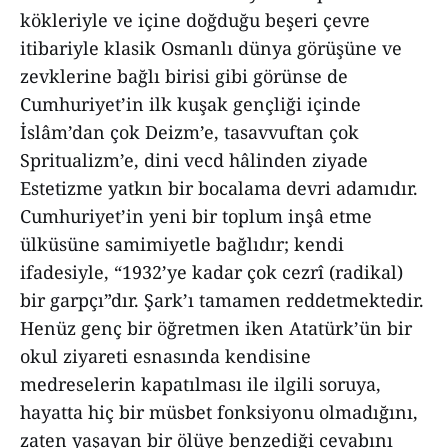
kökleriyle ve içine doğduğu beşeri çevre
itibariyle klasik Osmanlı dünya görüşüne ve
zevklerine bağlı birisi gibi görünse de
Cumhuriyet’in ilk kuşak gençliği içinde
İslâm’dan çok Deizm’e, tasavvuftan çok
Spritualizm’e, dini vecd hâlinden ziyade
Estetizme yatkın bir bocalama devri adamıdır.
Cumhuriyet’in yeni bir toplum inşâ etme
ülküsüne samimiyetle bağlıdır; kendi
ifadesiyle, “1932’ye kadar çok cezrî (radikal)
bir garpçı”dır. Şark’ı tamamen reddetmektedir.
Henüz genç bir öğretmen iken Atatürk’ün bir
okul ziyareti esnasında kendisine
medreselerin kapatılması ile ilgili soruya,
hayatta hiç bir müsbet fonksiyonu olmadığını,
zaten yaşayan bir ölüye benzediği cevabını