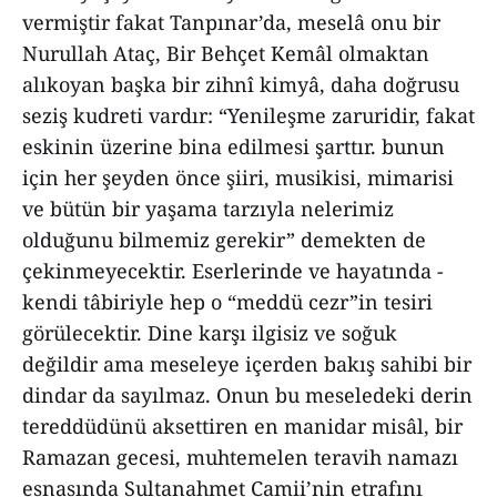
vermiştir fakat Tanpınar’da, meselâ onu bir
Nurullah Ataç, Bir Behçet Kemâl olmaktan
alıkoyan başka bir zihnî kimyâ, daha doğrusu
seziş kudreti vardır: “Yenileşme zaruridir, fakat
eskinin üzerine bina edilmesi şarttır. bunun
için her şeyden önce şiiri, musikisi, mimarisi
ve bütün bir yaşama tarzıyla nelerimiz
olduğunu bilmemiz gerekir” demekten de
çekinmeyecektir. Eserlerinde ve hayatında -
kendi tâbiriyle hep o “meddü cezr”in tesiri
görülecektir. Dine karşı ilgisiz ve soğuk
değildir ama meseleye içerden bakış sahibi bir
dindar da sayılmaz. Onun bu meseledeki derin
tereddüdünü aksettiren en manidar misâl, bir
Ramazan gecesi, muhtemelen teravih namazı
esnasında Sultanahmet Camii’nin etrafını