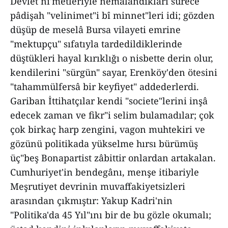
Devlet ni'metleriyle nemâlandıkları sürece
pâdişah "velinimet"i bî minnet"leri idi; gözden
düşüp de meselâ Bursa vilayeti emrine
"mektupçu" sıfatıyla tardedildiklerinde
düştükleri hayal kırıklığı o nisbette derin olur,
kendilerini "sürgün" sayar, Erenköy'den ötesini
"tahammülfersâ bir keyfiyet" addederlerdi.
Gariban İttihatçılar kendi "societe"lerini inşâ
edecek zaman ve fikr"i selim bulamadılar; çok
çok birkaç harp zengini, vagon muhtekiri ve
gözünü politikada yükselme hırsı bürümüş
üç"beş Bonapartist zâbittir onlardan artakalan.
Cumhuriyet'in bendegânı, menşe itibariyle
Meşrutiyet devrinin muvaffakiyetsizleri
arasından çıkmıştır: Yakup Kadri'nin
"Politika'da 45 Yıl"ını bir de bu gözle okumalı;