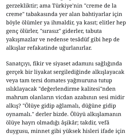
gerzekliktir; ama Türkiye'nin "creme de la
creme" tabakasında yer alan bahtiyarlar için
böyle ölümler ya ihmaldir, ya kasıt; elitler hep
genç ölürler, "sırasız" giderler, tabuta
yakışmazlar ve nedense tesâdüf gibi hep de
alkışlar refakatinde uğurlanırlar.
Sanatçıyı, fikir ve siyaset adamını sağlığında
gerçek bir liyakat sergilediğinde alkışlayacak
veya tam tersi domates yağmuruna tutup
ıslıklayacak "değerlendirme kalitesi"nden
mahrum olanların vicdan azabının sesi midir
alkış? "Ölüye gidip ağlamalı, düğüne gidip
oynamalı." derler bizde. Ölüyü alkışlamanın
ölüye hayrı olmadığı âşikâr; takdir, vefâ
duygusu, minnet gibi yüksek hisleri ifade için