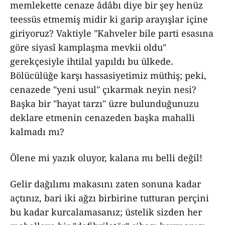
memlekette cenaze âdâbı diye bir şey henüz
teessüs etmemiş midir ki garip arayışlar içine
giriyoruz? Vaktiyle "Kahveler bile parti esasına
göre siyasî kamplaşma mevkii oldu"
gerekçesiyle ihtilal yapıldı bu ülkede.
Bölücülüğe karşı hassasiyetimiz müthiş; peki,
cenazede "yeni usul" çıkarmak neyin nesi?
Başka bir "hayat tarzı" üzre bulunduğunuzu
deklare etmenin cenazeden başka mahalli
kalmadı mı?
Ölene mi yazık oluyor, kalana mı belli değil!
Gelir dağılımı makasını zaten sonuna kadar
açtınız, bari iki ağzı birbirine tutturan perçini
bu kadar kurcalamasanız; üstelik sizden her