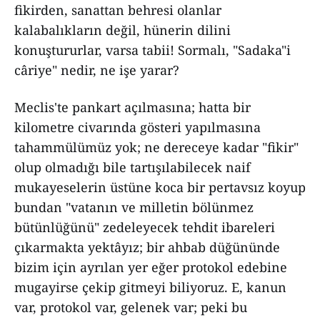
fikirden, sanattan behresi olanlar
kalabalıkların değil, hünerin dilini
konuştururlar, varsa tabii! Sormalı, "Sadaka"i
câriye" nedir, ne işe yarar?
Meclis'te pankart açılmasına; hatta bir
kilometre civarında gösteri yapılmasına
tahammülümüz yok; ne dereceye kadar "fikir"
olup olmadığı bile tartışılabilecek naif
mukayeselerin üstüne koca bir pertavsız koyup
bundan "vatanın ve milletin bölünmez
bütünlüğünü" zedeleyecek tehdit ibareleri
çıkarmakta yektâyız; bir ahbab düğününde
bizim için ayrılan yer eğer protokol edebine
mugayirse çekip gitmeyi biliyoruz. E, kanun
var, protokol var, gelenek var; peki bu