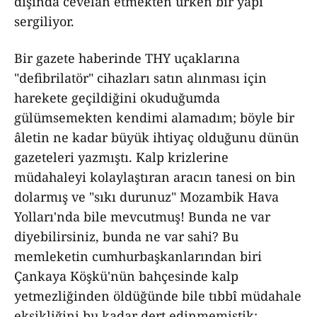
dışında cevelân etmekten ürken bir yapı
sergiliyor.
Bir gazete haberinde THY uçaklarına
"defibrilatör" cihazları satın alınması için
harekete geçildiğini okuduğumda
gülümsemekten kendimi alamadım; böyle bir
âletin ne kadar büyük ihtiyaç olduğunu dünün
gazeteleri yazmıştı. Kalp krizlerine
müdahaleyi kolaylaştıran aracın tanesi on bin
dolarmış ve "sıkı durunuz" Mozambik Hava
Yolları'nda bile mevcutmuş! Bunda ne var
diyebilirsiniz, bunda ne var sahi? Bu
memleketin cumhurbaşkanlarından biri
Çankaya Köşkü'nün bahçesinde kalp
yetmezliğinden öldüğünde bile tıbbî müdahale
eksikliğini bu kadar dert edinmemiştik;