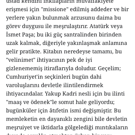
üstad kendini inkılapların muvaffakiyete
erişmesi için "missione" edilmiş addeder ve bir
yerlere yakın bulunmak arzusunu daima bu
görev duygusu ile meşrulaştırır. Atatürk veya
İsmet Paşa; bu iki güç santralinden birinden
uzak kalmak, diğeriyle yakınlaşmak anlamına
gelir pratikte. Kitabın neredeyse tamamı, bu
"velinimet" ihtiyacının pek de iyi
gizlenememiş itiraflarıyla doludur. Geçelim;
Cumhuriyet'in seçkinleri bugün dahi
varoluşlarını devletle ilintilendirmek
ihtiyacındalar. Yakup Kadri nesli için bu ilinti
"maaş ve ödenek"le somut hale geliyordu;
bugünküler için âtıfetin ismi değişmiştir. Bu
memleketin en dayanıklı zengini bile devletin
meşruiyet ve iktidarla gölgelediği mıntıkaların