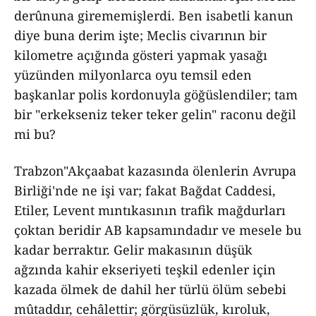
derûnuna girememişlerdi. Ben isabetli kanun
diye buna derim işte; Meclis civarının bir
kilometre açığında gösteri yapmak yasağı
yüzünden milyonlarca oyu temsil eden
başkanlar polis kordonuyla göğüslendiler; tam
bir "erkekseniz teker teker gelin" raconu değil
mi bu?
Trabzon"Akçaabat kazasında ölenlerin Avrupa
Birliği'nde ne işi var; fakat Bağdat Caddesi,
Etiler, Levent mıntıkasının trafik mağdurları
çoktan beridir AB kapsamındadır ve mesele bu
kadar berraktır. Gelir makasının düşük
ağzında kahir ekseriyeti teşkil edenler için
kazada ölmek de dahil her türlü ölüm sebebi
mûtaddır, cehâlettir; görgüsüzlük, kıroluk,