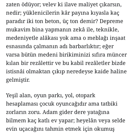
zaten ödüyor; velev ki ilave maliyet çıkarsın,
nedir; yüklenicilerin kâr payına kıyasla kaç
paradır iki ton beton, üç ton demir? Depreme
mukavim bina yapmanın zekâ ile, teknikle,
medeniyetle alâkası yok ama o meblağı inşaat
esnasında çalmanın adı barbarlıktır; eğer
varsa bütün medeni birikiminizi sıfıra müncer
kılan bir rezâlettir ve bu kabil rezâletler bizde
istisnâi olmaktan çıkıp neredeyse kaide haline
gelmiştir.
Yeşil alan, oyun parkı, yol, otopark
hesaplaması çocuk oyuncağıdır ama tatbiki
zorların zoru. Adam gider dere yatağına
bilmem kaç katlı ev yapar; heyelân veya selde
evin uçacağını tahmin etmek için okumuş