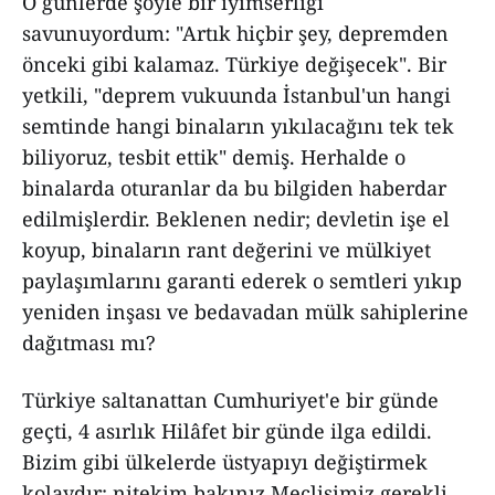
O günlerde şöyle bir iyimserliği
savunuyordum: "Artık hiçbir şey, depremden
önceki gibi kalamaz. Türkiye değişecek". Bir
yetkili, "deprem vukuunda İstanbul'un hangi
semtinde hangi binaların yıkılacağını tek tek
biliyoruz, tesbit ettik" demiş. Herhalde o
binalarda oturanlar da bu bilgiden haberdar
edilmişlerdir. Beklenen nedir; devletin işe el
koyup, binaların rant değerini ve mülkiyet
paylaşımlarını garanti ederek o semtleri yıkıp
yeniden inşası ve bedavadan mülk sahiplerine
dağıtması mı?
Türkiye saltanattan Cumhuriyet'e bir günde
geçti, 4 asırlık Hilâfet bir günde ilga edildi.
Bizim gibi ülkelerde üstyapıyı değiştirmek
kolaydır; nitekim bakınız Meclisimiz gerekli