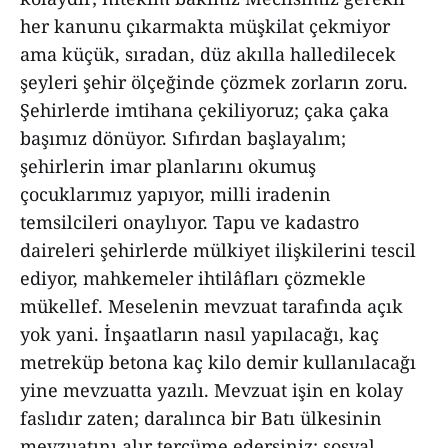
her kanunu çıkarmakta müşkilat çekmiyor
ama küçük, sıradan, düz akılla halledilecek
şeyleri şehir ölçeğinde çözmek zorların zoru.
Şehirlerde imtihana çekiliyoruz; çaka çaka
başımız dönüyor. Sıfırdan başlayalım;
şehirlerin imar planlarını okumuş
çocuklarımız yapıyor, milli iradenin
temsilcileri onaylıyor. Tapu ve kadastro
daireleri şehirlerde mülkiyet ilişkilerini tescil
ediyor, mahkemeler ihtilâfları çözmekle
mükellef. Meselenin mevzuat tarafında açık
yok yani. İnşaatların nasıl yapılacağı, kaç
metreküp betona kaç kilo demir kullanılacağı
yine mevzuatta yazılı. Mevzuat işin en kolay
faslıdır zaten; daralınca bir Batı ülkesinin
mevzuatını alır tercüme edersiniz; sosyal