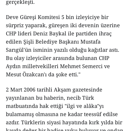
gerçekleşti.
Deve Güreşi Komitesi 5 bin izleyiciye bir
sürpriz yaparak, güreşen iki devenin üzerine
CHP lideri Deniz Baykal ile partiden ihraç
edilen Şişli Belediye Başkanı Mustafa
Sarıgül'ün isminin yazılı olduğu kağıtlar astı.
Bu olay izleyiciler arasında bulunan CHP
Aydın milletvekilleri Mehmet Semerci ve
Mesut Özakcan'ı da şoke etti."
2 Mart 2006 tarihli Akşam gazetesinde
yayınlanan bu haberin, necib Türk
matbuatında hak ettiği "ilgi ve alâka"yı
bulamamış olmasına ne kadar teessüf edilse
azdır. Türklerin siyasi hayatında kırk yılda bir
kayda değer bir hadise vuku buluyor ve ondan