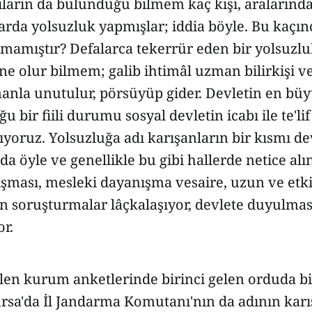
ıların da bulunduğu bilmem kaç kişi, aralarınd
tarda yolsuzluk yapmışlar; iddia böyle. Bu kaçın
amamıştır? Defalarca tekerrür eden bir yolsuzl
 ne olur bilmem; galib ihtimâl uzman bilirkişi v
anla unutulur, pörsüyüp gider. Devletin en büy
ğu bir fiili durumu sosyal devletin icabı ile te'li
yoruz. Yolsuzluğa adı karışanların bir kısmı dev
da öyle ve genellikle bu gibi hallerde netice alı
ması, mesleki dayanışma vesaire, uzun ve et
en soruşturmalar lâçkalaşıyor, devlete duyulma
r.
len kurum anketlerinde birinci gelen orduda b
Bursa'da İl Jandarma Komutanı'nın da adının karı