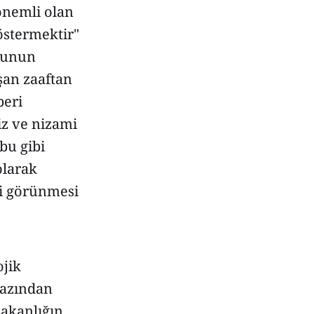
 önemli olan
östermektir"
rdunun
an zaaftan
beri
iz ve nizami
bu gibi
olarak
i görünmesi
ojik
razından
Bakanlığın