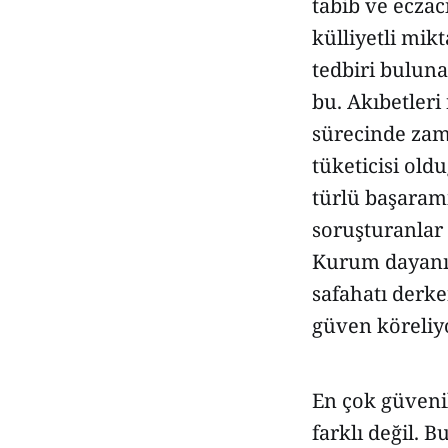
tabib ve eczac
külliyetli mik
tedbiri bulun
bu. Akıbetleri
sürecinde zam
tüketicisi oldu
türlü başaramı
soruşturanlar 
Kurum dayanış
safahatı derk
güven köreliyo
En çok güveni
farklı değil. 