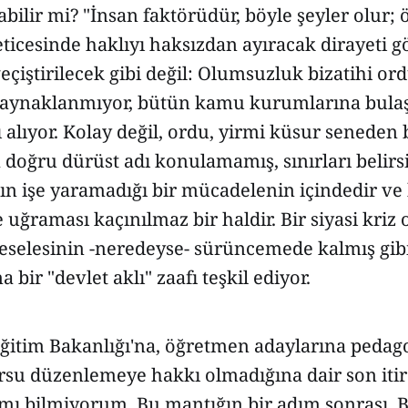
abilir mi? "İnsan faktörüdür, böyle şeyler olur;
icesinde haklıyı haksızdan ayıracak dirayeti g
geçiştirilecek gibi değil: Olumsuzluk bizatihi o
aynaklanmıyor, bütün kamu kurumlarına bulaş
 alıyor. Kolay değil, ordu, yirmi küsur seneden 
doğru dürüst adı konulamamış, sınırları belirs
n işe yaramadığı bir mücadelenin içindedir ve 
uğraması kaçınılmaz bir haldir. Bir siyasi kriz 
elesinin -neredeyse- sürüncemede kalmış gib
na bir "devlet aklı" zaafı teşkil ediyor.
Eğitim Bakanlığı'na, öğretmen adaylarına pedag
su düzenlemeye hakkı olmadığına dair son iti
 mı bilmiyorum. Bu mantığın bir adım sonrası, 