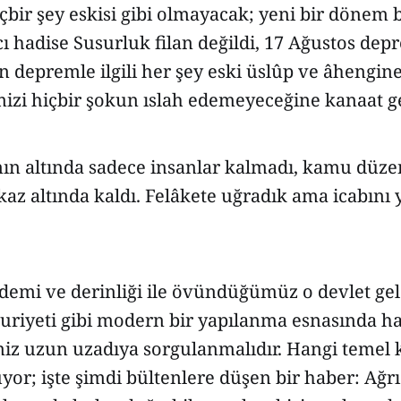
içbir şey eskisi gibi olmayacak; yeni bir dönem 
cı hadise Susurluk filan değildi, 17 Ağustos depr
 depremle ilgili her şey eski üslûp ve âhengi
zi hiçbir şokun ıslah edemeyeceğine kanaat g
ın altında sadece insanlar kalmadı, kamu düzen
kaz altında kaldı. Felâkete uğradık ama icabını 
ıdemi ve derinliği ile övündüğümüz o devlet gel
riyeti gibi modern bir yapılanma esnasında h
iz uzun uzadıya sorgulanmalıdır. Hangi temel
yor; işte şimdi bültenlere düşen bir haber: Ağrı