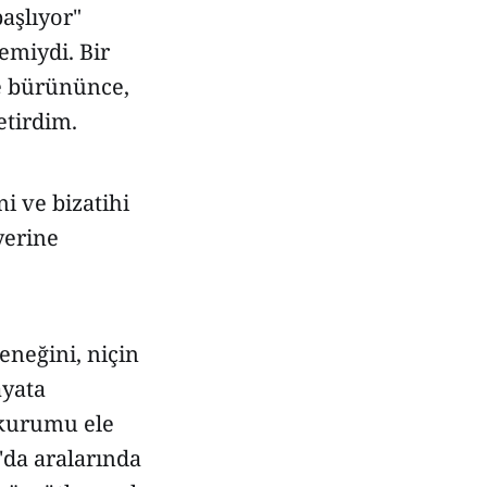
başlıyor"
emiydi. Bir
ne bürününce,
etirdim.
i ve bizatihi
yerine
eneğini, niçin
ayata
 kurumu ele
'da aralarında