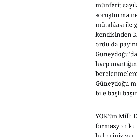
münferit sayıl
soruşturma net
mütalâası ile 
kendisinden k
ordu da payını
Güneydoğu'da 
harp mantığını
berelenmelere 
Güneydoğu mes
bile başlı başı
YÖK'ün Milli 
formasyon kur
haberiniz var