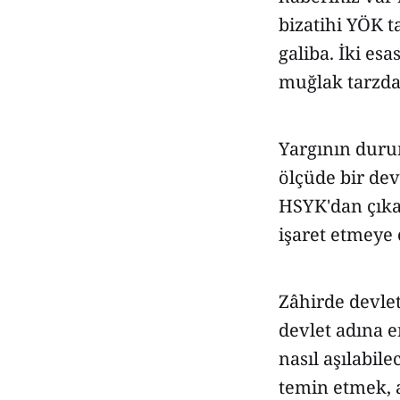
bizatihi YÖK 
galiba. İki es
muğlak tarzda t
Yargının duru
ölçüde bir dev
HSYK'dan çıka
işaret etmeye ç
Zâhirde devlet
devlet adına e
nasıl aşılabil
temin etmek, 