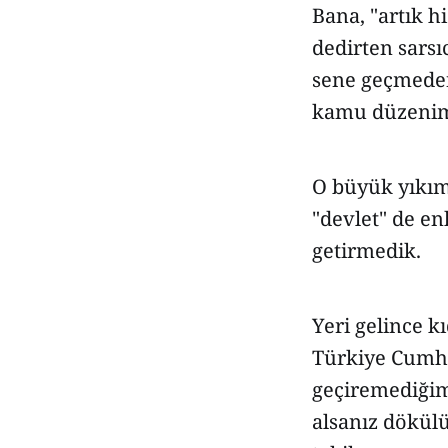
Bana, "artık h
dedirten sarsı
sene geçmeden
kamu düzenimi
O büyük yıkım
"devlet" de en
getirmedik.
Yeri gelince k
Türkiye Cumhu
geçiremediğim
alsanız dökülü