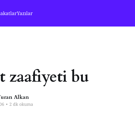
akatlar
Yazılar
 zaafiyeti bu
uran Alkan
06
•
2 dk okuma