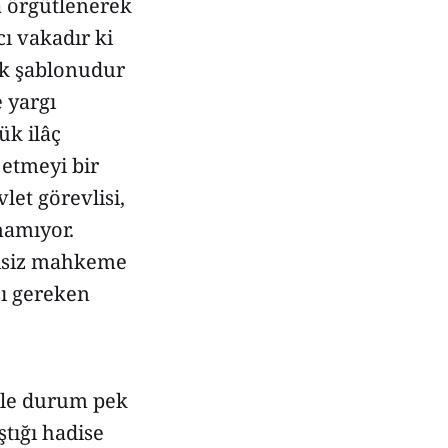
a örgütlenerek
cı vakadır ki
uk şablonudur
e yargı
ük ilâç
f etmeyi bir
let görevlisi,
namıyor.
kisiz mahkeme
sı gereken
ile durum pek
ştığı hadise