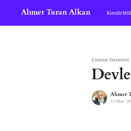
Ahmet Turan Alkan
Kimdir
Mül
Zaman Gazetesi
Devlet
Ahmet T
11 Mar 20