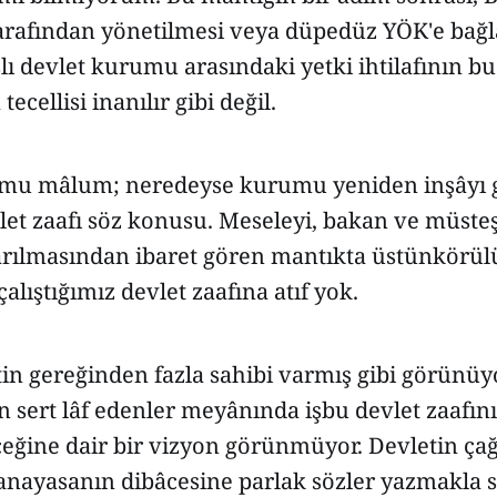
tarafından yönetilmesi veya düpedüz YÖK'e bağ
aslı devlet kurumu arasındaki yetki ihtilafının b
ecellisi inanılır gibi değil.
mu mâlum; neredeyse kurumu yeniden inşâyı 
let zaafı söz konusu. Meseleyi, bakan ve müste
rılmasından ibaret gören mantıkta üstünkörül
alıştığımız devlet zaafına atıf yok.
in gereğinden fazla sahibi varmış gibi görünüy
n sert lâf edenler meyânında işbu devlet zaafını
eceğine dair bir vizyon görünmüyor. Devletin çağ
anayasanın dibâcesine parlak sözler yazmakla 