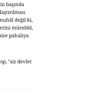
şin başında
laştırılması
muhâl değil ki,
lerini mürebbî,
bize pahalıya
ıp, "siz devlet