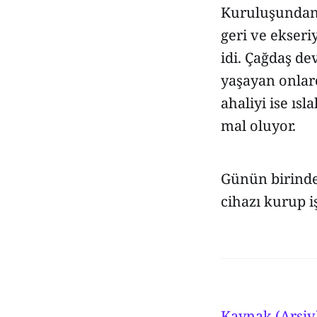
Kuruluşundan b
geri ve ekseri
idi. Çağdaş de
yaşayan onlarc
ahaliyi ise ıs
mal oluyor.
Günün birinde 
cihazı kurup i
Kaynak (Arşiv