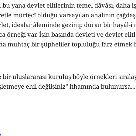
u yana devlet elitlerinin temel dâvâsı, daha i
yetle mürtecî olduğu varsayılan ahalinin çağdaş
vlet, idealar âleminde gezinip duran bir hayâl-i 
a örneği var. İşin başında devleti ve devlet elit
laha muhtaç bir şüpheliler topluluğu farz etmek 
bir uluslararası kuruluş böyle örnekleri sıralay
şletmeye ehil değilsiniz" ithamında bulunursa...
)