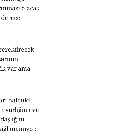
lanması olacak
u derece
gerektirecek
şarının
ük var ama
or; halbuki
n varlığına ve
daşlığını
sağlanamıyor.