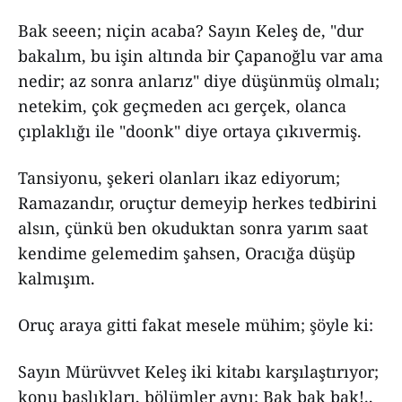
Bak seeen; niçin acaba? Sayın Keleş de, "dur
bakalım, bu işin altında bir Çapanoğlu var ama
nedir; az sonra anlarız" diye düşünmüş olmalı;
netekim, çok geçmeden acı gerçek, olanca
çıplaklığı ile "doonk" diye ortaya çıkıvermiş.
Tansiyonu, şekeri olanları ikaz ediyorum;
Ramazandır, oruçtur demeyip herkes tedbirini
alsın, çünkü ben okuduktan sonra yarım saat
kendime gelemedim şahsen, Oracığa düşüp
kalmışım.
Oruç araya gitti fakat mesele mühim; şöyle ki:
Sayın Mürüvvet Keleş iki kitabı karşılaştırıyor;
konu başlıkları, bölümler aynı: Bak bak bak!.,