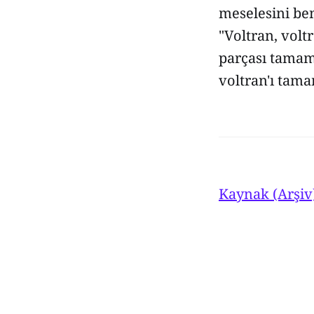
meselesini ben
"Voltran, volt
parçası tamam
voltran'ı tama
Kaynak (Arşiv