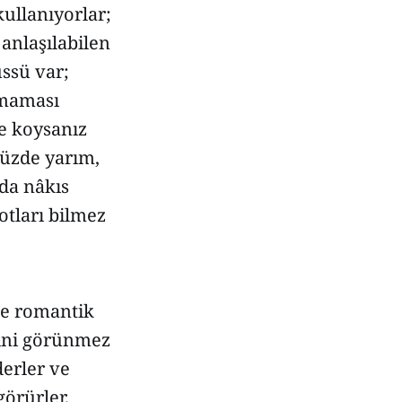
kullanıyorlar;
 anlaşılabilen
üssü var;
rmaması
te koysanız
yüzde yarım,
 da nâkıs
lotları bilmez
ve romantik
erini görünmez
derler ve
görürler.