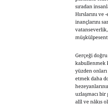
sıradan insanl
Hırslarını ve 
inançlarını s
vatanseverlik,
müşkülpesent
Gerçeği doğru
kabullenmek ko
yüzden onları 
etmek daha doğ
hezeyanlarını
uzlaşmacı bir
alîl ve nâkıs 