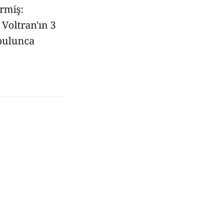
ermiş:
 Voltran'ın 3
 bulunca