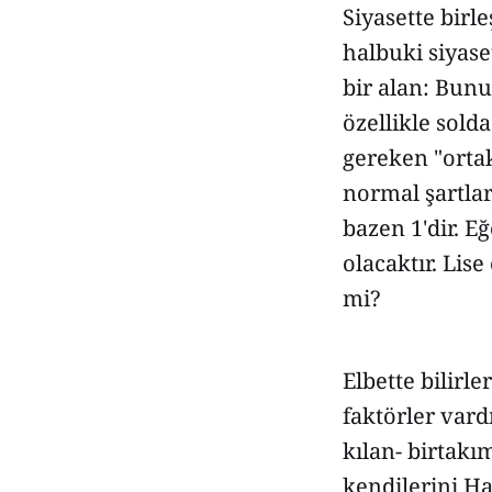
Siyasette birl
halbuki siyase
bir alan: Bunu
özellikle sol
gereken "ortak
normal şartlar
bazen 1'dir. Eğ
olacaktır. Lise
mi?
Elbette bilirl
faktörler vard
kılan- birtak
kendilerini Ha