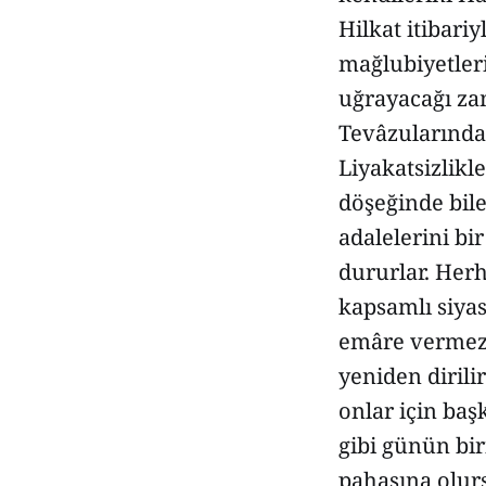
Hilkat itibari
mağlubiyetleri
uğrayacağı zam
Tevâzularında
Liyakatsizlikl
döşeğinde bile
adalelerini bir
dururlar. Herh
kapsamlı siyas
emâre vermezle
yeniden dirili
onlar için baş
gibi günün bir
pahasına olur