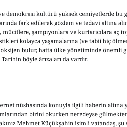
 ve demokrasi kültürü yüksek cemiyetlerde bu g
arında fark edilerek gözlem ve tedavi altına alı
 mûcitlere, şampiyonlara ve kurtarıcılara aç t
stikleri kolayca yaşamalarına (ve tabii hiç ölm
oksijen bulur, hatta ülke yönetiminde önemli g
. Tarihin böyle ârızaları da vardır.
ternet nüshasında konuyla ilgili haberin altına 
larından birini okurken neredeyse gülmekten
akınız Mehmet Küçükşahin isimli vatandaş, şu s