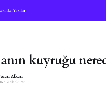
akatlar
Yazılar
slanın kuyruğu nere
uran Alkan
06
•
2 dk okuma