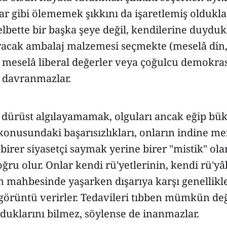
ar gibi ölememek şıkkını da işaretlemiş olduklar
-elbette bir başka şeye değil, kendilerine duyduk
aracak ambalaj malzemesi seçmekte (meselâ din
 meselâ liberal değerler veya çoğulcu demokras
 davranmazlar.
 dürüst algılayamamak, olguları ancak eğip bü
nusundaki başarısızlıkları, onların indine mez
birer siyasetçi saymak yerine birer "mistik" ol
ru olur. Onlar kendi rü'yetlerinin, kendi rü'yâ
n mahbesinde yaşarken dışarıya karşı genellikl
 görüntü verirler. Tedavileri tıbben mümkün değ
olduklarını bilmez, söylense de inanmazlar.