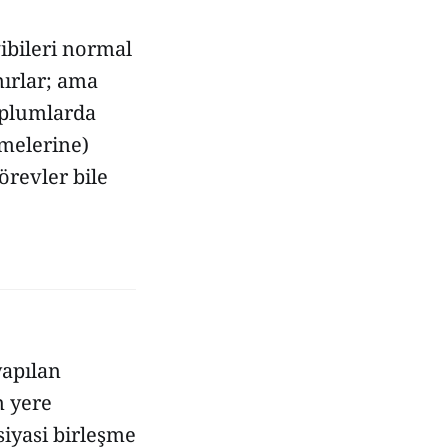
ibileri normal
nırlar; ama
oplumlarda
emelerine)
örevler bile
yapılan
 yere
iyasi birleşme