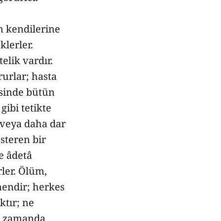
in kendilerine
klerler.
lik vardır.
rurlar; hasta
gisinde bütün
gibi tetikte
e veya daha dar
steren bir
e âdetâ
ler. Ölüm,
omendir; herkes
ktır; ne
nı zamanda