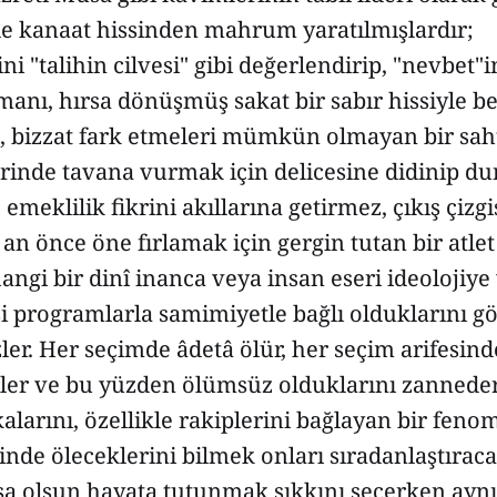
yle kanaat hissinden mahrum yaratılmışlardır;
ni "talihin cilvesi" gibi değerlendirip, "nevbet"
anı, hırsa dönüşmüş sakat bir sabır hissiyle be
, bizzat fark etmeleri mümkün olmayan bir sahte
erinde tavana vurmak için delicesine didinip du
 emeklilik fikrini akıllarına getirmez, çıkış çiz
 an önce öne fırlamak için gergin tutan bir atlet 
angi bir dinî inanca veya insan eseri ideolojiy
i programlarla samimiyetle bağlı olduklarını gö
r. Her seçimde âdetâ ölür, her seçim arifesind
rler ve bu yüzden ölümsüz olduklarını zanneder
kalarını, özellikle rakiplerini bağlayan bir fen
inde öleceklerini bilmek onları sıradanlaştıraca
sa olsun hayata tutunmak şıkkını seçerken ay