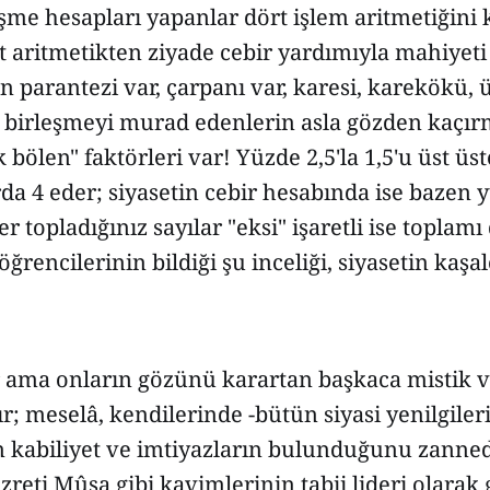
eşme hesapları yapanlar dört işlem aritmetiğini 
t aritmetikten ziyade cebir yardımıyla mahiyeti
n parantezi var, çarpanı var, karesi, karekökü, 
da birleşmeyi murad edenlerin asla gözden kaçı
 bölen" faktörleri var! Yüzde 2,5'la 1,5'u üst üs
da 4 eder; siyasetin cebir hesabında ise bazen 
er topladığınız sayılar "eksi" işaretli ise toplamı
 öğrencilerinin bildiği şu inceliği, siyasetin kaşa
er ama onların gözünü karartan başkaca mistik 
ır; meselâ, kendilerinde -bütün siyasi yenilgil
ım kabiliyet ve imtiyazların bulunduğunu zanne
zreti Mûsa gibi kavimlerinin tabii lideri olarak 