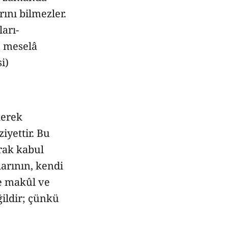
ını bilmezler.
ları-
, meselâ
i)
kerek
iyettir. Bu
arak kabul
larının, kendi
e makûl ve
ildir; çünkü