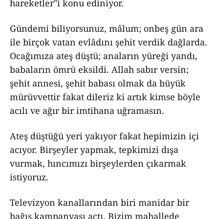
hareketler"i konu ediniyor.
Gündemi biliyorsunuz, mâlum; onbeş gün ara
ile birçok vatan evlâdını şehit verdik dağlarda.
Ocağımıza ateş düştü; anaların yüreği yandı,
babaların ömrü eksildi. Allah sabır versin;
şehit annesi, şehit babası olmak da büyük
mürüvvettir fakat dileriz ki artık kimse böyle
acılı ve ağır bir imtihana uğramasın.
Ateş düştüğü yeri yakıyor fakat hepimizin içi
acıyor. Birşeyler yapmak, tepkimizi dışa
vurmak, hıncımızı birşeylerden çıkarmak
istiyoruz.
Televizyon kanallarından biri manidar bir
bağış kampanyası açtı. Bizim mahallede