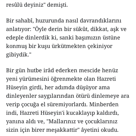
resûlü deyiniz" demişti.
Bir sahabî, huzurunda nasıl davrandıklarını
anlatıyor: "Öyle derin bir sükût, dikkat, aşk ve
edeple dinlerdik ki, sanki başımızın üstüne
konmuş bir kuşu ürkütmekten çekiniyor
gibiydik."
Bir gün hutbe irâd ederken mescide henüz
yeni yürümesini öğrenmekte olan Hazreti
Hüseyin girdi, her adımda düşüyor ama
dinleyenler saygılarından ötürü dinlemeye ara
verip çocuğa el süremiyorlardı. Minberden
indi, Hazreti Hüseyin'i kucaklayıp kaldırdı,
yanına aldı ve, "Mallarınız ve çocuklarınız
sizin için birer meşakkattir" âyetini okudu.