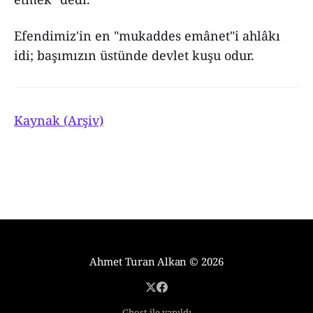
Efendimiz'in en "mukaddes emânet"i ahlâkı
idi; başımızın üstünde devlet kuşu odur.
Kaynak (Arşiv)
Ahmet Turan Alkan
© 2026
Ghost ile yapıldı