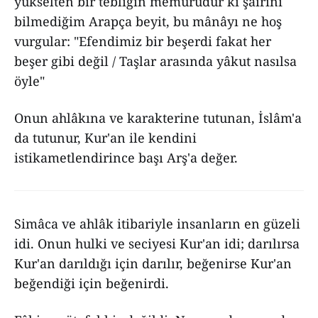
yükselten bir tebliğin memurudur ki şairini
bilmediğim Arapça beyit, bu mânâyı ne hoş
vurgular: "Efendimiz bir beşerdi fakat her
beşer gibi değil / Taşlar arasında yâkut nasılsa
öyle"
Onun ahlâkına ve karakterine tutunan, İslâm'a
da tutunur, Kur'an ile kendini
istikametlendirince başı Arş'a değer.
Simâca ve ahlâk itibariyle insanların en güzeli
idi. Onun hulki ve seciyesi Kur'an idi; darılırsa
Kur'an darıldığı için darılır, beğenirse Kur'an
beğendiği için beğenirdi.