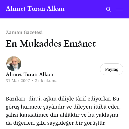
Ahmet Turan Alkan
Zaman Gazetesi
En Mukaddes Emânet
Paylaş
Ahmet Turan Alkan
31 Mar 2007
•
2 dk okuma
Bazıları "din"i, aşkın diliyle târif ediyorlar. Bu
görüş hürmete şâyândır ve dileyen ittibâ eder;
şahsi kanaatimce din ahlâktır ve bu yaklaşım
da diğerleri gibi saygıdeğer bir görüştür.