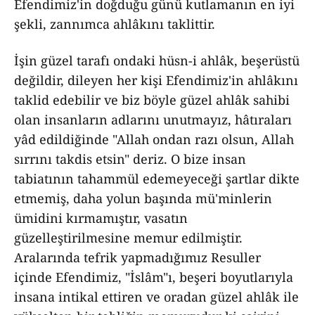
Efendimiz'in doğduğu günü kutlamanın en iyi
şekli, zannımca ahlâkını taklittir.
İşin güzel tarafı ondaki hüsn-i ahlâk, beşerüstü
değildir, dileyen her kişi Efendimiz'in ahlâkını
taklid edebilir ve biz böyle güzel ahlâk sahibi
olan insanların adlarını unutmayız, hâtıraları
yâd edildiğinde "Allah ondan razı olsun, Allah
sırrını takdis etsin" deriz. O bize insan
tabiatının tahammül edemeyeceği şartlar dikte
etmemiş, daha yolun başında mü'minlerin
ümidini kırmamıştır, vasatın
güzelleştirilmesine memur edilmiştir.
Aralarında tefrik yapmadığımız Resuller
içinde Efendimiz, "İslâm"ı, beşeri boyutlarıyla
insana intikal ettiren ve oradan güzel ahlâk ile