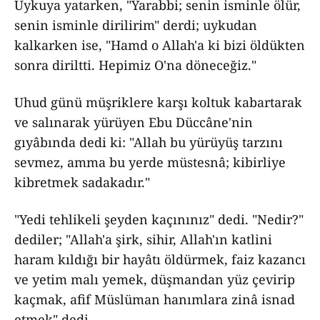
Uykuya yatarken, "Yarabbi; senin isminle ölür,
senin isminle dirilirim" derdi; uykudan
kalkarken ise, "Hamd o Allah'a ki bizi öldükten
sonra diriltti. Hepimiz O'na döneceğiz."
Uhud günü müşriklere karşı koltuk kabartarak
ve salınarak yürüyen Ebu Düccâne'nin
gıyâbında dedi ki: "Allah bu yürüyüş tarzını
sevmez, amma bu yerde müstesnâ; kibirliye
kibretmek sadakadır."
"Yedi tehlikeli şeyden kaçınınız" dedi. "Nedir?"
dediler; "Allah'a şirk, sihir, Allah'ın katlini
haram kıldığı bir hayâtı öldürmek, faiz kazancı
ve yetim malı yemek, düşmandan yüz çevirip
kaçmak, afif Müslüman hanımlara zinâ isnad
etmek" dedi.