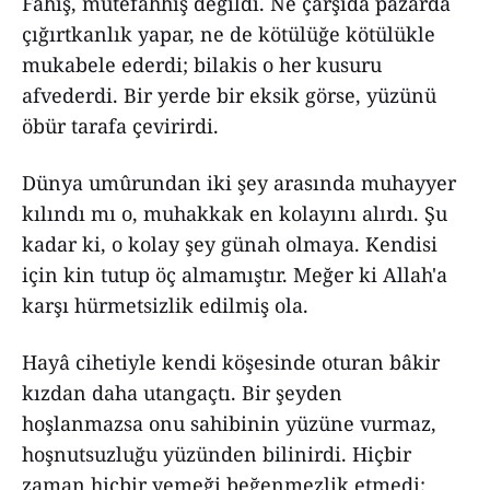
Fâhiş, mütefahhiş değildi. Ne çarşıda pazarda
çığırtkanlık yapar, ne de kötülüğe kötülükle
mukabele ederdi; bilakis o her kusuru
afvederdi. Bir yerde bir eksik görse, yüzünü
öbür tarafa çevirirdi.
Dünya umûrundan iki şey arasında muhayyer
kılındı mı o, muhakkak en kolayını alırdı. Şu
kadar ki, o kolay şey günah olmaya. Kendisi
için kin tutup öç almamıştır. Meğer ki Allah'a
karşı hürmetsizlik edilmiş ola.
Hayâ cihetiyle kendi köşesinde oturan bâkir
kızdan daha utangaçtı. Bir şeyden
hoşlanmazsa onu sahibinin yüzüne vurmaz,
hoşnutsuzluğu yüzünden bilinirdi. Hiçbir
zaman hiçbir yemeği beğenmezlik etmedi;