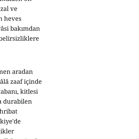
Özal ve
n heves
yâsi bakımdan
lirsizliklere
ğmen aradan
âlâ zaaf içinde
abanı, kitlesi
a durabilen
hribat
rkiye'de
ikler