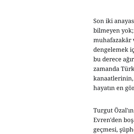
Son iki anaya
bilmeyen yok;
muhafazakâr v
dengelemek iç
bu derece ağır
zamanda Türk 
kanaatlerinin,
hayatın en gö
Turgut Özal'ın
Evren'den boş
geçmesi, şüphe