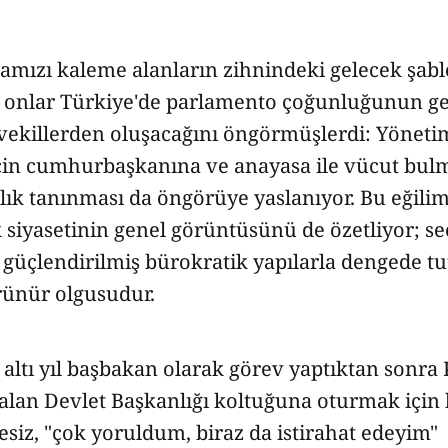
samızı kaleme alanların zihnindeki gelecek şab
 onlar Türkiye'de parlamento çoğunluğunun gen
ekillerden oluşacağını öngörmüşlerdi: Yönetim
in cumhurbaşkanına ve anayasa ile vücut bu
lık tanınması da öngörüye yaslanıyor. Bu eğilim
siyasetinin genel görüntüsünü de özetliyor; s
 güçlendirilmiş bürokratik yapılarla dengede tu
rünür olgusudur.
 altı yıl başbakan olarak görev yaptıktan sonra
alan Devlet Başkanlığı koltuğuna oturmak için
siz, "çok yoruldum, biraz da istirahat edeyim"