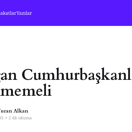
akatlar
Yazılar
an Cumhurbaşkanlı
nmemeli
uran Alkan
05
•
2 dk okuma