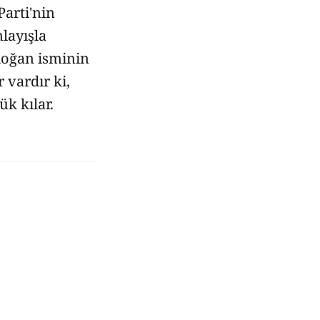
arti'nin
layışla
doğan isminin
r vardır ki,
ük kılar.