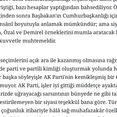
riştiği, bazı hesaplar yaptığından bahsediliyor. 
inden sonra Başbakan'ın Cumhurbaşkanlığı içi
 insânî boyutuyla anlamak mümkündür; ama si
, Özal ve Demirel örneklerini mumla aratacak be
 kuvvetle muhtemeldir.
2 seçimlerini açık ara ile kazanmış olmasına ra
e parti ve partili kimliği oluşturmak yolunda h
 başka söyleyişle AK Parti'nin kemikleşmiş bir t
yor. AK Parti, işler iyi gittiği müddetçe ayakt
krizde uğrayacağı sarsıntının bünyede ne gibi ta
estirilemeyen bir siyasi teşekkül bana göre. Tü
 çoğunluk itibariyle hâlâ sağ-muhafazakâr özell