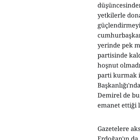
düşüncesinden
yetkilerle do
güçlendirmeyi 
cumhurbaşkanlı
yerinde pek mu
partisinde kal
hoşnut olmadığ
parti kurmak i
Başkanlığı'nda
Demirel de bu 
emanet ettiği
Gazetelere ak
Erdoğan'ın da