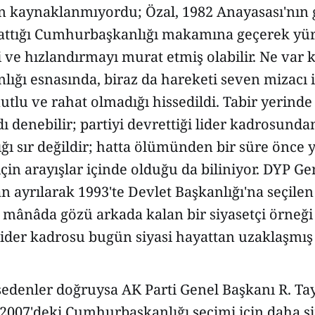
 kaynaklanmıyordu; Özal, 1982 Anayasası'nın 
nattığı Cumhurbaşkanlığı makamına geçerek y
ve hızlandırmayı murat etmiş olabilir. Ne var ki
ğı esnasında, biraz da hareketi seven mizacı i
tlu ve rahat olmadığı hissedildi. Tabir yerinde
dı denebilir; partiyi devrettiği lider kadrosunda
ı sır değildir; hatta ölümünden bir süre önce ye
çin arayışlar içinde olduğu da biliniyor. DYP Ge
n ayrılarak 1993'te Devlet Başkanlığı'na seçil
mânâda gözü arkada kalan bir siyasetçi örneği 
 lider kadrosu bugün siyasi hayattan uzaklaşmı
sedenler doğruysa AK Parti Genel Başkanı R. Ta
 2007'deki Cumhurbaşkanlığı seçimi için daha 