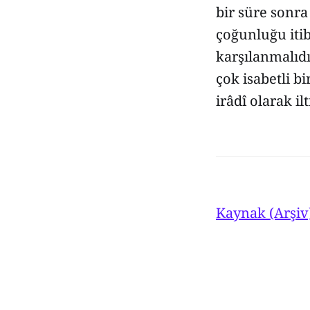
bir süre sonr
çoğunluğu iti
karşılanmalıd
çok isabetli bi
irâdî olarak i
Kaynak (Arşiv