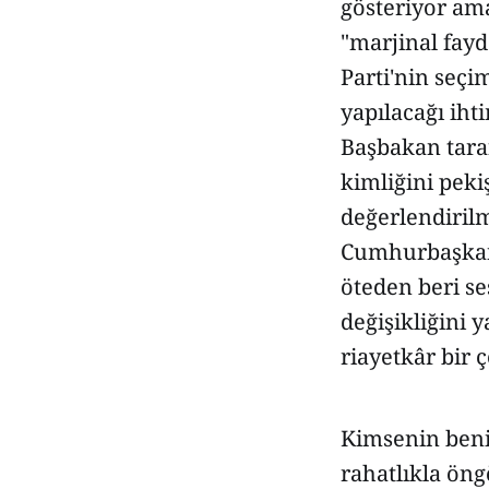
gösteriyor ama
"marjinal fayda
Parti'nin seçi
yapılacağı ih
Başbakan tara
kimliğini pek
değerlendirilm
Cumhurbaşkanl
öteden beri s
değişikliğini 
riayetkâr bir 
Kimsenin beni
rahatlıkla ön