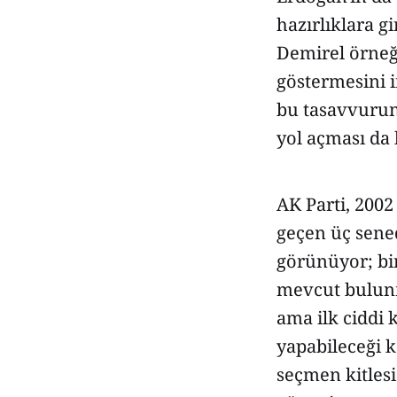
hazırlıklara gi
Demirel örneğ
göstermesini
bu tasavvurun
yol açması da
AK Parti, 200
geçen üç sened
görünüyor; bir
mevcut bulunmu
ama ilk ciddi 
yapabileceği k
seçmen kitlesi