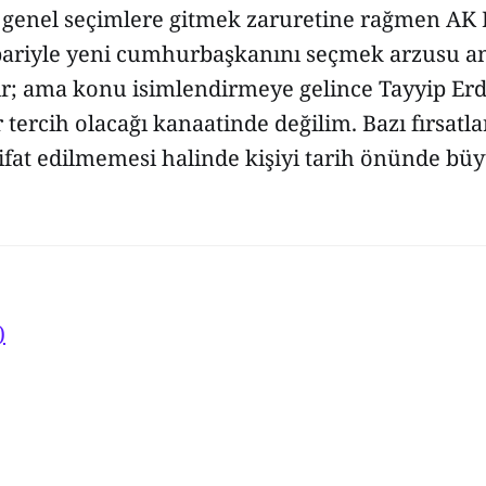
a genel seçimlere gitmek zaruretine rağmen AK P
bariyle yeni cumhurbaşkanını seçmek arzusu an
ır; ama konu isimlendirmeye gelince Tayyip Er
r tercih olacağı kanaatinde değilim. Bazı fırsatla
ltifat edilmemesi halinde kişiyi tarih önünde büy
)