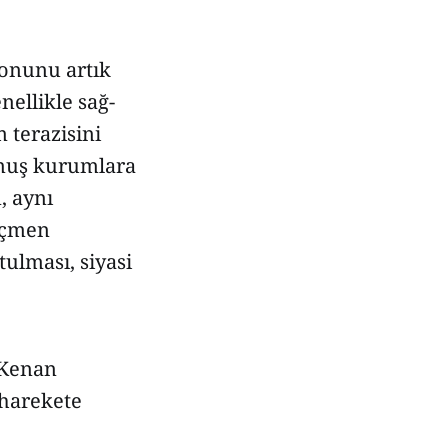
lonunu artık
ellikle sağ-
 terazisini
lmuş kurumlara
, aynı
eçmen
tulması, siyasi
 Kenan
 harekete