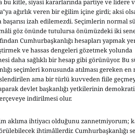
 bu kitle, siyasi kararlarında partiye ve lidere
"ya ağırlık veren bir eğilim içine girdi; aksi ol
m başarısı izah edilemezdi. Seçimlerin normal sü
timâli göz önünde tutulursa önümüzdeki iki sen
fından Cumhurbaşkanlığı hesapları yapmak yer
iştirmek ve hassas dengeleri gözetmek yolunda
esi daha sağlıklı bir hesap gibi görünüyor. Bu 
ığı seçimleri konusunda atılması gereken en
eslendirilen ama bir türlü kuvveden fiile geçm
yaparak devlet başkanlığı yetkilerinin demokrat
çerçeveye indirilmesi olur.
m aklıma ihtiyacı olduğunu zannetmiyorum; ka
görülebilecek ihtimâllerdir. Cumhurbaşkanlığı s