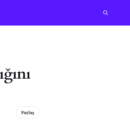
ğını
Paylaş