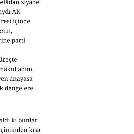
 vefâdan ziyade
saydı AK
resi içinde
enin,
ine parti
süreçte
 mâkul adım,
eyen anayasa
ik dengelere
ldı ki bunlar
eçiminden kısa