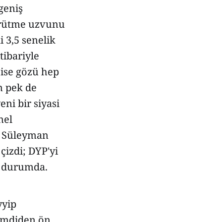
geniş
ürütme uzvunu
 3,5 senelik
tibariyle
 ise gözü hep
n pek de
ni bir siyasi
nel
en Süleyman
çizdi; DYP'yi
ş durumda.
yyip
şimdiden ön