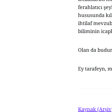
ferahlatıcı şe
hususunda kılı
ihtilaf mevzub
biliminin icap
Olan da budur
Ey tarafeyn, m
Kaynak (Arşiv