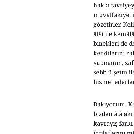
hakkı tavsiyey
muvaffakiyet i
gözetirler. Ke
âlât ile kemâl
binekleri de 
kendilerini za
yapmanın, zafer
sebb ü şetm il
hizmet ederler;
Bakıyorum, Kar
bizden âlâ ak
kavrayış farkı
ihtilaflarını 