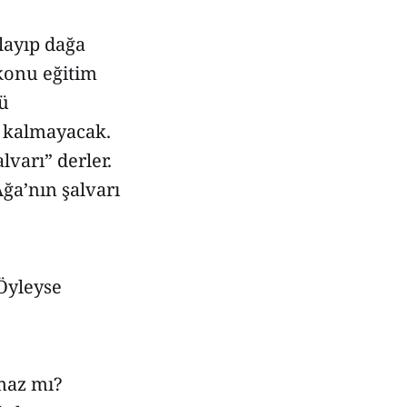
zlayıp dağa
 konu eğitim
tü
a kalmayacak.
lvarı” derler.
Ağa’nın şalvarı
 Öyleyse
maz mı?