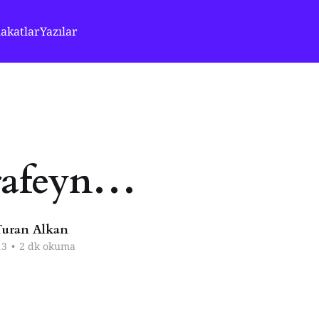
akatlar
Yazılar
arafeyn…
uran Alkan
13
•
2 dk okuma