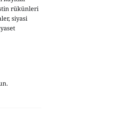
stin rükünleri
er, siyasi
iyaset
un.