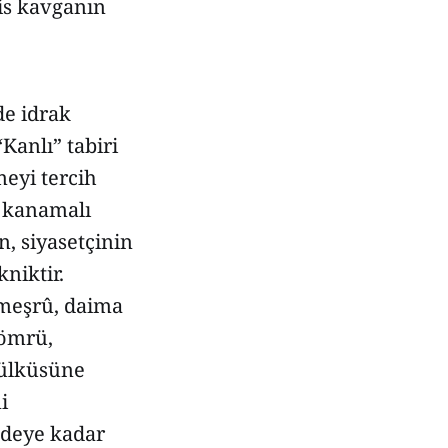
is kavganın
de idrak
“Kanlı” tabiri
meyi tercih
iç kanamalı
, siyasetçinin
niktir.
 meşrû, daima
 ömrü,
 ülküsüne
i
ddeye kadar