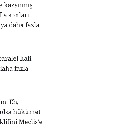
le kazanmış
fta sonları
aya daha fazla
paralel hali
daha fazla
ım. Eh,
e olsa hükûmet
ifini Meclis’e