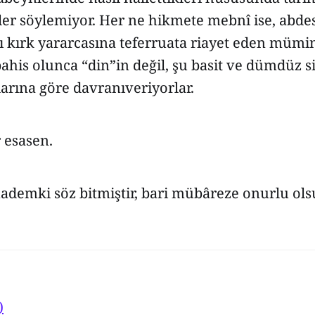
yler söylemiyor. Her ne hikmete mebnî ise, abde
 kırk yararcasına teferruata riayet eden müminl
ahis olunca “din”in değil, şu basit ve dümdüz s
larına göre davranıveriyorlar.
 esasen.
ademki söz bitmiştir, bari mübâreze onurlu ols
)