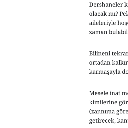
Dershaneler k
olacak mı? Pek
aileleriyle ho
zaman bulabil
Bilineni tekrar
ortadan kalkı
karmaşayla dol
Mesele inat me
kimilerine gör
(zannıma göre
getirecek, ka