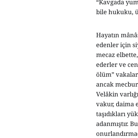
“Kavgada yumr
bile hukuku, 
Hayatın mânâsı
edenler için si
mecaz elbette,
ederler ve cent
ölüm” vakalar
ancak mecbur 
Velâkin varlı
vakur, daima 
taşıdıkları yü
adanmıştır. Bu
onurlandırmad