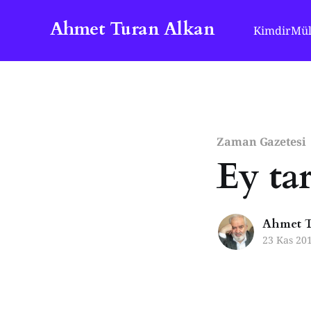
Ahmet Turan Alkan
Kimdir
Mül
Zaman Gazetesi
Ey t
Ahmet T
23 Kas 20