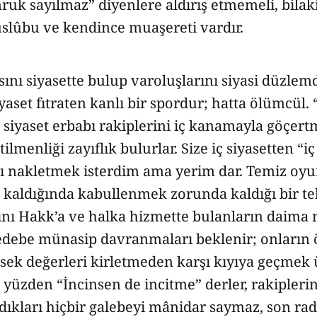
uk sayılmaz” diyenlere aldırış etmemeli, bilak
üslûbu ve kendince muaşereti vardır.
nı siyasette bulup varoluşlarını siyasi düzlem
yaset fıtraten kanlı bir spordur; hatta ölümcül. 
 siyaset erbabı rakiplerini iç kanamayla göçert
ilmenliği zayıflık bulurlar. Size iç siyasetten “
ı nakletmek isterdim ama yerim dar. Temiz oyun
kaldığında kabullenmek zorunda kaldığı bir tek
ğını Hakk’a ve halka hizmette bulanların daima
edebe münasip davranmaları beklenir; onların
ksek değerleri kirletmeden karşı kıyıya geçmek
 yüzden “İncinsen de incitme” derler, rakiplerin
ıkları hiçbir galebeyi mânidar saymaz, son ra