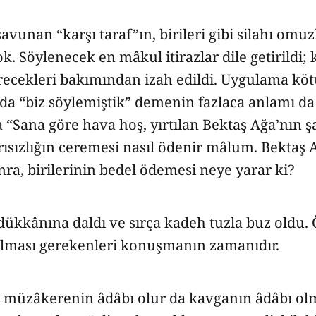
avunan “karşı taraf”ın, birileri gibi silahı omu
ok. Söylenecek en mâkul itirazlar dile getirildi;
irecekleri bakımından izah edildi. Uygulama kö
da “biz söylemiştik” demenin fazlaca anlamı d
 “Sana göre hava hoş, yırtılan Bektaş Ağa’nın şa
rısızlığın ceremesi nasıl ödenir mâlum. Bektaş 
onra, birilerinin bedel ödemesi neye yarar ki?
 dükkânına daldı ve sırça kadeh tuzla buz oldu.
lması gerekenleri konuşmanın zamanıdır.
müzâkerenin âdâbı olur da kavganın âdâbı ol