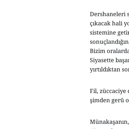
Dershaneleri s
çıkacak hali y
sistemine get
sonuçlandığın
Bizim oralarda
Siyasette başa
yırtıldıktan s
Fil, züccaciye
şimden gerû o
Münakaşanın, 