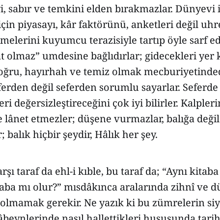
i, sabır ve temkini elden bırakmazlar. Dünyevi 
çin piyasayı, kâr faktörünü, anketleri değil uhr
limelerini kuyumcu terazisiyle tartıp öyle sarf e
ât olmaz” umdesine bağlıdırlar; gidecekleri yer 
doğru, hayırhah ve temiz olmak mecburiyetinded
ferden değil seferden sorumlu sayarlar. Seferde
i değersizleştireceğini çok iyi bilirler. Kalpleri
e lânet etmezler; düşene vurmazlar, balığa değil
 balık hiçbir şeydir, Hâlık her şey.
şı taraf da ehl-i kıble, bu taraf da; “Aynı kitaba
raba mı olur?” mısdâkınca aralarında zihnî ve 
 olmamak gerekir. Ne yazık ki bu zümrelerin siy
mâbeynlerinde nasıl hallettikleri hususunda tarih