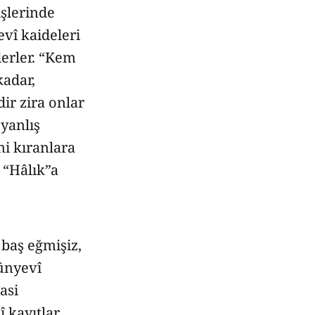
işlerinde
evî kaideleri
derler. “Kem
kadar,
ir zira onlar
 yanlış
ni kıranlara
 “Hâlık”a
 baş eğmişiz,
dünyevî
asi
î kayıtlar