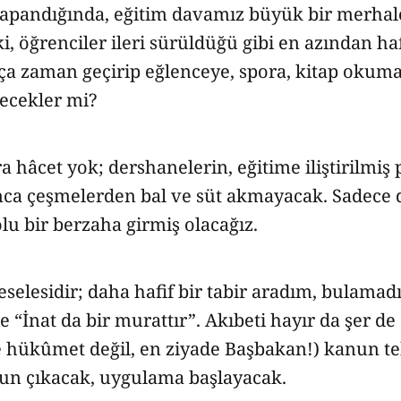
apandığında, eğitim davamız büyük bir merha
i, öğrenciler ileri sürüldüğü gibi en azından ha
şça zaman geçirip eğlenceye, spora, kitap okum
ecekler mi?
a hâcet yok; dershanelerin, eğitime iliştirilmiş 
nca çeşmelerden bal ve süt akmayacak. Sadece 
u bir berzaha girmiş olacağız.
selesidir; daha hafif bir tabir aradım, bulamad
e “İnat da bir murattır”. Akıbeti hayır da şer d
 hükûmet değil, en ziyade Başbakan!) kanun tekl
nun çıkacak, uygulama başlayacak.