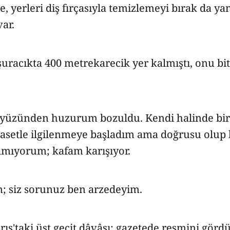
, yerleri diş fırçasıyla temizlemeyi bırak da ya
ar.
racıkta 400 metrekarecik yer kalmıştı, onu bit
 yüzünden huzurum bozuldu. Kendi halinde bi
iyasetle ilgilenmeye başladım ama doğrusu olup
lamıyorum; kafam karışıyor.
m; siz sorunuz ben arzedeyim.
rıs'taki üst geçit dâvâsı; gazetede resmini gördü