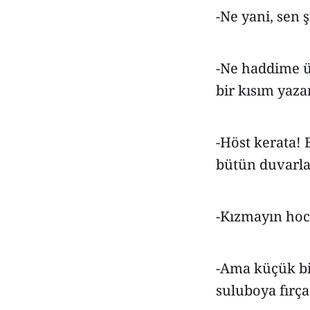
-Ne yani, se
-Ne haddime üs
bir kısım yaza
-Höst kerata!
bütün duvarla
-Kızmayın hoc
-Ama küçük bir
suluboya fırça