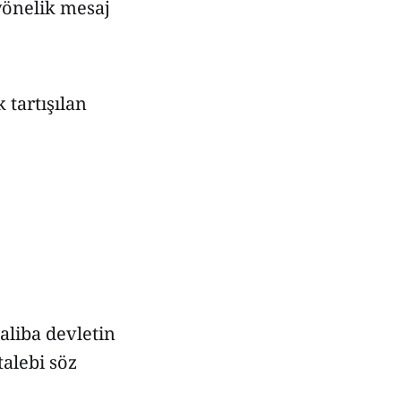
 yönelik mesaj
 tartışılan
aliba devletin
talebi söz