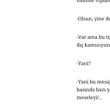
halinde toplan
-Olsun, yine d
-Var ama bu ti
dış kamuoyuna
-Yani?
-Yani bu mesaj
basında bazı y
meseleyi!..