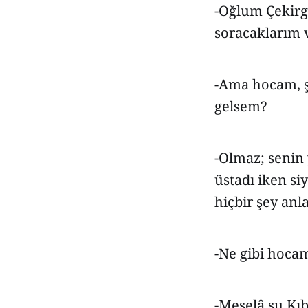
-Oğlum Çekirge
soracaklarım v
-Ama hocam, şu
gelsem?
-Olmaz; senin
üstadı iken s
hiçbir şey an
-Ne gibi hoca
-Meselâ şu Kıb