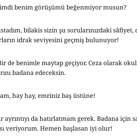
n şimdi benim görüşümü beğenmiyor musun?
tadım, bilakis sizin şu sorularınızdaki sâfiyet
rların idrak seviyesini geçmiş bulunuyor!
 Bir de benimle maytap geçiyor. Ceza olarak o
rını badana edeceksin.
am, hay hay, emriniz baş üstüne!
 ayrıntıyı da hatırlatmam gerek. Badana için s
sı veriyorum. Hemen başlasan iyi olur!