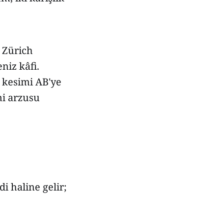
 Zürich
niz kâfi.
m kesimi AB'ye
mi arzusu
i haline gelir;