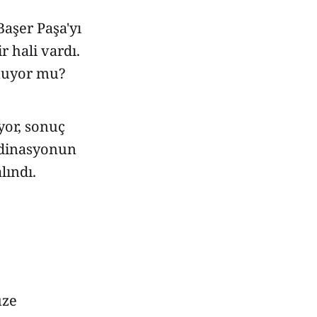
aşer Paşa'yı
 hali vardı.
lmuyor mu?
yor, sonuç
ordinasyonun
lındı.
üze