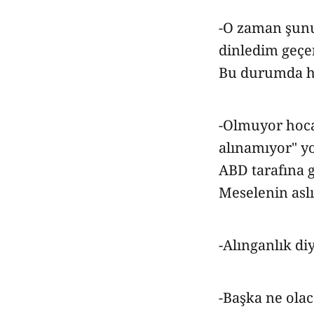
-O zaman şunu
dinledim geçe
Bu durumda hü
-Olmuyor hoca
alınamıyor" yo
ABD tarafına g
Meselenin aslı
-Alınganlık di
-Başka ne ola