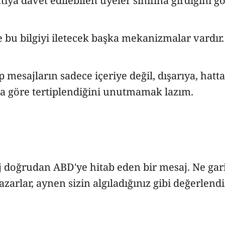
tıya davet edilebilen üyeler sınıfına girdiğini g
e bu bilgiyi iletecek başka mekanizmalar vardır.
p mesajların sadece içeriye değil, dışarıya, hatt
 göre tertiplendiğini unutmamak lazım.
 doğrudan ABD'ye hitab eden bir mesaj. Ne gari
azarlar, aynen sizin algıladığınız gibi değerlendi