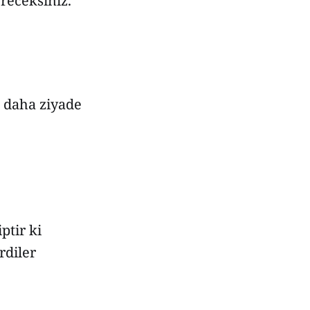
öreceksiniz.
a daha ziyade
ptir ki
rdiler