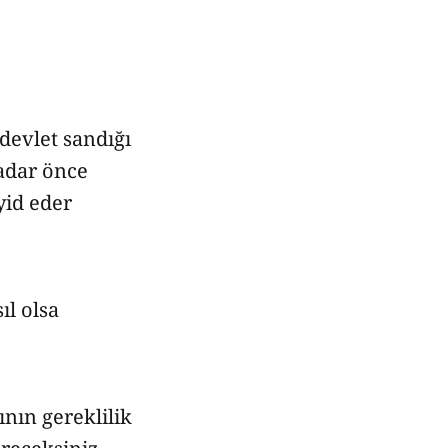
devlet sandığı
kadar önce
yid eder
ıl olsa
nın gereklilik