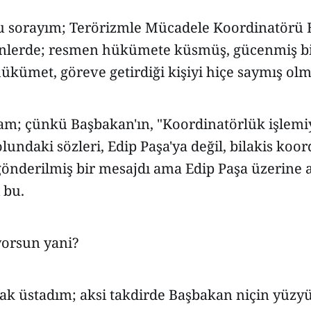
 sorayım; Terörizmle Mücadele Koordinatörü B
nlerde; resmen hükümete küsmüş, gücenmiş bir
kümet, göreve getirdiği kişiyi hiçe saymış o
m; çünkü Başbakan'ın, "Koordinatörlük işlemi
lundaki sözleri, Edip Paşa'ya değil, bilakis ko
önderilmiş bir mesajdı ama Edip Paşa üzerine a
 bu.
yorsun yani?
cak üstadım; aksi takdirde Başbakan niçin yüzy