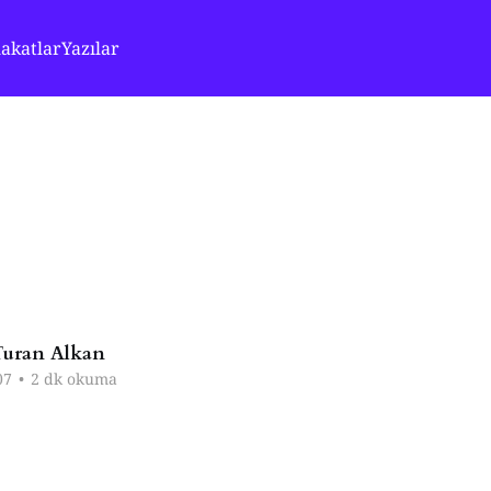
akatlar
Yazılar
uran Alkan
07
•
2 dk okuma