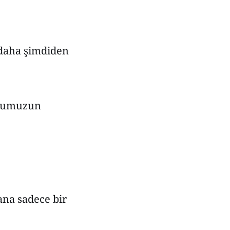
, daha şimdiden
kulumuzun
ana sadece bir