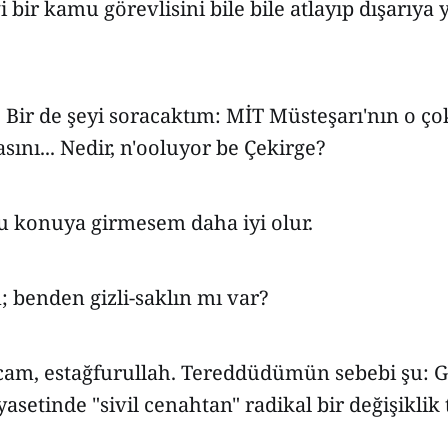
 bir kamu görevlisini bile bile atlayıp dışarıya
! Bir de şeyi soracaktım: MİT Müsteşarı'nın o çok
sını... Nedir, n'ooluyor be Çekirge?
 konuya girmesem daha iyi olur.
; benden gizli-saklın mı var?
ocam, estağfurullah. Tereddüdümün sebebi şu: G
yasetinde "sivil cenahtan" radikal bir değişiklik 