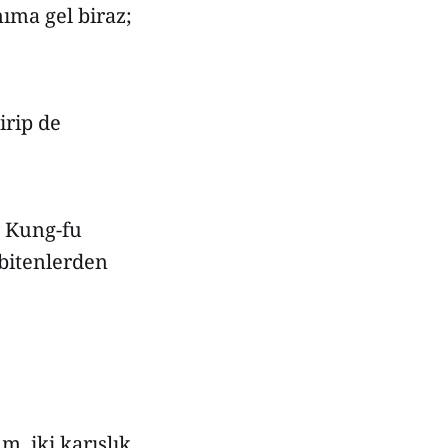
nıma gel biraz;
irip de
r Kung-fu
 bitenlerden
m, iki karışlık