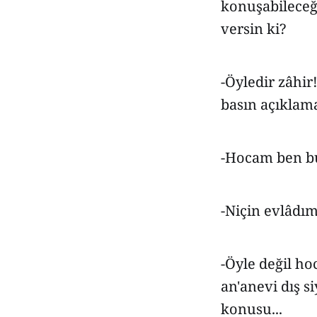
konuşabileceği
versin ki?
-Öyledir zâhir
basın açıklama
-Hocam ben bu
-Niçin evlâdım
-Öyle değil h
an'anevi dış si
konusu...