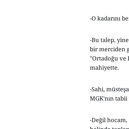
-O kadarını be
-Bu talep, yin
bir merciden g
"Ortadoğu ve I
mahiyette.
-Sahi, müsteşa
MGK'nın tabii 
-Değil hocam, 