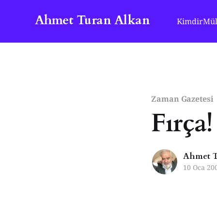
Ahmet Turan Alkan
Kimdir
Mül
Zaman Gazetesi
Fırça!
Ahmet T
10 Oca 20