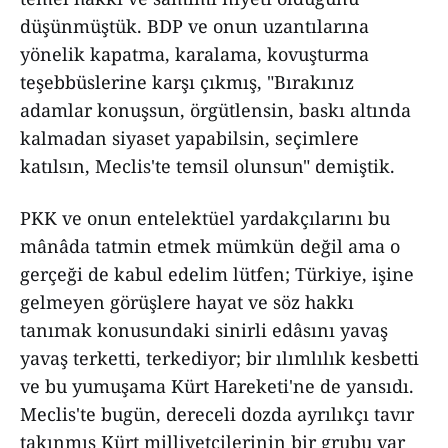
düşünmüştük. BDP ve onun uzantılarına
yönelik kapatma, karalama, kovuşturma
teşebbüslerine karşı çıkmış, "Bırakınız
adamlar konuşsun, örgütlensin, baskı altında
kalmadan siyaset yapabilsin, seçimlere
katılsın, Meclis'te temsil olunsun" demiştik.
PKK ve onun entelektüel yardakçılarını bu
mânâda tatmin etmek mümkün değil ama o
gerçeği de kabul edelim lütfen; Türkiye, işine
gelmeyen görüşlere hayat ve söz hakkı
tanımak konusundaki sinirli edâsını yavaş
yavaş terketti, terkediyor; bir ılımlılık kesbetti
ve bu yumuşama Kürt Hareketi'ne de yansıdı.
Meclis'te bugün, dereceli dozda ayrılıkçı tavır
takınmış Kürt milliyetçilerinin bir grubu var