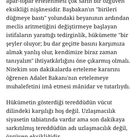
apar-topar ertelenmesi çok sarih bir özgüven
eksikliği nişânesidir. Başbakan'ın "birileri
düğmeye bastı" yolundaki beyanının ardından
meclis aritmetiğini değiştirmeye başlayan
istifaların yarattığı tedirginlik, hükümette "bir
şeyler oluyor; bu dar geçitte basını karşımıza
almak yanlış olur, kendimize biraz zaman
tanıyalım" ihtiyatkârlığını öne çıkarmış olmalı.
Nitekim son dakikalarda erteleme kararını
öğrenen Adalet Bakanı'nın ertelemeye
muhalefetini imâ etmesi mânidar ve tutarlıydı.
Hükümetin gösterdiği tereddüdün vücut
dilindeki karşılığı hoş değil. Uzlaşmacılık
siyasetin tabiatında vardır ama son dakikaya
sarkıtılmış tereddüdün adı uzlaşmacılık değil,
özgüven eksikliğidir.