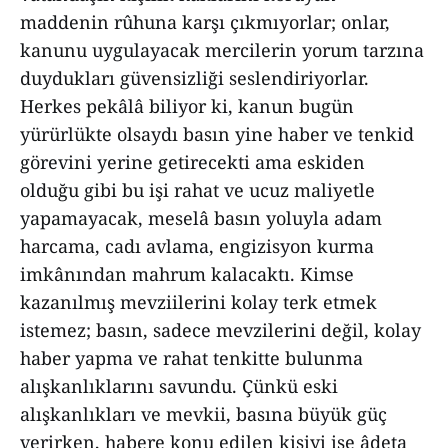
maddenin rûhuna karşı çıkmıyorlar; onlar,
kanunu uygulayacak mercilerin yorum tarzına
duydukları güvensizliği seslendiriyorlar.
Herkes pekâlâ biliyor ki, kanun bugün
yürürlükte olsaydı basın yine haber ve tenkid
görevini yerine getirecekti ama eskiden
olduğu gibi bu işi rahat ve ucuz maliyetle
yapamayacak, meselâ basın yoluyla adam
harcama, cadı avlama, engizisyon kurma
imkânından mahrum kalacaktı. Kimse
kazanılmış mevziilerini kolay terk etmek
istemez; basın, sadece mevzilerini değil, kolay
haber yapma ve rahat tenkitte bulunma
alışkanlıklarını savundu. Çünkü eski
alışkanlıkları ve mevkii, basına büyük güç
verirken, habere konu edilen kişiyi ise âdeta