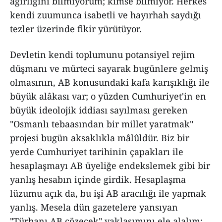
ağırlığını bilmiyorum; kimse bilmiyor. Herkes
kendi zuumunca isabetli ve hayırhah saydığı
tezler üzerinde fikir yürütüyor.
Devletin kendi toplumunu potansiyel rejim
düşmanı ve mürteci sayarak bugünlere gelmiş
olmasının, AB konusundaki kafa karışıklığı ile
büyük alâkası var; o yüzden Cumhuriyet'in en
büyük ideolojik iddiası sayılması gereken
"Osmanlı tebaasından bir millet yaratmak"
projesi bugün aksaklıkla mâlûldür. Biz bir
yerde Cumhuriyet tarihinin çapakları ile
hesaplaşmayı AB üyeliğe endekslemek gibi bir
yanlış hesabın içinde girdik. Hesaplaşma
lüzumu açık da, bu işi AB aracılığı ile yapmak
yanlış. Mesela dün gazetelere yansıyan
"Türbanı AB çözecek" yaklaşımını ele alalım;