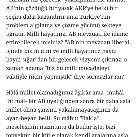
AB'nin çözdüğü bir yasak AKP'ye belki bir
seçim daha kazandırır ama Türkiye'nin
problem algılama ve çözme gücünü sekteye
uğratır. Millî hayatınızı AB mevzuatı ile idame
ettirebilecek misiniz? "AB'nin mevzuatı liberal,
içinde bizim dini ve milli hayatımız haydi
haydi sığar"dan bir gelecek vizyonu çıkmaz; o
zaman adama "biz bu milli mücadeleyi
vaktiyle niçin yapmıştık" diye sormazlar mı?
Hâlâ millet olamadığımız âşikâr ama -muhâl
ihtimâl- bir AB üyeliğinden sonra bir daha asla
millet olma şansını yakalamayacağımız da
ayan-beyan belli. Şu mâhut "Bakla"
meselesinin mazmunu da budur işte; bizi
topyekün bir kütle olarak kendi aralarına asla