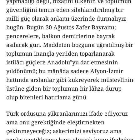
yapmadığı değil, bizatihi ülkenin ve toplumun
güvenliğini temin eden silahlandırılmış bir
milli güç olarak anlamı üzerinde durmalıyız
bugün. Bugün 30 Ağustos Zafer Bayramı;
pencerelere, balkon demirlerine bayrak
asılacak gün. Maddeten bozguna uğratılmış bir
toplumun inançla yeniden toparlanarak
istilâcı güçlere Anadolu"yu dar etmesinin
yıldönümü; bu mânâda sadece Afyon-İzmir
hattında arslanlar gibi kükreyerek müstevlînin
üstüne giden bir toplumun bir lâhza durup
olup bitenleri hatırlama günü.
Türk ordusuna şükranlarımızı ifade ediyoruz
ama onu gerektiğinde eleştirmekten
çekinmeyeceğiz; askerimizi seviyoruz ama
yanlış yaptıklarına kani olursak bunu ifadeden