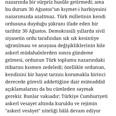
nazarında bir sürpriz husûle getirmedi; ama
bu durum 30 Ağustos"un kıymet-i harbiyesini
nazarımızda azaltmaz. Türk milletinin kendi
ordusuna duyduğu şükranı ifade eden bir
tarihtir 30 Ağustos. Demokrasili yıllarda sivil
siyasetin ordu tarafından sık sık kesintiye
uğratılması ve anayasa değişikliklerinin bile
askerî müdahalelerden sonra gündeme
gelmesi, ordunun Türk toplumu nazarındaki
itibarını kısmen zedeledi; özellikle ordunun,
kendisini bir hayat tarzını korumakla birinci
derecede görevli addettiğine dair müteaddid
açıklamalarını da bu cümleden saymak
gerekir. Bunlar vakıadır; Türkiye Cumhuriyeti
askerî vesayet altında kuruldu ve rejimin
"askerî vesâyet" niteliği hâlâ devam ediyor