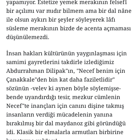
yapamıyor. Estetize yemek merakının felsefî
bir açılımı var mıdır bilmem ama bir dal nâne
ile olsun aykırı bir şeyler söyleyerek lâfı
süsleme merakının bizde de acenta açmaması
düşünülemezdi.
İnsan hakları kültürünün yaygınlaşması için
samimi gayretlerini takdirle izlediğimiz
Abdurrahman Dilipak"ın, "Necef benim için
Çanakkale"den bin kat daha faziletlidir"
sözünün -velev ki aynen böyle söylemişse-
bende uyandırdığı tesir, mezkur cümlenin
Necef"te inançları için canını dişine takmış
insanların verdiği mücadelenin yanına
bırakılmış bir dal maydanoz gibi göründüğü
idi. Klasik bir elmalarla armutları birbirine