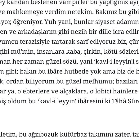
eey kandan beslenen vampirler bu yaptığınız ayıp
 ve mahkemeye verdim netekim. Bakınız bu gibi 
yor, öğreniyor. Yuh yani, bunlar siyaset adamı
ben ve arkadaşlarım gibi nezih bir dille icra edil
umcu terazisiyle tartarak sarf ediyoruz biz, ç
bi mü'min, insanlara kaba, çirkin, kötü sözler
n her zaman güzel sözü, yani ‘kavl-i leyyin'i s
 gibi; bakın bu ibâre hutbede yok ama biz de b
, ordan biliyorum bu güzel mefhumu; bazıları ‘
lar ya, o ebterlere ve alçaklara, o lobici hainle
iş oldum bu ‘kavl-i leyyin' ibâresini ki Tâhâ Sûre
etim, bu ağzıbozuk küfürbaz takımını zaten ta