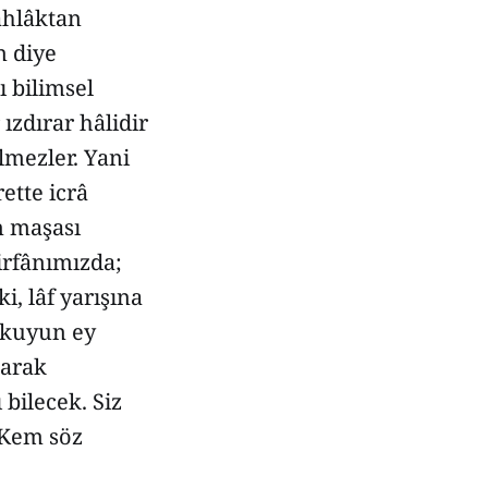
ahlâktan
n diye
ı bilimsel
ızdırar hâlidir
lmezler. Yani
ette icrâ
n maşası
irfânımızda;
, lâf yarışına
 okuyun ey
larak
bilecek. Siz
. Kem söz