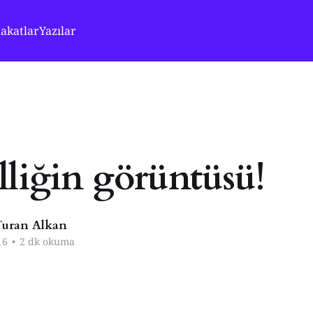
akatlar
Yazılar
lliğin görüntüsü!
uran Alkan
16
•
2 dk okuma