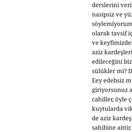
derslerini ver
nasipsiz ve yü
söylemiyorum, 
olarak tavsif 
ve keyfimizden
aziz kardeşler
edileceğini bi
sülükler mi? 
Eey edebsiz m
giriyorsunuz 
cahiller, öyle
kuytularda vik
de aziz kardeş
sahibine aittir.