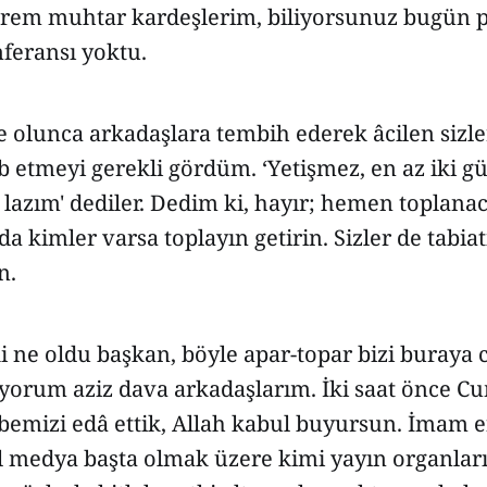
rem muhtar kardeşlerim, biliyorsunuz bugün 
feransı yoktu.
e olunca arkadaşlara tembih ederek âcilen sizler
b etmeyi gerekli gördüm. ‘Yetişmez, en az iki 
azım' dediler. Dedim ki, hayır; hemen toplanac
nda kimler varsa toplayın getirin. Sizler de tabiat
n.
i ne oldu başkan, böyle apar-topar bizi buraya c
iyorum aziz dava arkadaşlarım. İki saat önce 
ibemizi edâ ettik, Allah kabul buyursun. İmam 
yal medya başta olmak üzere kimi yayın organl