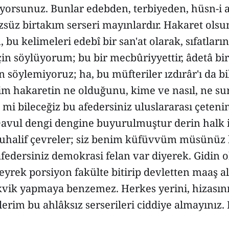
iyorsunuz. Bunlar edebden, terbiyeden, hüsn-i 
zsüz birtakım serseri mayınlardır. Hakaret olsu
bu kelimeleri edebî bir san'at olarak, sıfatların
için söylüyorum; bu bir mecbûriyyettir, âdetâ bir 
 söylemiyoruz; ha, bu müfteriler ızdırâr'ı da bi
im hakaretin ne olduğunu, kime ve nasıl, ne sur
z mi bileceğiz bu afedersiniz uluslararası çeteni
Davul dengi dengine buyurulmuştur derin halk 
uhalif çevreler; siz benim küfüvvüm müsünüz ki
afedersiniz demokrasi felan var diyerek. Gidin
 çeyrek porsiyon fakülte bitirip devletten maaş a
vik yapmaya benzemez. Herkes yerini, hizasını 
lerim bu ahlâksız serserileri ciddiye almayınız