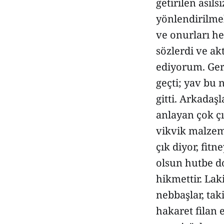
getirilen asıls
yönlendirilmek
ve onurları he
sözlerdi ve ak
ediyorum. Gerç
geçti; yav bu
gitti. Arkadaşl
anlayan çok çı
vikvik malzem
çık diyor, fitn
olsun hutbe do
hikmettir. Laki
nebbaşlar, taki
hakaret filan 