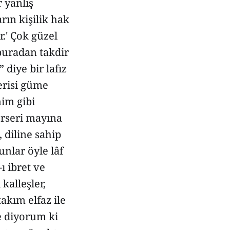
r yanlış
rın kişilik hak
.' Çok güzel
 buradan takdir
diye bir lafız
erisi güme
nim gibi
erseri mayına
 diline sahip
unlar öyle lâf
ı ibret ve
 kalleşler,
takım elfaz ile
ve diyorum ki