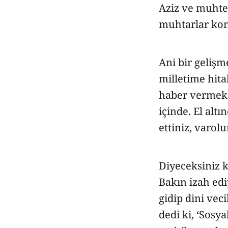
Aziz ve muhte
muhtarlar kon
Ani bir gelişm
milletime hita
haber vermek l
içinde. El altı
ettiniz, varolu
Diyeceksiniz k
Bakın izah ed
gidip dini vec
dedi ki, ‘Sos