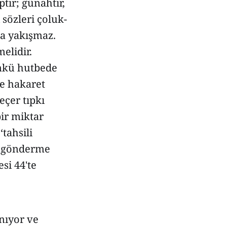
tır; günahtır,
sözleri çoluk-
na yakışmaz.
melidir.
ünkü hutbede
le hakaret
eçer tıpkı
ir miktar
tahsili
re gönderme
si 44'te
nıyor ve