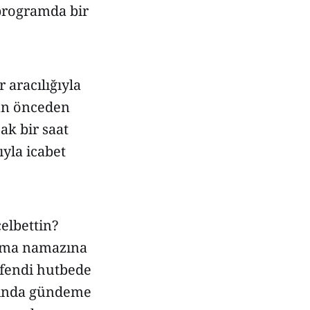
programda bir
 aracılığıyla
gün önceden
ak bir saat
ıyla icabet
elbettin?
Cuma namazına
efendi hutbede
arında gündeme