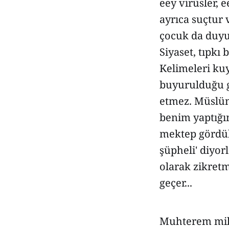
eey virüsler, 
ayrıca suçtur
çocuk da duyu
Siyaset, tıpkı 
Kelimeleri kuy
buyurulduğu gi
etmez. Müslüma
benim yaptığım
mektep gördük
şüpheli' diyor
olarak zikretm
geçer...
Muhterem mill