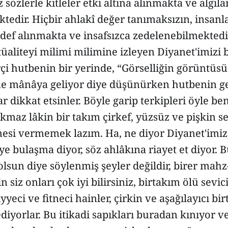
ız sözlerle kitleler etki altına alınmakta ve algıla
tedir. Hiçbir ahlakî değer tanımaksızın, insanla
def alınmakta ve insafsızca zedelenebilmektedir
tüaliteyi milimi milimine izleyen Diyanet'imizi
i hutbenin bir yerinde, “Görselliğin görüntüsü” 
 ne mânâya geliyor diye düşünürken hutbenin g
ar dikkat etsinler. Böyle garip terkipleri öyle be
kmaz lâkin bir takım çirkef, yüzsüz ve pişkin s
esi vermemek lazım. Ha, ne diyor Diyanet'imiz,
eye bulaşma diyor, söz ahlâkına riayet et diyor. B
lsun diye söylenmiş şeyler değildir, birer mahz-
n siz onları çok iyi bilirsiniz, birtakım ölü sevici
yyeci ve fitneci hainler, çirkin ve aşağılayıcı bir
ediyorlar. Bu itikadi sapıkları buradan kınıyor 