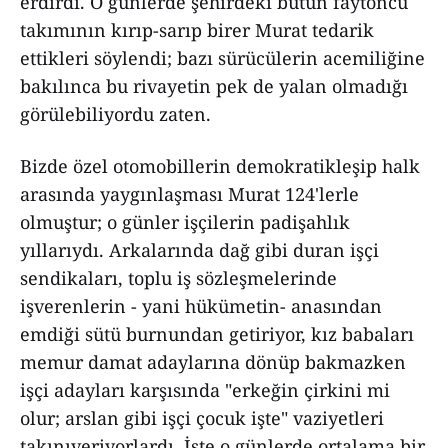
erdirdi. O günlerde şehirdeki bütün faytoncu
takımının kırıp-sarıp birer Murat tedarik
ettikleri söylendi; bazı sürücülerin acemiliğine
bakılınca bu rivayetin pek de yalan olmadığı
görülebiliyordu zaten.
Bizde özel otomobillerin demokratikleşip halk
arasında yaygınlaşması Murat 124'lerle
olmuştur; o günler işçilerin padişahlık
yıllarıydı. Arkalarında dağ gibi duran işçi
sendikaları, toplu iş sözleşmelerinde
işverenlerin - yani hükümetin- anasından
emdiği sütü burnundan getiriyor, kız babaları
memur damat adaylarına dönüp bakmazken
işçi adayları karşısında "erkeğin çirkini mi
olur; arslan gibi işçi çocuk işte" vaziyetleri
takınıveriyorlardı. İşte o günlerde ortalama bir