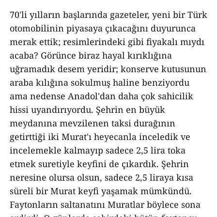
70'li yılların başlarında gazeteler, yeni bir Türk
otomobilinin piyasaya çıkacağını duyurunca
merak ettik; resimlerindeki gibi fiyakalı mıydı
acaba? Görünce biraz hayal kırıklığına
uğramadık desem yeridir; konserve kutusunun
araba kılığına sokulmuş haline benziyordu
ama nedense Anadol'dan daha çok sahicilik
hissi uyandırıyordu. Şehrin en büyük
meydanına mevzilenen taksi durağının
getirttiği iki Murat'ı heyecanla inceledik ve
incelemekle kalmayıp sadece 2,5 lira toka
etmek suretiyle keyfini de çıkardık. Şehrin
neresine olursa olsun, sadece 2,5 liraya kısa
süreli bir Murat keyfi yaşamak mümkündü.
Faytonların saltanatını Muratlar böylece sona