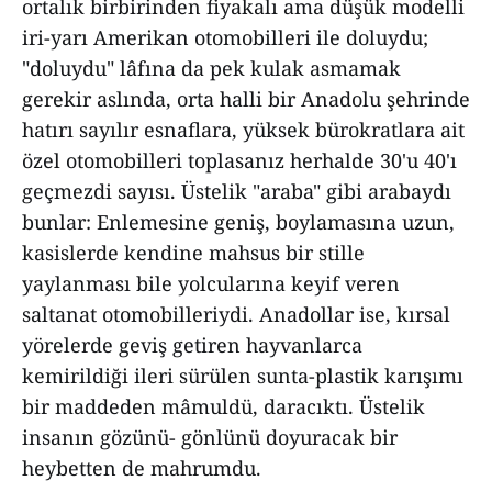
ortalık birbirinden fiyakalı ama düşük modelli
iri-yarı Amerikan otomobilleri ile doluydu;
"doluydu" lâfına da pek kulak asmamak
gerekir aslında, orta halli bir Anadolu şehrinde
hatırı sayılır esnaflara, yüksek bürokratlara ait
özel otomobilleri toplasanız herhalde 30'u 40'ı
geçmezdi sayısı. Üstelik "araba" gibi arabaydı
bunlar: Enlemesine geniş, boylamasına uzun,
kasislerde kendine mahsus bir stille
yaylanması bile yolcularına keyif veren
saltanat otomobilleriydi. Anadollar ise, kırsal
yörelerde geviş getiren hayvanlarca
kemirildiği ileri sürülen sunta-plastik karışımı
bir maddeden mâmuldü, daracıktı. Üstelik
insanın gözünü- gönlünü doyuracak bir
heybetten de mahrumdu.