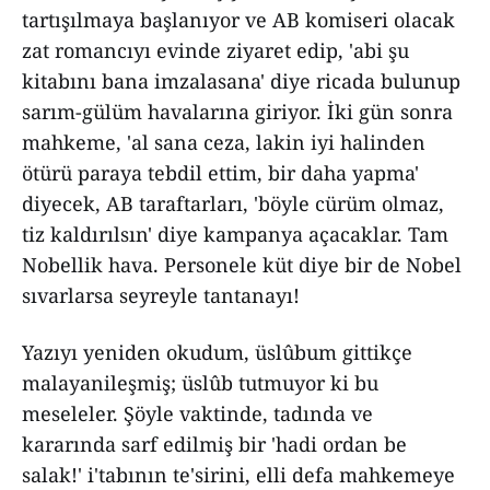
tartışılmaya başlanıyor ve AB komiseri olacak
zat romancıyı evinde ziyaret edip, 'abi şu
kitabını bana imzalasana' diye ricada bulunup
sarım-gülüm havalarına giriyor. İki gün sonra
mahkeme, 'al sana ceza, lakin iyi halinden
ötürü paraya tebdil ettim, bir daha yapma'
diyecek, AB taraftarları, 'böyle cürüm olmaz,
tiz kaldırılsın' diye kampanya açacaklar. Tam
Nobellik hava. Personele küt diye bir de Nobel
sıvarlarsa seyreyle tantanayı!
Yazıyı yeniden okudum, üslûbum gittikçe
malayanileşmiş; üslûb tutmuyor ki bu
meseleler. Şöyle vaktinde, tadında ve
kararında sarf edilmiş bir 'hadi ordan be
salak!' i'tabının te'sirini, elli defa mahkemeye