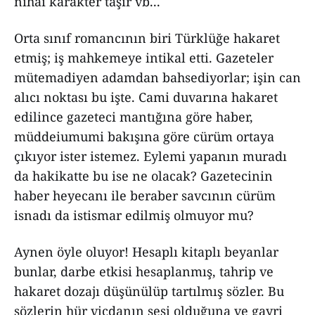
nihai karakter taşır vb...
Orta sınıf romancının biri Türklüğe hakaret
etmiş; iş mahkemeye intikal etti. Gazeteler
mütemadiyen adamdan bahsediyorlar; işin can
alıcı noktası bu işte. Cami duvarına hakaret
edilince gazeteci mantığına göre haber,
müddeiumumi bakışına göre cürüm ortaya
çıkıyor ister istemez. Eylemi yapanın muradı
da hakikatte bu ise ne olacak? Gazetecinin
haber heyecanı ile beraber savcının cürüm
isnadı da istismar edilmiş olmuyor mu?
Aynen öyle oluyor! Hesaplı kitaplı beyanlar
bunlar, darbe etkisi hesaplanmış, tahrip ve
hakaret dozajı düşünülüp tartılmış sözler. Bu
sözlerin hür vicdanın sesi olduğuna ve gayri