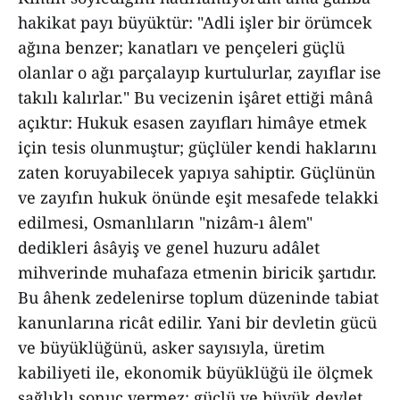
hakikat payı büyüktür: "Adli işler bir örümcek
ağına benzer; kanatları ve pençeleri güçlü
olanlar o ağı parçalayıp kurtulurlar, zayıflar ise
takılı kalırlar." Bu vecizenin işâret ettiği mânâ
açıktır: Hukuk esasen zayıfları himâye etmek
için tesis olunmuştur; güçlüler kendi haklarını
zaten koruyabilecek yapıya sahiptir. Güçlünün
ve zayıfın hukuk önünde eşit mesafede telakki
edilmesi, Osmanlıların "nizâm-ı âlem"
dedikleri âsâyiş ve genel huzuru adâlet
mihverinde muhafaza etmenin biricik şartıdır.
Bu âhenk zedelenirse toplum düzeninde tabiat
kanunlarına ricât edilir. Yani bir devletin gücü
ve büyüklüğünü, asker sayısıyla, üretim
kabiliyeti ile, ekonomik büyüklüğü ile ölçmek
sağlıklı sonuç vermez; güçlü ve büyük devlet,