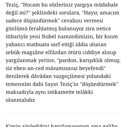
Teziç, "Hocam bu sözleriniz yargıya müdahale
değil mi?" şeklindeki sorulara, "Hayır, amacım
sadece düşündürmek" cevabını vermesi
gönlümü ferahlatmış bulunuyor zira netice
itibariyle yeni Nobel namzedimizin, bir kısım
yabancı matbuata sarf ettiği iddia olunan
sebük-magzâne elfâzdan ötürü ciddiye alınıp
yargılanmak yerine, "pardon, karışıklık olmuş;
siz eben-an-ced mâsumsunuz beyefendi"
denilerek dâvâdan vazgeçilmesi yolundaki
temennîm dahi Sayın Teziç'in "düşündürmek"
maksadıyla aynı istikamette telâkki
olunmalıdır.
Kimin söylediğini hatırlamıyorum ama galiba