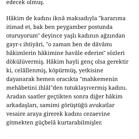
edecek olmuş.
Hâkim de kadını iknâ maksadıyla "kararıma
itimad et, bak ben peygamber postunda
oturuyorum" deyince yaşlı kadının ağzından
gayr-ı ihtiyâri, "o zaman ben de dâvâmı
hâkimlerin hâkimine havâle ederim" sözleri
dökülüvermiş. Hâkim hayli genç olsa gerektir
ki, celâllenmiş, köpürmüş, yetkisine
dayanarak hemen oracıkta "mahkemenin
mehâbetini ihlâl"den tutuklayıvermiş kadını.
Aradan saatler geçtikten sonra diğer hâkim
arkadaşları, samimi görüştüğü avukatlar
vesaire araya girerek kadını cezaevine
gitmekten güçbelâ kurtarabilmişler.