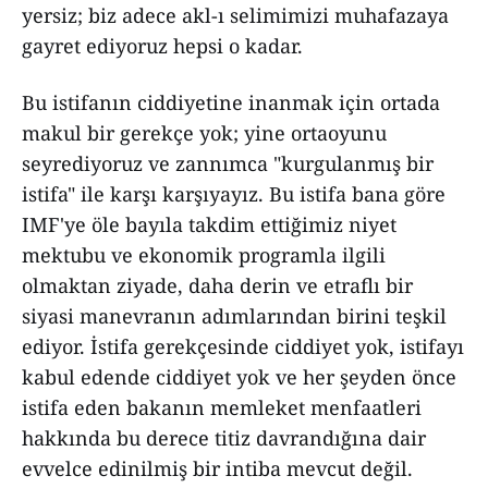
yersiz; biz adece akl-ı selimimizi muhafazaya
gayret ediyoruz hepsi o kadar.
Bu istifanın ciddiyetine inanmak için ortada
makul bir gerekçe yok; yine ortaoyunu
seyrediyoruz ve zannımca "kurgulanmış bir
istifa" ile karşı karşıyayız. Bu istifa bana göre
IMF'ye öle bayıla takdim ettiğimiz niyet
mektubu ve ekonomik programla ilgili
olmaktan ziyade, daha derin ve etraflı bir
siyasi manevranın adımlarından birini teşkil
ediyor. İstifa gerekçesinde ciddiyet yok, istifayı
kabul edende ciddiyet yok ve her şeyden önce
istifa eden bakanın memleket menfaatleri
hakkında bu derece titiz davrandığına dair
evvelce edinilmiş bir intiba mevcut değil.