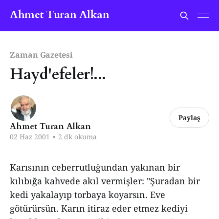
Ahmet Turan Alkan
Zaman Gazetesi
Hayd'efeler!...
Paylaş
Ahmet Turan Alkan
02 Haz 2001
•
2 dk okuma
Karısının ceberrutluğundan yakınan bir
kılıbığa kahvede akıl vermişler: "Şuradan bir
kedi yakalayıp torbaya koyarsın. Eve
götürürsün. Karın itiraz eder etmez kediyi