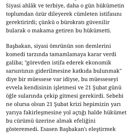
Siyasi ahlâk ve terbiye, daha o gün hükümetin
toplumdan özür dileyerek cümleten istifasını
gerektirirdi; çünkü o bürokratı güvenilir
bularak o makama getiren bu hükümetti.
Başbakan, siyasi ömrünün son demlerini
komedi tarzında tamamlamaya karar verdi
galiba; "görevden istifa ederek ekonomik
sarsıntının giderilmesine katkıda bulunmak"
diye bir müessese var idiyse, bu müesseseyi
evvela kendisinin işletmesi ve 21 Şubat günü
öğle sularında çekip gitmesi gerekirdi. Sebebi
ne olursa olsun 21 Şubat krizi hepimizin yarı
yarıya fakirleşmesine yol açtığı halde hükümet
bu cürümü üzerine almak efeliğini
gösteremedi. Esasen Başbakan'ı eleştirmek