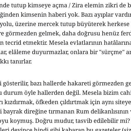
nde tutup kimseye açma / Zira elemin zikri de 
iğinden kimsenin haberi yok. Bazı ayıplar vardır
 yolu, üzerine mercek tutup büyüterek herkes
ere görmezden gelmek, daha doğrusu henüz ferd
n tecrid etmektir. Mesela evlatlarının hatâları
lar, elâleme duyurmazlar, onlara bir "sürçme" ara
kı tanırlar.
 gösterilir, bazı hallerde hakareti görmezden g
 durum öyle hallerden değil. Mesela bizim cahi
rı kızdırmak, öfkeden çıldırtmak için aynı siteye,
i bayrak direğine tırmanan Rum delikanlısının
yu koymuş. Doğru mudur, tasvib edilebilir mi? 
leri deyince hindi gibi kabaran bu gazeteler (siz 