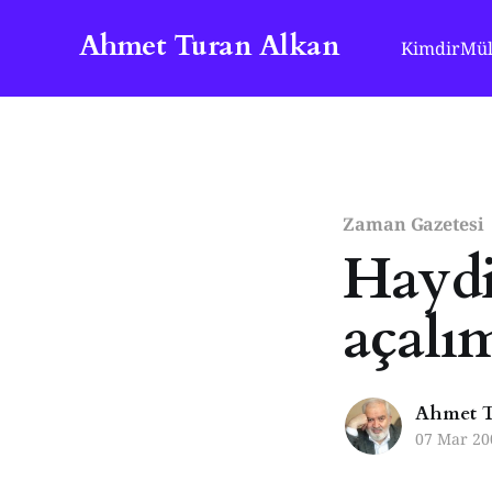
Ahmet Turan Alkan
Kimdir
Mül
Zaman Gazetesi
Haydi
açalı
Ahmet T
07 Mar 20