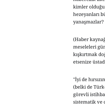
kimler olduğun
hezeyanları b
yanaşmazlar?
(Haber kaynağı
meseleleri gü
kışkırtmak doğ
etsenize üstad
"İyi de hırsız
(belki de Türk
görevli istihba
sistematik ve 