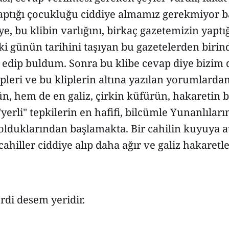
yaptığı çocukluğu ciddiye almamız gerekmiyor b
e, bu klibin varlığını, birkaç gazetemizin yaptı
ki günün tarihini taşıyan bu gazetelerden biri
edip buldum. Sonra bu klibe cevap diye bizim d
lipleri ve bu kliplerin altına yazılan yorumlard
, hem de en galiz, çirkin küfürün, hakaretin b
yerli" tepkilerin en hafifi, bilcümle Yunanlıları
lduklarından başlamakta. Bir cahilin kuyuya a
 cahiller ciddiye alıp daha ağır ve galiz hakaretl
rdi desem yeridir.