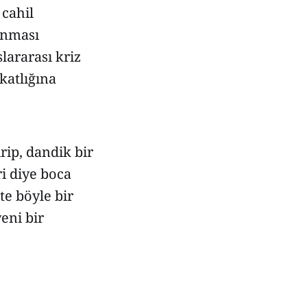
 cahil
anması
lararası kriz
katlığına
ip, dandik bir
i diye boca
te böyle bir
eni bir