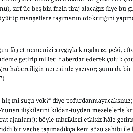
u), sırf üç-beş bin fazla tiraj alacağız diye bu g
üyütüp manşetlere taşımanın otokritiğini yapm
nı fâş etmemenizi saygıyla karşılarız; peki, ef
ndeme getirip milleti haberdar ederek çoluk ço
ru haberciliğin neresinde yazıyor; şunu da bir 
?)
ın hiç mi suçu yok?" diye pofurdanmayacaksınız
-Yunan ilişkilerini kıldan-tüyden meselelerle k
rat ajanları!); böyle tahrikleri etkisiz hâle geti
ciddi bir veche taşımadıkça kem sözü sahibi ile