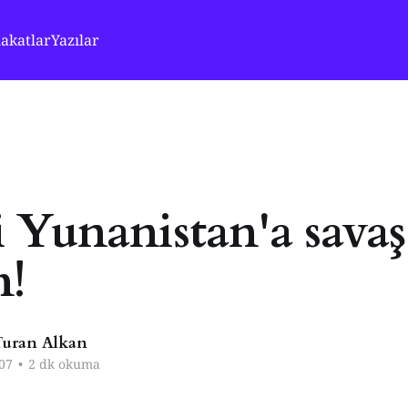
akatlar
Yazılar
 Yunanistan'a savaş
m!
uran Alkan
07
•
2 dk okuma