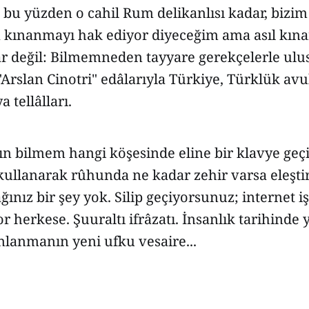
 bu yüzden o cahil Rum delikanlısı kadar, bizim
da kınanmayı hak ediyor diyeceğim ama asıl kın
r değil: Bilmemneden tayyare gerekçelerle ulus
"Arslan Cinotri" edâlarıyla Türkiye, Türklük avu
tellâlları.
 bilmem hangi köşesinde eline bir klavye geçir
kullanarak rûhunda ne kadar zehir varsa eleştir
ğınız bir şey yok. Silip geçiyorsunuz; internet iş
 herkese. Şuuraltı ifrâzatı. İnsanlık tarihinde y
nlanmanın yeni ufku vesaire...