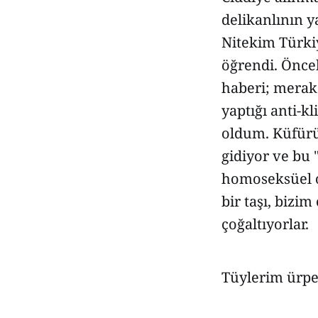
delikanlının 
Nitekim Türkiy
öğrendi. Önce
haberi; merak 
yaptığı anti-k
oldum. Küfürün
gidiyor ve bu "
homoseksüel o
bir taşı, bizim
çoğaltıyorlar.
Tüylerim ürpe