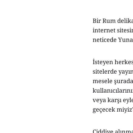
Bir Rum delika
internet sites
neticede Yuna
İsteyen herkes
sitelerde yayı
mesele şurada;
kullanıcıların
veya karşı eyl
geçecek miyiz
Ciddiye alınma