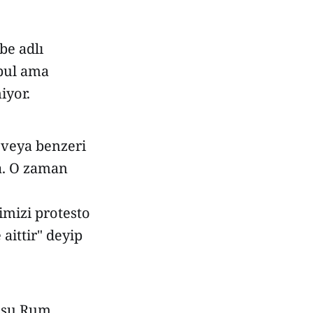
be adlı
abul ama
iyor.
u veya benzeri
da. O zaman
imizi protesto
aittir" deyip
t şu Rum