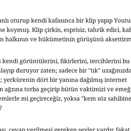
nlı oturup kendi kafasınca bir klip yapıp Youtu
ine koymuş. Klip çirkin, esprisiz, tahrik edici, k
n halkının ve hükümetinin görüşünü aksettirm
 kendi görüntülerini, fikirlerini, tercihlerini b
nlayıp duruyor zaten; sadece bir "tık" uzağınız
 yerkürenin dört bir yanına dağılmış internet
ın ağzına torba geçirip bütün vaktimizi ve emeğ
emlerle mi geçireceğiz, yoksa "kem söz sahibine 
?
sı, cevap verilmesi gereken şeyler vardır, faka