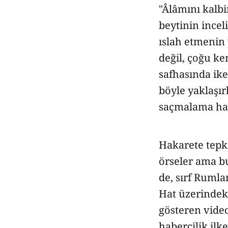
"Âlâmını kalbi
beytinin incel
ıslah etmenin
değil, çoğu k
safhasında ike
böyle yaklaşır
saçmalama hak
Hakarete tepki
örseler ama bu
de, sırf Rumla
Hat üzerindek
gösteren video
habercilik ilke