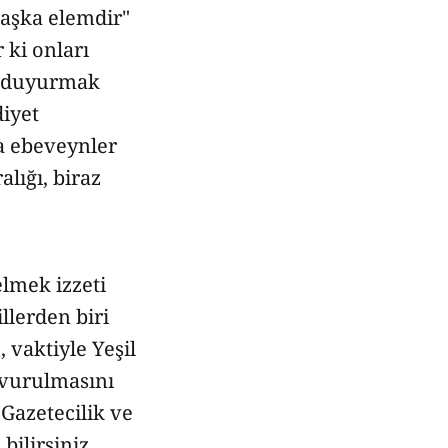
başka elemdir"
 ki onları
e duyurmak
iyet
na ebeveynler
lığı, biraz
elmek izzeti
llerden biri
 vaktiyle Yeşil
 vurulmasını
Gazetecilik ve
bilirsiniz