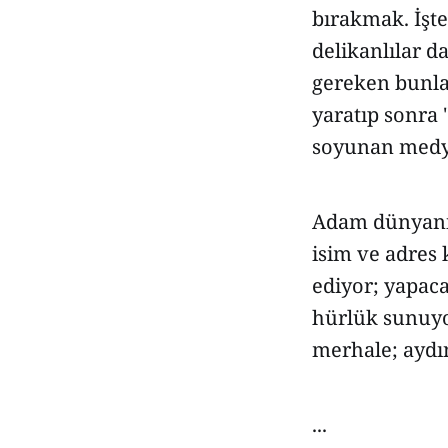
bırakmak. İşte
delikanlılar 
gereken bunla
yaratıp sonra 
soyunan medya 
Adam dünyanın
isim ve adres 
ediyor; yapaca
hürlük sunuyor
merhale; aydı
...