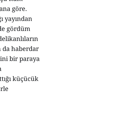
ana göre.
ğı yayından
nde gördüm
elikanlıların
an da haberdar
ini bir paraya
n
ttığı küçücük
erle