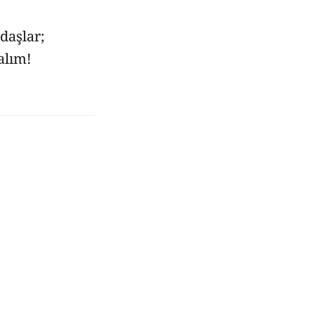
daşlar;
alım!