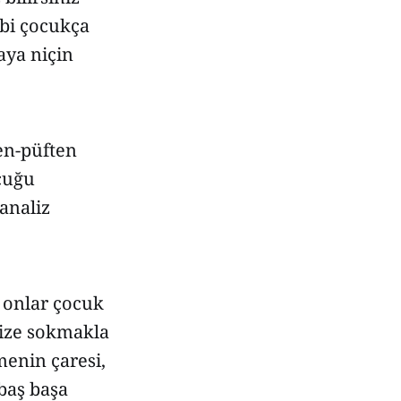
ibi çocukça
aya niçin
ten-püften
cuğu
analiz
; onlar çocuk
rize sokmakla
rmenin çaresi,
 baş başa