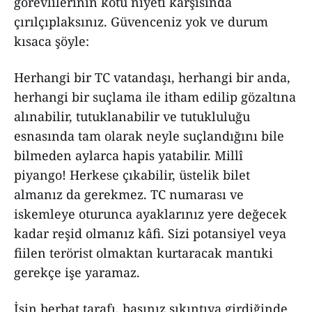
görevlilerinin kötü niyeti karşısında
çırılçıplaksınız. Güvenceniz yok ve durum
kısaca şöyle:
Herhangi bir TC vatandaşı, herhangi bir anda,
herhangi bir suçlama ile itham edilip gözaltına
alınabilir, tutuklanabilir ve tutukluluğu
esnasında tam olarak neyle suçlandığını bile
bilmeden aylarca hapis yatabilir. Millî
piyango! Herkese çıkabilir, üstelik bilet
almanız da gerekmez. TC numarası ve
iskemleye oturunca ayaklarınız yere değecek
kadar reşid olmanız kâfi. Sizi potansiyel veya
fiilen terörist olmaktan kurtaracak mantıki
gerekçe işe yaramaz.
İşin berbat tarafı, başınız sıkıntıya girdiğinde