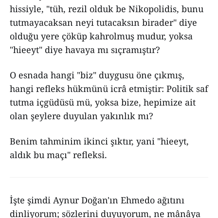
hissiyle, "tüh, rezil olduk be Nikopolidis, bunu
tutmayacaksan neyi tutacaksın birader" diye
olduğu yere çöküp kahrolmuş mudur, yoksa
"hieeyt" diye havaya mı sıçramıştır?
O esnada hangi "biz" duygusu öne çıkmış,
hangi refleks hükmünü icrâ etmiştir: Politik saf
tutma içgüdüsü mü, yoksa bize, hepimize ait
olan şeylere duyulan yakınlık mı?
Benim tahminim ikinci şıktır, yani "hieeyt,
aldık bu maçı" refleksi.
İşte şimdi Aynur Doğan'ın Ehmedo ağıtını
dinliyorum; sözlerini duyuyorum, ne mânâya