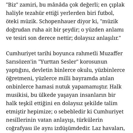
"Biz" zamiri, bu mânâda çok değerli; en çıplak
haliyle tezahür ettiği yerlerden biri futbol,
öteki müzik. Schopenhauer diyor ki, "müzik
doğrudan ruha ait bir şeydir; o yüzden anlamı
ve tesiri son derece nettir; dolaysız anlaşılır."
Cumhuriyet tarihi boyunca rahmetli Muzaffer
Sarısözen'in "Yurttan Sesler" korosunun
yaptığını, devletin binlerce okulu, yüzbinlerce
öğretmeni, yüzlerce milli bayramda atılan
onbinlerce hamasi nutuk yapamamıştır. Halk
musikisi, bu ülkede yaşayan insanların bir
halk teşkil ettiğini en dolaysız şekilde talim
etmiştir hepimize; o sebebledir ki Cumhuriyet
nesillerinin vatan anlayışı, türkülerin
coğrafyası ile aynı izdüşümdedir. Laz havaları,