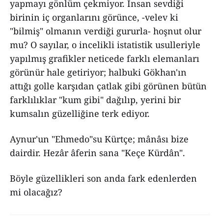
yapmayı gönlüm çekmiyor. İnsan sevdiği
birinin iç organlarını görünce, -velev ki
"bilmiş" olmanın verdiği gururla- hoşnut olur
mu? O sayılar, o incelikli istatistik usulleriyle
yapılmış grafikler neticede farklı elemanları
görünür hale getiriyor; halbuki Gökhan'ın
attığı golle karşıdan çatlak gibi görünen bütün
farklılıklar "kum gibi" dağılıp, yerini bir
kumsalın güzelliğine terk ediyor.
Aynur'un "Ehmedo"su Kürtçe; mânâsı bize
dairdir. Hezâr âferin sana "Keçe Kürdân".
Böyle güzellikleri son anda fark edenlerden
mi olacağız?