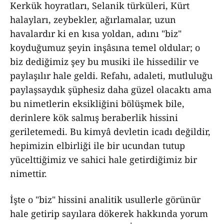
Kerkük hoyratları, Selanik türküleri, Kürt
halayları, zeybekler, ağırlamalar, uzun
havalardır ki en kısa yoldan, adını "biz"
koyduğumuz şeyin inşâsına temel oldular; o
biz dediğimiz şey bu musiki ile hissedilir ve
paylaşılır hale geldi. Refahı, adaleti, mutluluğu
paylaşsaydık şüphesiz daha güzel olacaktı ama
bu nimetlerin eksikliğini bölüşmek bile,
derinlere kök salmış beraberlik hissini
geriletemedi. Bu kimyâ devletin icadı değildir,
hepimizin elbirliği ile bir ucundan tutup
yücelttiğimiz ve sahici hale getirdiğimiz bir
nimettir.
İşte o "biz" hissini analitik usullerle görünür
hale getirip sayılara dökerek hakkında yorum