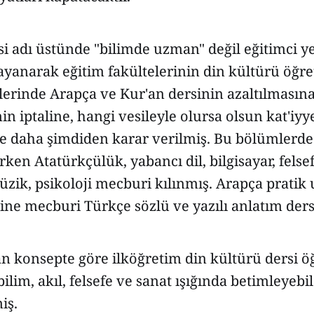
si adı üstünde "bilimde uzman" değil eğitimci yet
ayanarak eğitim fakültelerinin din kültürü öğ
erinde Arapça ve Kur'an dersinin azaltılmasına
nin iptaline, hangi vesileyle olursa olsun kat'iy
 daha şimdiden karar verilmiş. Bu bölümlerde 
rken Atatürkçülük, yabancı dil, bilgisayar, felsef
üzik, psikoloji mecburi kılınmış. Arapça pratik
erine mecburi Türkçe sözlü ve yazılı anlatım de
n konsepte göre ilköğretim din kültürü dersi ö
ilim, akıl, felsefe ve sanat ışığında betimleyeb
iş.