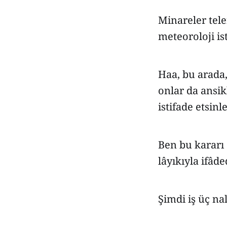
Minareler tele
meteoroloji i
Haa, bu arada,
onlar da ansik
istifade etsinl
Ben bu kararı
lâyıkıyla ifâd
Şimdi iş üç nal