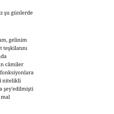
z şu günlerde
rum, gelinim
 teşkilatını
nda
an câmiler
) fonksiyonlara
nitelikli
a şey'edilmişti
p mal