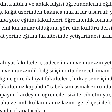
in kültürü ve ahlâk bilgisi öğretmenlerini eğit
ş. Kağıt üzerinden bakınca makul bir tasarruf; 
aba göre eğitim fakülteleri, öğretmenlik form
 ehil kurumlar olduğuna göre din kültürü ders
yat yerine eğitim fakültesinde yetiştirilmesi aklı
ahiyat fakülteleri, sadece imam ve müezzin yet
 ve müezzinlik bilgisi için orta dereceli imam-h
iğine göre ilahiyat fakülteleri, birkaç sene için
akültemiz kapalıdır" tabelasını asmak zorunda 
apayım kardeşim, öğrenciler sizi tercih etmiyor
aha verimli kullanmamız lazım" gerekçesi ile bi
yatları kapatacaktır.