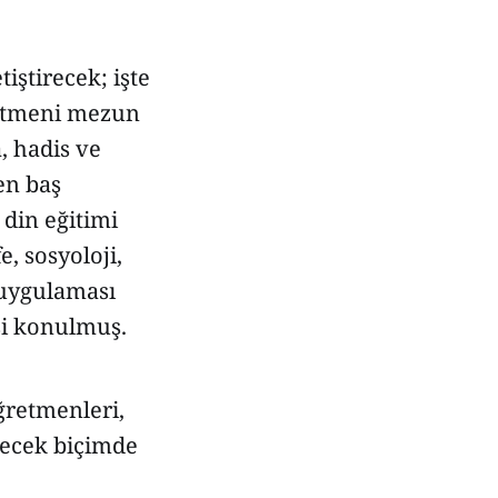
iştirecek; işte
retmeni mezun
, hadis ve
yen baş
din eğitimi
e, sosyoloji,
 uygulaması
rsi konulmuş.
ğretmenleri,
ilecek biçimde