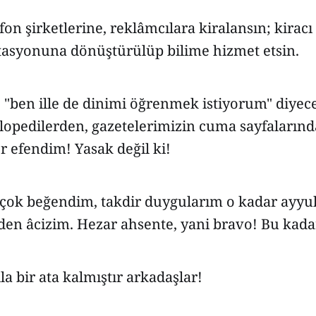
fon şirketlerine, reklâmcılara kiralansın; kirac
stasyonuna dönüştürülüp bilime hizmet etsin.
 "ben ille de dinimi öğrenmek istiyorum" diyecek
lopedilerden, gazetelerimizin cuma sayfalarınd
er efendim! Yasak değil ki!
 çok beğendim, takdir duygularım o kadar ayyuk
eden âcizim. Hezar ahsente, yani bravo! Bu kada
la bir ata kalmıştır arkadaşlar!