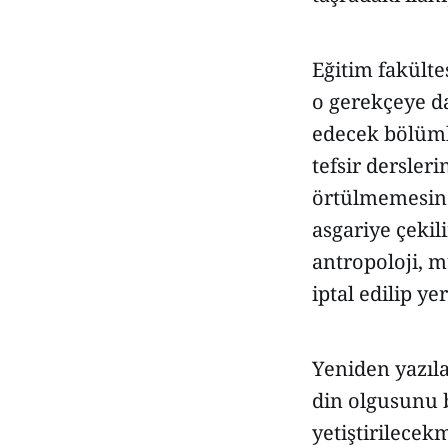
Eğitim fakülte
o gerekçeye d
edecek bölüml
tefsir dersleri
örtülmemesine
asgariye çekili
antropoloji, m
iptal edilip y
Yeniden yazıla
din olgusunu b
yetiştirilecekm