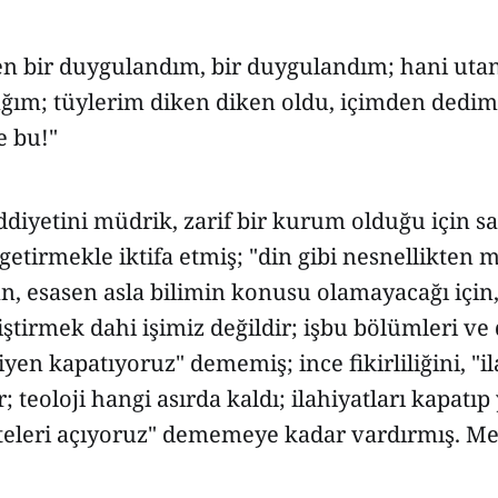
n bir duygulandım, bir duygulandım; hani ut
ğım; tüylerim diken diken oldu, içimden dedim k
e bu!"
ddiyetini müdrik, zarif bir kurum olduğu için s
getirmekle iktifa etmiş; "din gibi nesnellikten
n, esasen asla bilimin konusu olamayacağı için
ştirmek dahi işimiz değildir; işbu bölümleri ve
iyen kapatıyoruz" dememiş; ince fikirliliğini, "i
; teoloji hangi asırda kaldı; ilahiyatları kapatıp
lteleri açıyoruz" dememeye kadar vardırmış. M