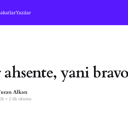
akatlar
Yazılar
 ahsente, yani bravo
uran Alkan
06
•
2 dk okuma