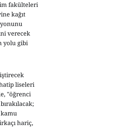
im fakülteleri
yine kağıt
asyonunu
ini verecek
n yolu gibi
iştirecek
atip liseleri
de, "öğrenci
bırakılacak;
, kamu
rkaçı hariç,