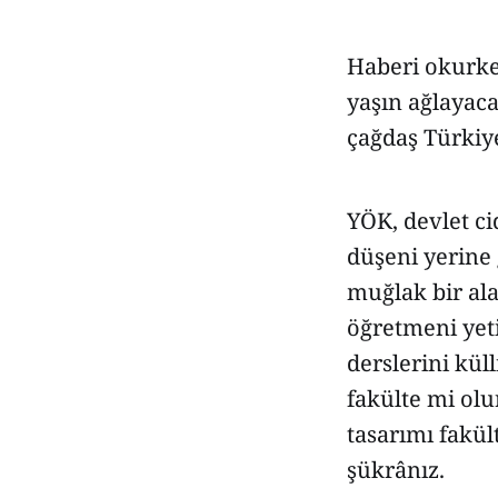
Haberi okurke
yaşın ağlayaca
çağdaş Türkiy
YÖK, devlet ci
düşeni yerine 
muğlak bir ala
öğretmeni yeti
derslerini küll
fakülte mi olur
tasarımı fakü
şükrânız.