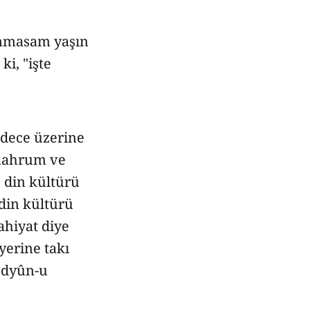
anmasam yaşın
i, "işte
adece üzerine
 mahrum ve
, din kültürü
 din kültürü
lahiyat diye
 yerine takı
edyûn-u