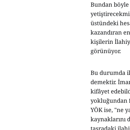
Bundan böyle d
yetiştirecekmi
üstündeki hes
kazandıran en
kişilerin İlahi
görünüyor.
Bu durumda il
demektir. İmam
kifâyet edebild
yokluğundan f
YÖK ise, "ne y
kaynaklarını d
taşradaki ilahi