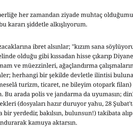
aberliğe her zamandan ziyade muhtaç olduğumu
bu kararı şiddetle alkışlıyorum.
ızacaklarına ibret alsınlar; "kızım sana söylüyo
linde olduğu gibi kıssadan hisse çıkarıp Diyanet
 imam ve müezzinleri, ağaçlandırma çalışmaları
ler; herhangi bir şekilde devletle ilintisi bulun
meselâ turizm, ticaret, ne bileyim otopark filan
 Bu arada polis ve jandarma da uyumasın; dinî 
nekleri (dosyaları hazır duruyor yahu, 28 Şubat't
a bir yerdedir, bakılsın, bulunsun!) takibata alı
dondurarak kamuya aktarsın.