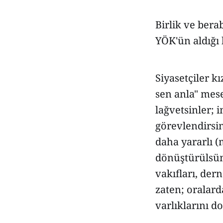
Birlik ve ber
YÖK'ün aldığı 
Siyasetçiler k
sen anla" mese
lağvetsinler;
görevlendirsin
daha yararlı (
dönüştürülsün.
vakıfları, der
zaten; oralard
varlıklarını 