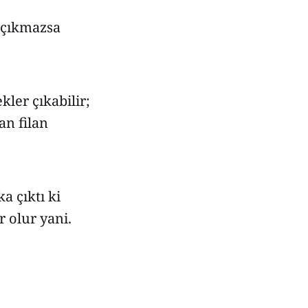
ı çıkmazsa
ler çıkabilir;
an filan
a çıktı ki
r olur yani.