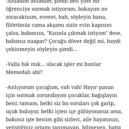
-Anladım anladım; şimdi ben yine bir
öğrenciye sormak istiyorum, bakayım ne
soracaktııım, eveeet, hah, söyleyin bana,
filörtünüz cuma akşamı sizin evin kapısını
çalsa, babanıza, "Kızınla çıkmak istiyom" dese,
babanız naapar? Çocuğu döver değil mi, haydi
çekinmeyin söyleyin şimdi...
-Valla hık mık... olacak işler mi bunlar
Memedali abi?
-Anlıyorum çocuğum, vah vah! Hayır şunun
için sormak zorundayım çocuklar, bağışlayın
beni; tamam, belki siz bu soruları çok garip,
uçuk buluyor, belki içten içe gülüyosunuz ama,
bakınız işte benim gibi sizleri, aile hayatınızı,
yetiştiğiniz ortamı tanımayan, bilmeyen, hatta