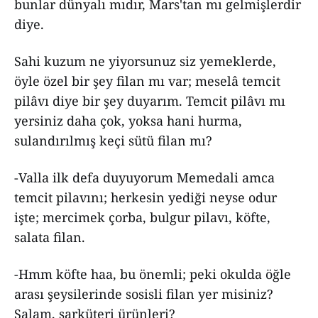
bunlar dünyalı mıdır, Mars'tan mı gelmişlerdir
diye.
Sahi kuzum ne yiyorsunuz siz yemeklerde,
öyle özel bir şey filan mı var; meselâ temcit
pilâvı diye bir şey duyarım. Temcit pilâvı mı
yersiniz daha çok, yoksa hani hurma,
sulandırılmış keçi sütü filan mı?
-Valla ilk defa duyuyorum Memedali amca
temcit pilavını; herkesin yediği neyse odur
işte; mercimek çorba, bulgur pilavı, köfte,
salata filan.
-Hmm köfte haa, bu önemli; peki okulda öğle
arası şeysilerinde sosisli filan yer misiniz?
Salam, şarküteri ürünleri?