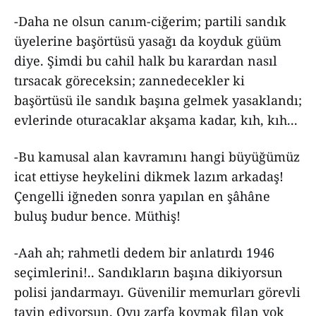
-Daha ne olsun canım-ciğerim; partili sandık
üyelerine başörtüsü yasağı da koyduk güüm
diye. Şimdi bu cahil halk bu karardan nasıl
tırsacak göreceksin; zannedecekler ki
başörtüsü ile sandık başına gelmek yasaklandı;
evlerinde oturacaklar akşama kadar, kıh, kıh...
-Bu kamusal alan kavramını hangi büyüğümüz
icat ettiyse heykelini dikmek lazım arkadaş!
Çengelli iğneden sonra yapılan en şâhâne
buluş budur bence. Müthiş!
-Aah ah; rahmetli dedem bir anlatırdı 1946
seçimlerini!.. Sandıkların başına dikiyorsun
polisi jandarmayı. Güvenilir memurları görevli
tayin ediyorsun. Oyu zarfa koymak filan yok