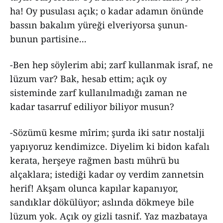
ha! Oy pusulası açık; o kadar adamın önünde
bassın bakalım yüreği elveriyorsa şunun-
bunun partisine...
-Ben hep söylerim abi; zarf kullanmak israf, ne
lüzum var? Bak, hesab ettim; açık oy
sisteminde zarf kullanılmadığı zaman ne
kadar tasarruf ediliyor biliyor musun?
-Sözümü kesme mîrim; şurda iki satır nostalji
yapıyoruz kendimizce. Diyelim ki bidon kafalı
kerata, herşeye rağmen bastı mührü bu
alçaklara; istediği kadar oy verdim zannetsin
herif! Akşam olunca kapılar kapanıyor,
sandıklar dökülüyor; aslında dökmeye bile
lüzum yok. Açık oy gizli tasnif. Yaz mazbataya