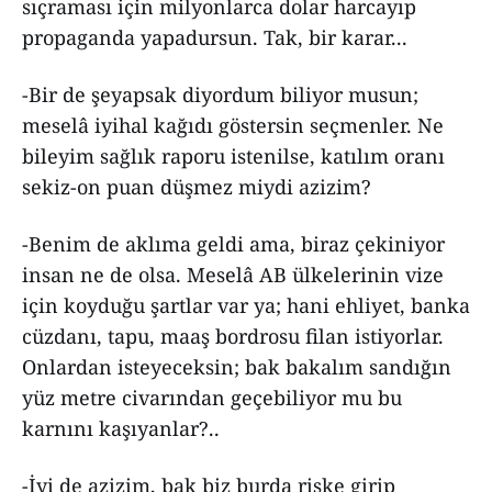
sıçraması için milyonlarca dolar harcayıp
propaganda yapadursun. Tak, bir karar...
-Bir de şeyapsak diyordum biliyor musun;
meselâ iyihal kağıdı göstersin seçmenler. Ne
bileyim sağlık raporu istenilse, katılım oranı
sekiz-on puan düşmez miydi azizim?
-Benim de aklıma geldi ama, biraz çekiniyor
insan ne de olsa. Meselâ AB ülkelerinin vize
için koyduğu şartlar var ya; hani ehliyet, banka
cüzdanı, tapu, maaş bordrosu filan istiyorlar.
Onlardan isteyeceksin; bak bakalım sandığın
yüz metre civarından geçebiliyor mu bu
karnını kaşıyanlar?..
-İyi de azizim, bak biz burda riske girip