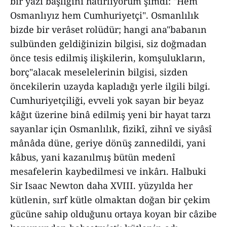
bir yazı başlığını hatırlıyorum şimdi: "Hem
Osmanlıyız hem Cumhuriyetçi". Osmanlılık
bizde bir verâset rolüdür; hangi ana"babanın
sulbünden geldiğinizin bilgisi, siz doğmadan
önce tesis edilmiş ilişkilerin, komşulukların,
borç"alacak meselelerinin bilgisi, sizden
öncekilerin uzayda kapladığı yerle ilgili bilgi.
Cumhuriyetçiliği, evveli yok sayan bir beyaz
kâğıt üzerine binâ edilmiş yeni bir hayat tarzı
sayanlar için Osmanlılık, fizikî, zihnî ve siyâsî
mânâda düne, geriye dönüş zannedildi, yani
kâbus, yani kazanılmış bütün medenî
mesafelerin kaybedilmesi ve inkârı. Halbuki
Sir Isaac Newton daha XVIII. yüzyılda her
kütlenin, sırf kütle olmaktan doğan bir çekim
gücüne sahip olduğunu ortaya koyan bir câzibe