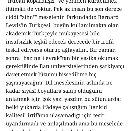
"irtibâtı koparmışız" ve yeniden kurabilmek
ihtimâli de yoktur. Pek az insan bu son derece
ciddi "zihnî" meselenin farkındadır. Bernard
Lewis'in Türkçesi, bugün kullanılmakta olan
akademik Türkçeyle mukayesesi bile
insafsızlık teşkil edecek derecede bir irtifâ
teşkil ediyorsa oturup ağlayalım. Bir zaman
sonra "hazine"i evrak"tan bir vesika okumak
gerektiğinde Batı üniversitelerinden şarkiyatçı
davet etmek lüzumu hissedilirse hiç
şaşmayacağım. Dil meselesinin aslında ne
kadar siyâsî boyutlara sahip olduğunu
anlatmak için çok yazı yazdım bu sütunlarda;
belki yukarda ifâdeye çalıştığım "tenkid
kalitesi" irtifâına ulaşamadığı için tesir
uyandırmadı ve anlaşılmadı ama bu meselede