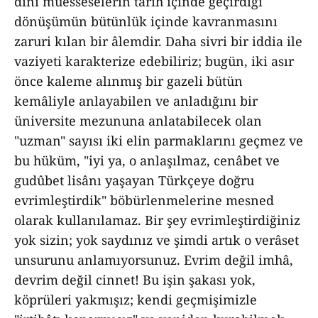
dinî müesseselerin tarih içinde geçirdiği
dönüşümün bütünlük içinde kavranmasını
zaruri kılan bir âlemdir. Daha sivri bir iddia ile
vaziyeti karakterize edebiliriz; bugün, iki asır
önce kaleme alınmış bir gazeli bütün
kemâliyle anlayabilen ve anladığını bir
üniversite mezununa anlatabilecek olan
"uzman" sayısı iki elin parmaklarını geçmez ve
bu hüküm, "iyi ya, o anlaşılmaz, cenâbet ve
gudûbet lisânı yaşayan Türkçeye doğru
evrimleştirdik" böbürlenmelerine mesned
olarak kullanılamaz. Bir şey evrimleştirdiğiniz
yok sizin; yok saydınız ve şimdi artık o verâset
unsurunu anlamıyorsunuz. Evrim değil imhâ,
devrim değil cinnet! Bu işin şakası yok,
köprüleri yakmışız; kendi geçmişimizle