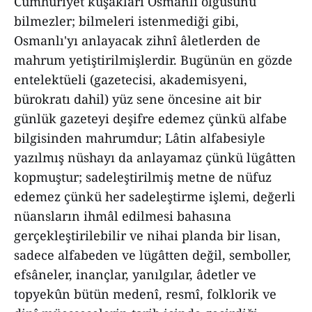
Cumhuriyet kuşakları Osmanlı olgusunu
bilmezler; bilmeleri istenmediği gibi,
Osmanlı'yı anlayacak zihnî âletlerden de
mahrum yetiştirilmişlerdir. Bugünün en gözde
entelektüeli (gazetecisi, akademisyeni,
bürokratı dahil) yüz sene öncesine ait bir
günlük gazeteyi deşifre edemez çünkü alfabe
bilgisinden mahrumdur; Lâtin alfabesiyle
yazılmış nüshayı da anlayamaz çünkü lügâtten
kopmuştur; sadeleştirilmiş metne de nüfuz
edemez çünkü her sadeleştirme işlemi, değerli
nüansların ihmâl edilmesi bahasına
gerçekleştirilebilir ve nihai planda bir lisan,
sadece alfabeden ve lügâtten değil, semboller,
efsâneler, inançlar, yanılgılar, âdetler ve
topyekûn bütün medenî, resmî, folklorik ve