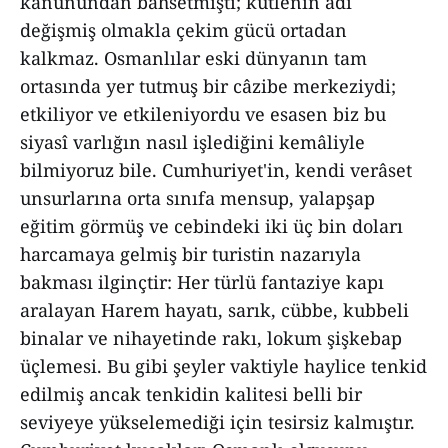
kanunundan bahsetmişti; kütlenin adı
değişmiş olmakla çekim gücü ortadan
kalkmaz. Osmanlılar eski dünyanın tam
ortasında yer tutmuş bir câzibe merkeziydi;
etkiliyor ve etkileniyordu ve esasen biz bu
siyasî varlığın nasıl işlediğini kemâliyle
bilmiyoruz bile. Cumhuriyet'in, kendi verâset
unsurlarına orta sınıfa mensup, yalapşap
eğitim görmüş ve cebindeki iki üç bin doları
harcamaya gelmiş bir turistin nazarıyla
bakması ilginçtir: Her türlü fantaziye kapı
aralayan Harem hayatı, sarık, cübbe, kubbeli
binalar ve nihayetinde rakı, lokum şişkebap
üçlemesi. Bu gibi şeyler vaktiyle haylice tenkid
edilmiş ancak tenkidin kalitesi belli bir
seviyeye yükselemediği için tesirsiz kalmıştır.