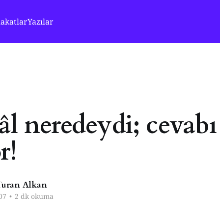
akatlar
Yazılar
âl neredeydi; cevabı
r!
uran Alkan
07
•
2 dk okuma