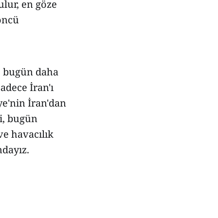
ulur, en göze
öncü
f, bugün daha
sadece İran'ı
ye'nin İran'dan
di, bugün
e havacılık
ndayız.