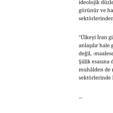
ideolojik düzl
görünür ve ha
sektörlerinden
"Ülkeyi İran g
anlaşılır hale
değil, -maales
Şiilik esasına
muhâlden de 
sektörlerinde 
...