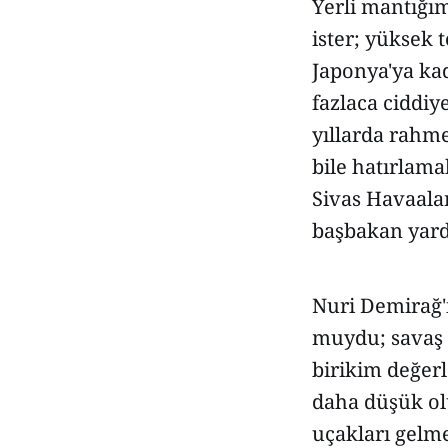
Yerli mantığım
ister; yüksek 
Japonya'ya kad
fazlaca ciddiy
yıllarda rahme
bile hatırlama
Sivas Havaala
başbakan yardı
Nuri Demirağ'
muydu; savaş u
birikim değerl
daha düşük ol
uçakları gelme