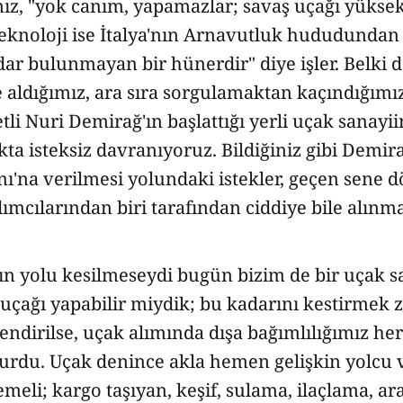
ız, "yok canım, yapamazlar; savaş uçağı yüksek
teknoloji ise İtalya'nın Arnavutluk hududundan
ar bulunmayan bir hünerdir" diye işler. Belki 
e aldığımız, ara sıra sorgulamaktan kaçındığımız
tli Nuri Demirağ'ın başlattığı yerli uçak sanayi
kta isteksiz davranıyoruz. Bildiğiniz gibi Demir
nı'na verilmesi yolundaki istekler, geçen sene
mcılarından biri tarafından ciddiye bile alınm
ın yolu kesilmeseydi bugün bizim de bir uçak s
çağı yapabilir miydik; bu kadarını kestirmek z
endirilse, uçak alımında dışa bağımlılığımız he
urdu. Uçak denince akla hemen gelişkin yolcu 
meli; kargo taşıyan, keşif, sulama, ilaçlama, 