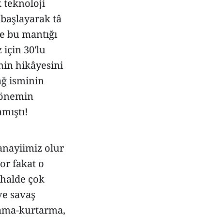
 teknoloji
 başlayarak tâ
de bu mantığı
 için 30'lu
inin hikâyesini
ağ isminin
 dönemin
amıştı!
anayiimiz olur
or fakat o
rhalde çok
ve savaş
arama-kurtarma,