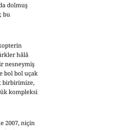
nda dolmuş
; bu
kopterin
ürkler hâlâ
bir nesneymiş
e bol bol uçak
 birbirimize,
klük kompleksi
e 2007, niçin