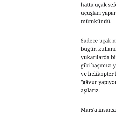
hatta uçak sef
uçuşları yapan
mümkündü.
Sadece uçak mı
bugün kullanıl
yukarılarda b
gibi başımızı 
ve helikopter 
"gâvur yapıyo
aşılarız.
Mars'a insans