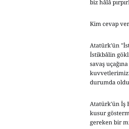
biz hâlâ pırpı
Kim cevap ver
Atatürk'ün "İs
İstikbâlin gö
savaş uçağına
kuvvetlerimiz
durumda olduğ
Atatürk'ün İş 
kusur gösterme
gereken bir mi