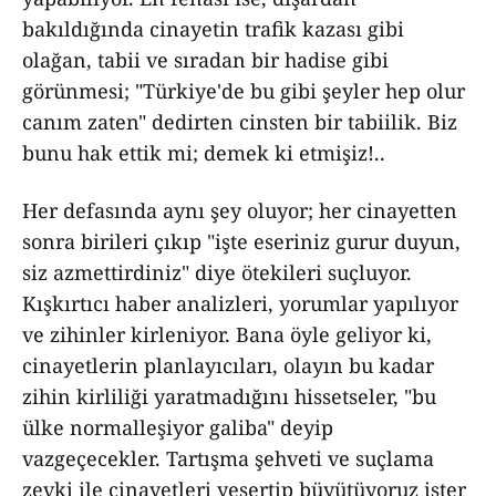
bakıldığında cinayetin trafik kazası gibi
olağan, tabii ve sıradan bir hadise gibi
görünmesi; "Türkiye'de bu gibi şeyler hep olur
canım zaten" dedirten cinsten bir tabiilik. Biz
bunu hak ettik mi; demek ki etmişiz!..
Her defasında aynı şey oluyor; her cinayetten
sonra birileri çıkıp "işte eseriniz gurur duyun,
siz azmettirdiniz" diye ötekileri suçluyor.
Kışkırtıcı haber analizleri, yorumlar yapılıyor
ve zihinler kirleniyor. Bana öyle geliyor ki,
cinayetlerin planlayıcıları, olayın bu kadar
zihin kirliliği yaratmadığını hissetseler, "bu
ülke normalleşiyor galiba" deyip
vazgeçecekler. Tartışma şehveti ve suçlama
zevki ile cinayetleri yeşertip büyütüyoruz ister