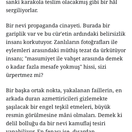
sanki karakola teslim olacakmış gibi bir hâl
sergiliyorlar.
Bir nevi propaganda cinayeti. Burada bir
gariplik var ve bu cür'etin ardındaki belirsizlik
insanı korkutuyor. Zanlıların fotoğrafları ile
eylemleri arasındaki müthiş tezat da ürkütüyor
insanı; "masumiyet ile vahşet arasında demek
o kadar fazla mesafe yokmuş" hissi, sizi
ürpertmez mi?
Bir başka ortak nokta, yakalanan faillerin, en
arkada duran azmettiricileri gizlemekte
şaşılacak bir engel teşkil etmeleri, büyük
resmin görülmesine mâni olmaları. Demek ki
delil bolluğu da bir nevi kamuflaj tesiri
yapabiliyor. En fenası ise, dışardan